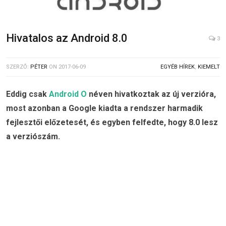
Hivatalos az Android 8.0
3
SZERZŐ:
PÉTER
ON
2017-06-09
EGYÉB HÍREK
,
KIEMELT
Eddig csak
Android O
néven hivatkoztak az új verzióra,
most azonban a Google kiadta a rendszer harmadik
fejlesztői előzetesét, és egyben felfedte, hogy 8.0 lesz
a verziószám.