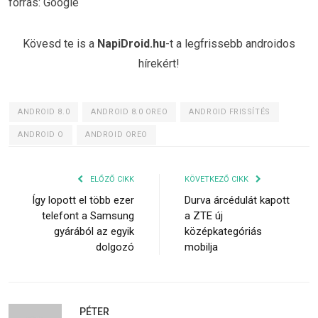
forrás: Google
Kövesd te is a
NapiDroid.hu
-t a legfrissebb androidos
hírekért!
ANDROID 8.0
ANDROID 8.0 OREO
ANDROID FRISSÍTÉS
ANDROID O
ANDROID OREO
ELŐZŐ CIKK
KÖVETKEZŐ CIKK
Így lopott el több ezer
Durva árcédulát kapott
telefont a Samsung
a ZTE új
gyárából az egyik
középkategóriás
dolgozó
mobilja
PÉTER