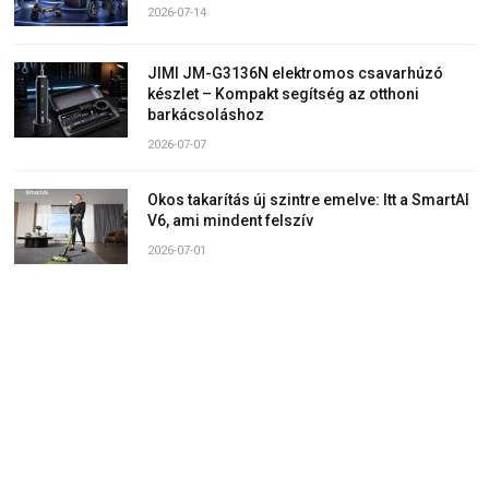
2026-07-14
JIMI JM-G3136N elektromos csavarhúzó
készlet – Kompakt segítség az otthoni
barkácsoláshoz
2026-07-07
Okos takarítás új szintre emelve: Itt a SmartAI
V6, ami mindent felszív
2026-07-01