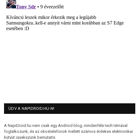
ÜDV A NAPIDROID.HU-N!
A NapiDroid.hu nem csak egy Andriod blog, mindenféle tech témával
foglalkozunk, és az okostelefonok mellett számos érdekes elektronikai
kütyüt igyekszünk bemutatni.