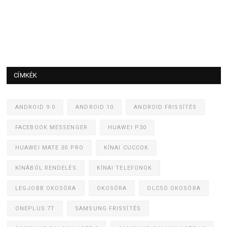
CÍMKÉK
ANDROID 9.0
ANDROID 10
ANDROID FRISSÍTÉS
FACEBOOK MESSENGER
HUAWEI P30
HUAWEI MATE 30 PRO
KÍNAI CUCCOK
KÍNÁBÓL RENDELÉS
KÍNAI TELEFONOK
LEGJOBB OKOSÓRA
OKOSÓRA
OLCSÓ OKOSÓRA
ONEPLUS 7T
SAMSUNG FRISSÍTÉS