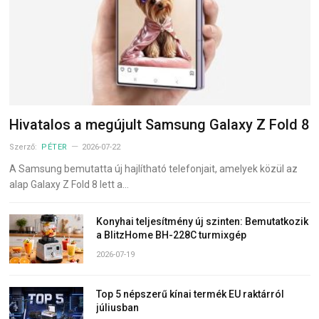
Hivatalos a megújult Samsung Galaxy Z Fold 8
Szerző:
PÉTER
2026-07-22
A Samsung bemutatta új hajlítható telefonjait, amelyek közül az
alap Galaxy Z Fold 8 lett a…
Konyhai teljesítmény új szinten: Bemutatkozik
a BlitzHome BH-228C turmixgép
2026-07-19
Top 5 népszerű kínai termék EU raktárról
júliusban