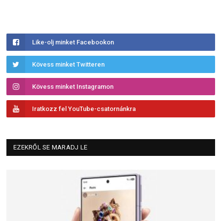
Like-olj minket Facebookon
Kövess minket Twitteren
Kövess minket Instagramon
Iratkozz fel YouTube-csatornánkra
EZEKRŐL SE MARADJ LE