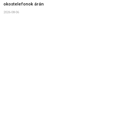
okostelefonok árán
2026-08-06