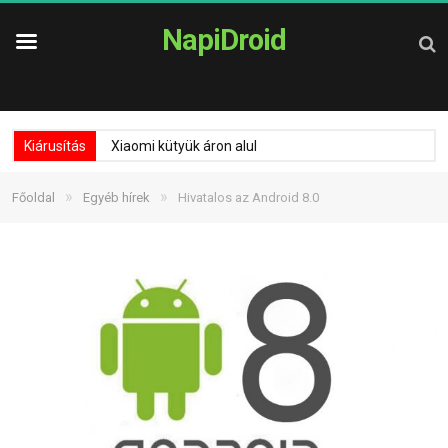
NapiDroid
Kiárusítás
Xiaomi kütyük áron alul
»
»
Főoldal
Egyéb hírek
Hivatalos az Android 8.0