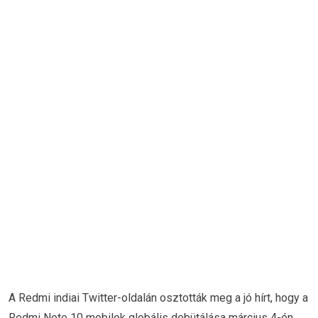
A Redmi indiai Twitter-oldalán osztották meg a jó hírt, hogy a
Redmi Note 10 mobilok globális debütálása március 4-én