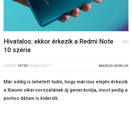
Hivatalos: ekkor érkezik a Redmi Note
0
10 széria
SZERZŐ:
PÉTER
ON
2021-02-17
ANDROID MOBILOK
Már eddig is lehetett tudni, hogy március elején érkezik
a Xiaomi sikersorozatának új generációja, most pedig a
pontos dátum is kiderült.