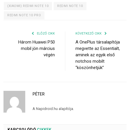
(XIAOMI) REDMI NOTE 10
REDMI NOTE 10
REDMI NOTE 10 PRO
ELŐZŐ CIKK
KÖVETKEZŐ CIKK
Három Huawei P50
A OnePlus társalapítója
mobil jön március
megvette az Essentialt,
végén
aminek az egyik első
notchos mobilt
“köszönhetjük”
PÉTER
A Napidroid.hu alapítója.
KAPCSOLÓDÓ
CIKKEK