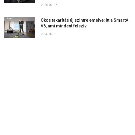
2026-07-07
Okos takarítás új szintre emelve: Itt a SmartAI
V6, ami mindent felszív
2026-07-01