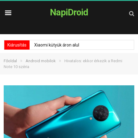
NapiDroid
Kiárusítás
Xiaomi kütyük áron alul
»
»
Főoldal
Android mobilok
Hivatalos: ekkor érkezik a Redmi
Note 10 széria