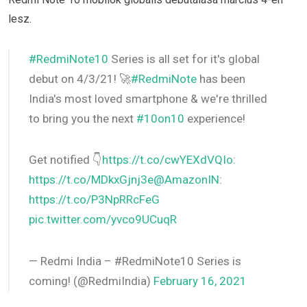
lesz.
#RedmiNote10
Series is all set for it's global
debut on 4/3/21! 🚀
#RedmiNote
has been
India's most loved smartphone & we're thrilled
to bring you the next
#10on10
experience!
Get notified 👇
https://t.co/cwYEXdVQIo
:
https://t.co/MDkxGjnj3e
@AmazonIN
:
https://t.co/P3NpRRcFeG
pic.twitter.com/yvco9UCuqR
— Redmi India – #RedmiNote10 Series is
coming! (@RedmiIndia)
February 16, 2021