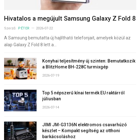
Hivatalos a megújult Samsung Galaxy Z Fold 8
Szerző:
PÉTER
2026-07-22
A Samsung bemutatta új hajlítható telefonjait, amelyek közül az
alap Galaxy Z Fold 8 lett a…
Konyhai teljesítmény új szinten: Bemutatkozik
a BlitzHome BH-228C turmixgép
2026-07-19
Top 5 népszerű kínai termék EU raktárról
júliusban
2026-07-14
JIMI JM-G3136N elektromos csavarhúzó
készlet – Kompakt segítség az otthoni
barkácsoláshoz