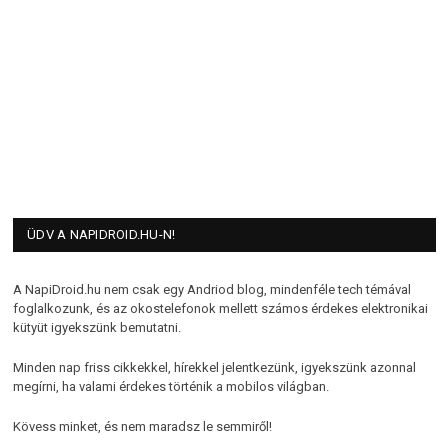
ÜDV A NAPIDROID.HU-N!
A NapiDroid.hu nem csak egy Andriod blog, mindenféle tech témával
foglalkozunk, és az okostelefonok mellett számos érdekes elektronikai
kütyüt igyekszünk bemutatni.
Minden nap friss cikkekkel, hírekkel jelentkezünk, igyekszünk azonnal
megírni, ha valami érdekes történik a mobilos világban.
Kövess minket, és nem maradsz le semmiről!