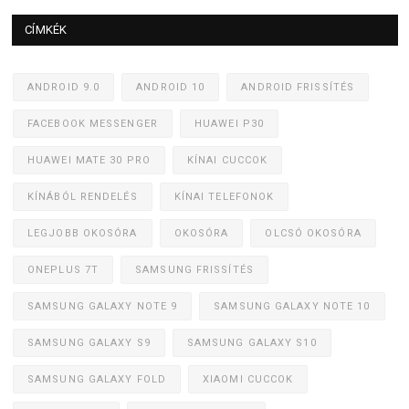
CÍMKÉK
ANDROID 9.0
ANDROID 10
ANDROID FRISSÍTÉS
FACEBOOK MESSENGER
HUAWEI P30
HUAWEI MATE 30 PRO
KÍNAI CUCCOK
KÍNÁBÓL RENDELÉS
KÍNAI TELEFONOK
LEGJOBB OKOSÓRA
OKOSÓRA
OLCSÓ OKOSÓRA
ONEPLUS 7T
SAMSUNG FRISSÍTÉS
SAMSUNG GALAXY NOTE 9
SAMSUNG GALAXY NOTE 10
SAMSUNG GALAXY S9
SAMSUNG GALAXY S10
SAMSUNG GALAXY FOLD
XIAOMI CUCCOK