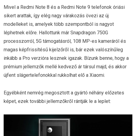
Mivel a Redmi Note 8 és a Redmi Note 9 telefonok óriási
sikert arattak, így elég nagy várakozás övezi az új
modelleket is, amelyek több szempontból is nagyot
léphetnek előre. Hallottunk már Snapdragon 750G
processzorról, 5G támogatásról, 108 MP-es kameráról és
magas képfrissítésű kijelzőről is, bár ezek valószínűleg
inkább a Pro verzióra lesznek igazak. Bízunk benne, hogy a
prémium jellemzők mellé kedvező ár társul majd, és akkor
újfent slágertelefonokkal rukkolhat elő a Xiaomi.
Egyébként nemrég megosztott a gyártó néhány előzetes
képet, ezek további jellemzőkről rántják le a leplet: