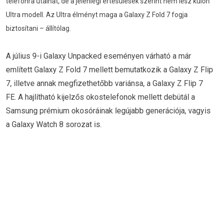
telefonra utalhat, de a jelenlegi értesülések szerint nem lesz külön
Ultra modell. Az Ultra élményt maga a Galaxy Z Fold 7 fogja
biztosítani – állítólag.
A július 9-i Galaxy Unpacked eseményen várható a már
említett Galaxy Z Fold 7 mellett bemutatkozik a Galaxy Z Flip
7, illetve annak megfizethetőbb variánsa, a Galaxy Z Flip 7
FE. A hajlítható kijelzős okostelefonok mellett debütál a
Samsung prémium okosóráinak legújabb generációja, vagyis
a Galaxy Watch 8 sorozat is.