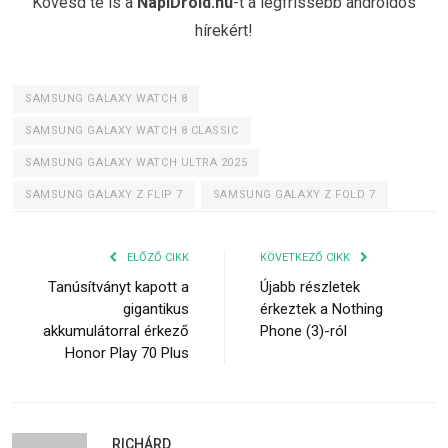
Kövesd te is a
NapiDroid.hu
-t a legfrissebb androidos
hírekért!
SAMSUNG GALAXY WATCH 8
SAMSUNG GALAXY WATCH 8 CLASSIC
SAMSUNG GALAXY WATCH ULTRA 2025
SAMSUNG GALAXY Z FLIP 7
SAMSUNG GALAXY Z FOLD 7
ELŐZŐ CIKK
KÖVETKEZŐ CIKK
Tanúsítványt kapott a
Újabb részletek
gigantikus
érkeztek a Nothing
akkumulátorral érkező
Phone (3)-ról
Honor Play 70 Plus
RICHÁRD