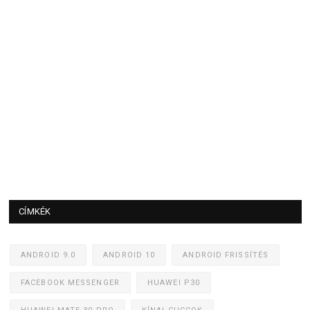
CÍMKÉK
ANDROID 9.0
ANDROID 10
ANDROID FRISSÍTÉS
FACEBOOK MESSENGER
HUAWEI P30