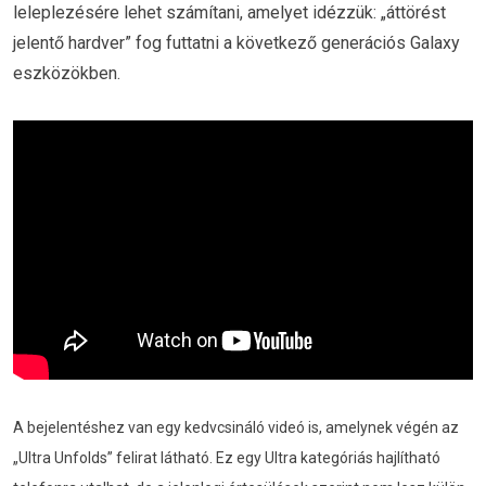
leleplezésére lehet számítani, amelyet idézzük: „áttörést
jelentő hardver” fog futtatni a következő generációs Galaxy
eszközökben.
A bejelentéshez van egy kedvcsináló videó is, amelynek végén az
„Ultra Unfolds” felirat látható. Ez egy Ultra kategóriás hajlítható