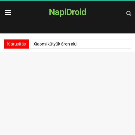
NapiDroid
Kiárusítás
Xiaomi kütyük áron alul