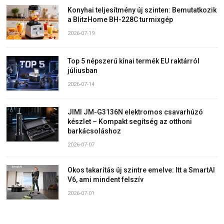
Konyhai teljesítmény új szinten: Bemutatkozik
a BlitzHome BH-228C turmixgép
2026-07-19
Top 5 népszerű kínai termék EU raktárról
júliusban
2026-07-14
JIMI JM-G3136N elektromos csavarhúzó
készlet – Kompakt segítség az otthoni
barkácsoláshoz
2026-07-07
Okos takarítás új szintre emelve: Itt a SmartAI
V6, ami mindent felszív
2026-07-01