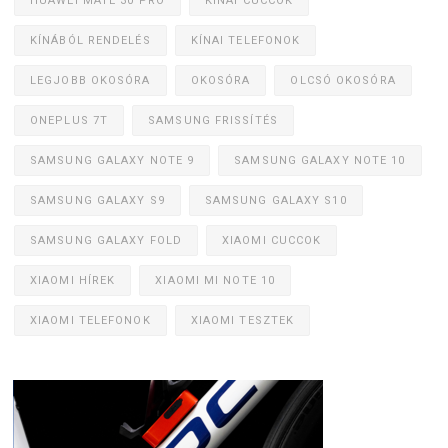
HUAWEI MATE 30 PRO
KÍNAI CUCCOK
KÍNÁBÓL RENDELÉS
KÍNAI TELEFONOK
LEGJOBB OKOSÓRA
OKOSÓRA
OLCSÓ OKOSÓRA
ONEPLUS 7T
SAMSUNG FRISSÍTÉS
SAMSUNG GALAXY NOTE 9
SAMSUNG GALAXY NOTE 10
SAMSUNG GALAXY S9
SAMSUNG GALAXY S10
SAMSUNG GALAXY FOLD
XIAOMI CUCCOK
XIAOMI HÍREK
XIAOMI MI NOTE 10
XIAOMI TELEFONOK
XIAOMI TESZTEK