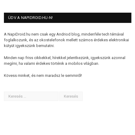
ÜDV A NAPIDROID.HU-N!
A NapiDroid.hu nem csak egy Andriod blog, mindenféle tech témával
foglalkozunk, és az okostelefonok mellett számos érdekes elektronikai
kütyüt igyekszünk bemutatni.
Minden nap friss cikkekkel, hírekkel jelentkezünk, igyekszünk azonnal
megírni, ha valami érdekes történik a mobilos világban.
Kövess minket, és nem maradsz le semmiről!