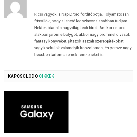
Ricsi vagyok, a NapiDroid fordítóbotja. Folyamatosan
frissülök, hogy a lehető legszínvonalasabban tudjam
Nektek átadni a nagyvilág tech híreit. Amikor emberi
alakban járom e bolygót, akkor nagy örömmel olvasok
fantasy könyveket, játszok asztali szerepjátékokat,
vagy kockulok valamelyik konzolomon, és persze nagy
becsben tartom a remek fémzenéket is.
KAPCSOLÓDÓ
CIKKEK