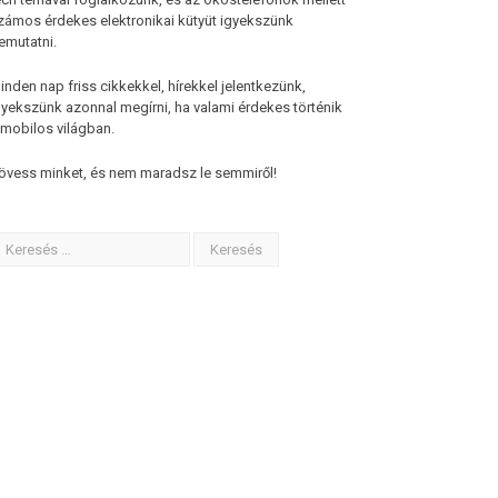
zámos érdekes elektronikai kütyüt igyekszünk
emutatni.
inden nap friss cikkekkel, hírekkel jelentkezünk,
gyekszünk azonnal megírni, ha valami érdekes történik
 mobilos világban.
övess minket, és nem maradsz le semmiről!