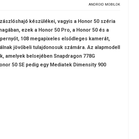
ANDROID MOBILOK
zászlóshajó készülékei, vagyis a Honor 50 széria
 magában, ezek a Honor 50 Pro, a Honor 50 és a
pernyőt, 108 megapixeles elsődleges kamerát,
nálnak jövőbeli tulajdonosuk számára. Az alapmodell
kek, amelyek belsejében Snapdragon 778G
Honor 50 SE pedig egy Mediatek Dimensity 900