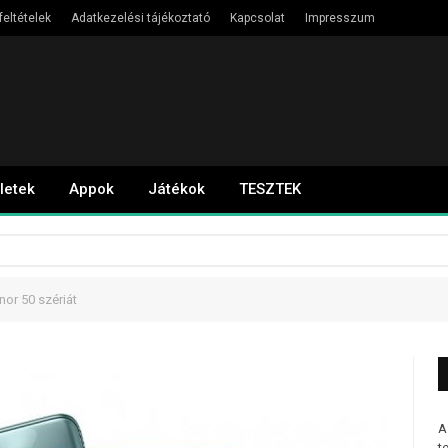
feltételek
Adatkezelési tájékoztató
Kapcsolat
Impresszum
letek
Appok
Játékok
TESZTEK
or 50 szériát
A
t