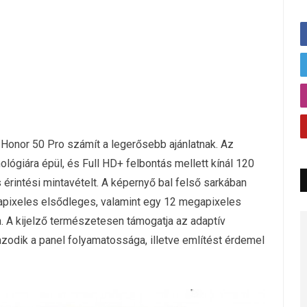
Honor 50 Pro számít a legerősebb ajánlatnak. Az
ógiára épül, és Full HD+ felbontás mellett kínál 120
 érintési mintavételt. A képernyő bal felső sarkában
gapixeles elsődleges, valamint egy 12 megapixeles
. A kijelző természetesen támogatja az adaptív
gazodik a panel folyamatossága, illetve említést érdemel