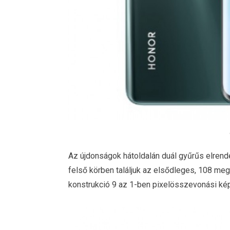
Az újdonságok hátoldalán duál gyűrűs elrend
felső körben találjuk az elsődleges, 108 me
konstrukció 9 az 1-ben pixelösszevonási ké