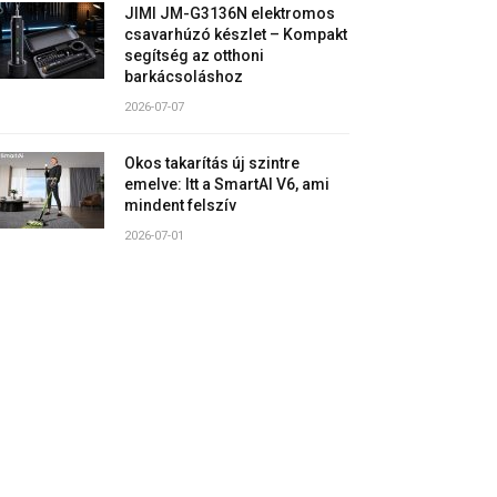
JIMI JM-G3136N elektromos
csavarhúzó készlet – Kompakt
segítség az otthoni
barkácsoláshoz
2026-07-07
Okos takarítás új szintre
emelve: Itt a SmartAI V6, ami
mindent felszív
2026-07-01