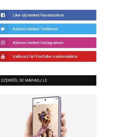
Like-olj minket Facebookon
Kövess minket Twitteren
Kövess minket Instagramon
Iratkozz fel YouTube-csatornánkra
EZEKRŐL SE MARADJ LE