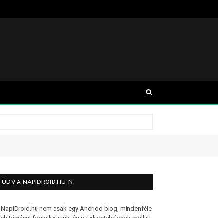
ÜDV A NAPIDROID.HU-N!
 NapiDroid.hu nem csak egy Andriod blog, mindenféle
ech témával foglalkozunk, és az okostelefonok mellett