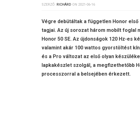
SZERZŐ:
RICHÁRD
ON
2021-06-16
Végre debütáltak a független Honor első 
tagjai. Az új sorozat három mobilt foglal
Honor 50 SE. Az újdonságok 120 Hz-es ké
valamint akár 100 wattos gyorstöltést kí
és a Pro változat az első olyan készülé
lapkakészlet szolgál, a megfizethetőbb 
processzorral a belsejében érkezett.