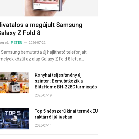
ivatalos a megújult Samsung
alaxy Z Fold 8
zerző:
PÉTER
2026-07-22
 Samsung bemutatta új hajlítható telefonjait,
melyek közül az alap Galaxy Z Fold 8 lett a…
Konyhai teljesítmény új
szinten: Bemutatkozik a
BlitzHome BH-228C turmixgép
2026-07-19
Top 5 népszerű kínai termék EU
raktárról júliusban
2026-07-14