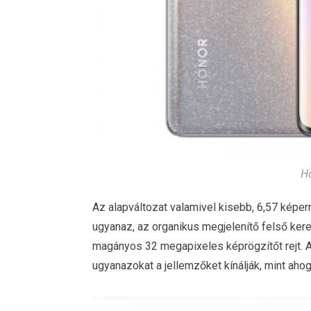
Ho
Az alapváltozat valamivel kisebb, 6,57 képer
ugyanaz, az organikus megjelenítő felső kere
magányos 32 megapixeles képrögzítőt rejt. A
ugyanazokat a jellemzőket kínálják, mint aho