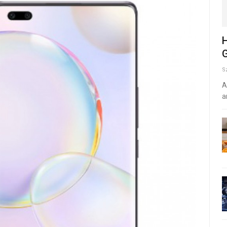
H
G
S
A
a