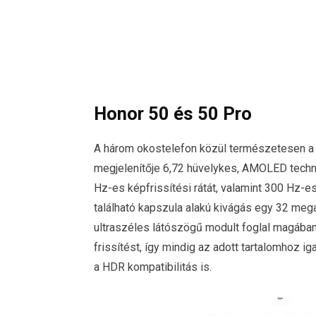
Honor 50 és 50 Pro
A három okostelefon közül természetesen a 
megjelenítője 6,72 hüvelykes, AMOLED technol
Hz-es képfrissítési rátát, valamint 300 Hz-es
található kapszula alakú kivágás egy 32 me
ultraszéles látószögű modult foglal magában
frissítést, így mindig az adott tartalomhoz i
a HDR kompatibilitás is.