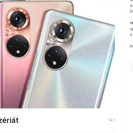
s
b
M
i
a
K
zériát
0