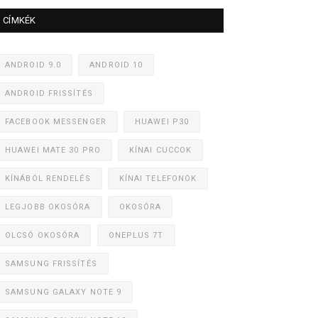
CÍMKÉK
ANDROID 9.0
ANDROID 10
ANDROID FRISSÍTÉS
FACEBOOK MESSENGER
HUAWEI P30
HUAWEI MATE 30 PRO
KÍNAI CUCCOK
KÍNÁBÓL RENDELÉS
KÍNAI TELEFONOK
LEGJOBB OKOSÓRA
OKOSÓRA
OLCSÓ OKOSÓRA
ONEPLUS 7T
SAMSUNG FRISSÍTÉS
SAMSUNG GALAXY NOTE 9