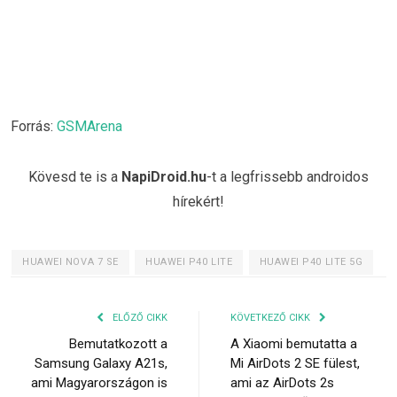
Forrás:
GSMArena
Kövesd te is a
NapiDroid.hu
-t a legfrissebb androidos
hírekért!
HUAWEI NOVA 7 SE
HUAWEI P40 LITE
HUAWEI P40 LITE 5G
ELŐZŐ CIKK
KÖVETKEZŐ CIKK
Bemutatkozott a
A Xiaomi bemutatta a
Samsung Galaxy A21s,
Mi AirDots 2 SE fülest,
ami Magyarországon is
ami az AirDots 2s