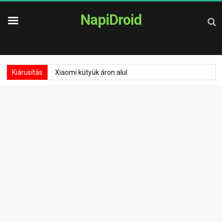
NapiDroid
Kiárusítás
Xiaomi kütyük áron alul