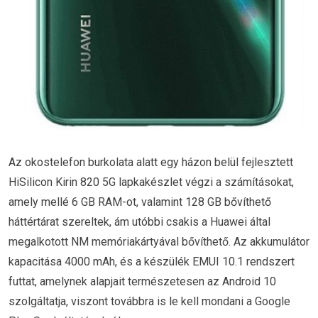
Az okostelefon burkolata alatt egy házon belül fejlesztett
HiSilicon Kirin 820 5G lapkakészlet végzi a számításokat,
amely mellé 6 GB RAM-ot, valamint 128 GB bővíthető
háttértárat szereltek, ám utóbbi csakis a Huawei által
megalkotott NM memóriakártyával bővíthető. Az akkumulátor
kapacitása 4000 mAh, és a készülék EMUI 10.1 rendszert
futtat, amelynek alapjait természetesen az Android 10
szolgáltatja, viszont továbbra is le kell mondani a Google