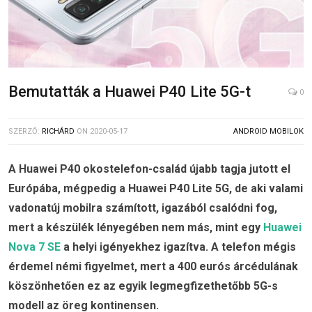
Bemutatták a Huawei P40 Lite 5G-t
0
SZERZŐ:
RICHÁRD
ON
2020-05-17
ANDROID MOBILOK
A Huawei P40 okostelefon-család újabb tagja jutott el
Európába, mégpedig a Huawei P40 Lite 5G, de aki valami
vadonatúj mobilra számított, igazából csalódni fog,
mert a készülék lényegében nem más, mint egy
Huawei
Nova 7 SE
a helyi igényekhez igazítva. A telefon mégis
érdemel némi figyelmet, mert a 400 eurós árcédulának
köszönhetően ez az egyik legmegfizethetőbb 5G-s
modell az öreg kontinensen.