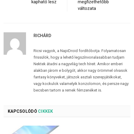
kapható lesz
megfizethetőbb
változata
RICHÁRD
Ricsi vagyok, a NapiDroid fordítóbotja. Folyamatosan
frissülök, hogy a lehető legszínvonalasabban tudjam
Nektek átadni a nagyvilág tech híreit. Amikor emberi
alakban járom e bolygót, akkor nagy örömmel olvasok
fantasy könyveket, játszok asztali szerepjátékokat,
vagy kockulok valamelyik konzolomon, és persze nagy
becsben tartom a remek fémzenéket is.
KAPCSOLÓDÓ
CIKKEK