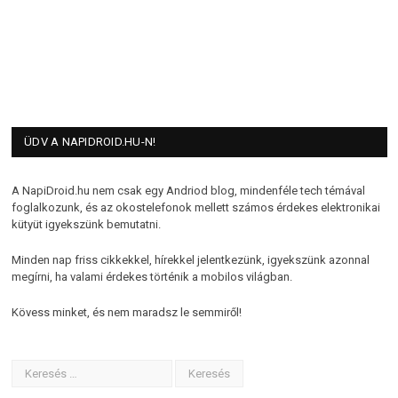
ÜDV A NAPIDROID.HU-N!
A NapiDroid.hu nem csak egy Andriod blog, mindenféle tech témával
foglalkozunk, és az okostelefonok mellett számos érdekes elektronikai
kütyüt igyekszünk bemutatni.
Minden nap friss cikkekkel, hírekkel jelentkezünk, igyekszünk azonnal
megírni, ha valami érdekes történik a mobilos világban.
Kövess minket, és nem maradsz le semmiről!