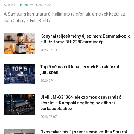
Szerző:
PÉTER
2026-07-22
A Samsung bemutatta új hajlítható telefonjait, amelyek közül az
alap Galaxy Z Fold 8 lett a…
Konyhai teljesítmény új szinten: Bemutatkozik
a BlitzHome BH-228C turmixgép
2026-07-19
Top 5 népszerű kínai termék EU raktárról
júliusban
2026-07-14
JIMI JM-G3136N elektromos csavarhúzó
készlet – Kompakt segítség az otthoni
barkácsoláshoz
2026-07-07
Okos takarítás új szintre emelve: Itt a SmartAI