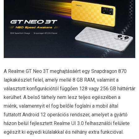
A Realme GT Neo 3T meghajtásáért egy Snapdragon 870
lapkakészlet felel, amely mellé 8 GB RAM, valamint a
választott konfigurációtól függően 128 vagy 256 GB háttértár
kerülhet. A belső tárhely nem lesz teljes egészében a
miénk, valamennyit el fog belőle foglalni a mobil által
futtatott Android 12 operációs rendszer, amelyet a gyártó
házon belül fejlesztett Realme UI 3.0 felhasználói felülete
egészít ki egyedi külalakkal és néhány extra funkcióval.