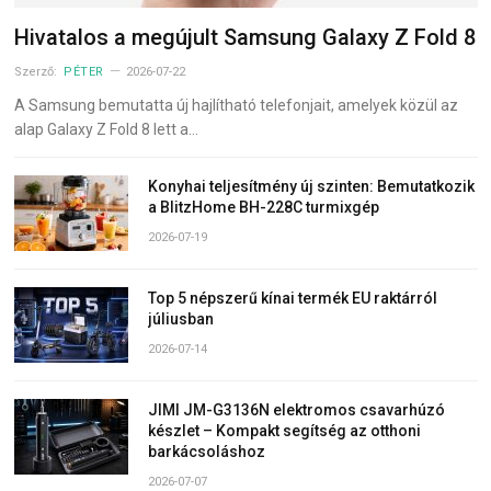
Hivatalos a megújult Samsung Galaxy Z Fold 8
Szerző:
PÉTER
2026-07-22
A Samsung bemutatta új hajlítható telefonjait, amelyek közül az
alap Galaxy Z Fold 8 lett a…
Konyhai teljesítmény új szinten: Bemutatkozik
a BlitzHome BH-228C turmixgép
2026-07-19
Top 5 népszerű kínai termék EU raktárról
júliusban
2026-07-14
JIMI JM-G3136N elektromos csavarhúzó
készlet – Kompakt segítség az otthoni
barkácsoláshoz
2026-07-07