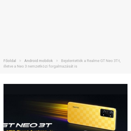
»
»
Főoldal
Android mobilok
Bejelentették a Realme GT Neo 3T-t,
illetve a Neo 3 nemzetközi forgalmazását is