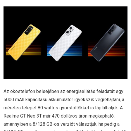
Az okostelefon belsejében az energiaellátás feladatát egy
5000 mAh kapacitású akkumulátor igyekszik végrehajtani, a
méretes telepet 80 wattos gyorstöltőkkel is táplálhatjuk. A
Realme GT Neo 3T már 470 dolláros áron megkapható,
amennyiben a 8/128 GB-os verziót választjuk, ha pedig a