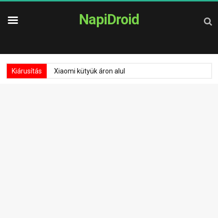
NapiDroid
Kiárusítás
Xiaomi kütyük áron alul