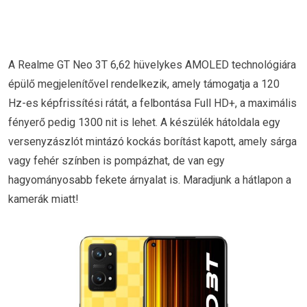
A Realme GT Neo 3T 6,62 hüvelykes AMOLED technológiára
épülő megjelenítővel rendelkezik, amely támogatja a 120
Hz-es képfrissítési rátát, a felbontása Full HD+, a maximális
fényerő pedig 1300 nit is lehet. A készülék hátoldala egy
versenyzászlót mintázó kockás borítást kapott, amely sárga
vagy fehér színben is pompázhat, de van egy
hagyományosabb fekete árnyalat is. Maradjunk a hátlapon a
kamerák miatt!