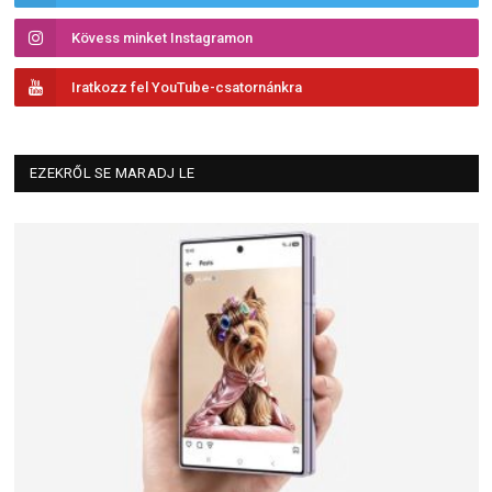
Kövess minket Instagramon
Iratkozz fel YouTube-csatornánkra
EZEKRŐL SE MARADJ LE