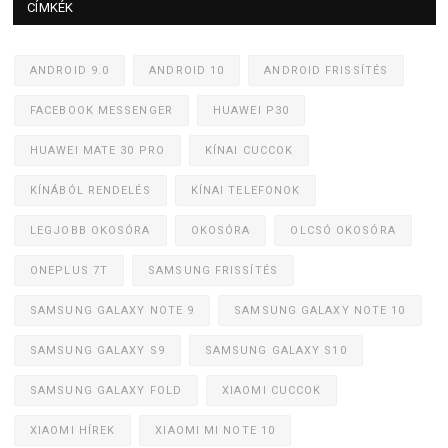
CÍMKÉK
ANDROID 9.0
ANDROID 10
ANDROID FRISSÍTÉS
FACEBOOK MESSENGER
HUAWEI P30
HUAWEI MATE 30 PRO
KÍNAI CUCCOK
KÍNÁBÓL RENDELÉS
KÍNAI TELEFONOK
LEGJOBB OKOSÓRA
OKOSÓRA
OLCSÓ OKOSÓRA
ONEPLUS 7T
SAMSUNG FRISSÍTÉS
SAMSUNG GALAXY NOTE 9
SAMSUNG GALAXY NOTE 10
SAMSUNG GALAXY S9
SAMSUNG GALAXY S10
SAMSUNG GALAXY FOLD
XIAOMI CUCCOK
XIAOMI HÍREK
XIAOMI MI NOTE 10