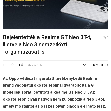
Bejelentették a Realme GT Neo 3T-t,
0
illetve a Neo 3 nemzetközi
forgalmazását is
SZERZŐ:
RICHÁRD
ON
2022-06-11
ANDROID MOBILOK
Az Oppo védőszárnyai alatt tevékenykedő Realme
brand vadonatúj okostelefonnal gyarapította a GT
modellek sorát: befutott a Realme GT Neo 3T. Az
okostelefon olyan nagyon nem különbözik a Neo 3-tól,
amely mostantól az összes olyan piacon elérhető lesz,