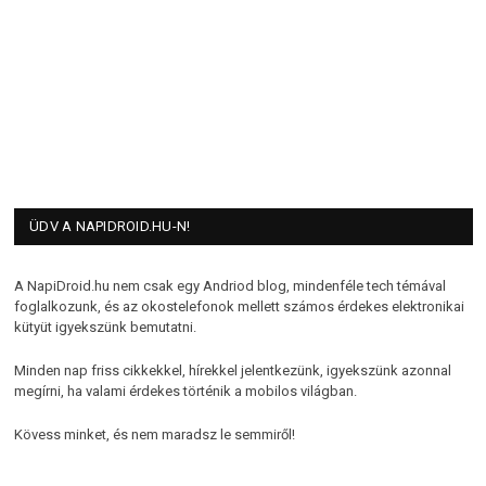
ÜDV A NAPIDROID.HU-N!
A NapiDroid.hu nem csak egy Andriod blog, mindenféle tech témával
foglalkozunk, és az okostelefonok mellett számos érdekes elektronikai
kütyüt igyekszünk bemutatni.
Minden nap friss cikkekkel, hírekkel jelentkezünk, igyekszünk azonnal
megírni, ha valami érdekes történik a mobilos világban.
Kövess minket, és nem maradsz le semmiről!