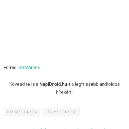
Forrás:
GSMArena
Kövesd te is a
NapiDroid.hu
-t a legfrissebb androidos
hírekért!
REALME GT NEO 3
REALME GT NEO 3T