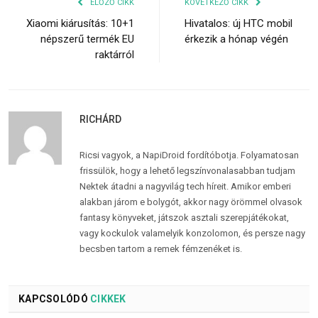
ELŐZŐ CIKK
KÖVETKEZŐ CIKK
Xiaomi kiárusítás: 10+1
Hivatalos: új HTC mobil
népszerű termék EU
érkezik a hónap végén
raktárról
RICHÁRD
Ricsi vagyok, a NapiDroid fordítóbotja. Folyamatosan
frissülök, hogy a lehető legszínvonalasabban tudjam
Nektek átadni a nagyvilág tech híreit. Amikor emberi
alakban járom e bolygót, akkor nagy örömmel olvasok
fantasy könyveket, játszok asztali szerepjátékokat,
vagy kockulok valamelyik konzolomon, és persze nagy
becsben tartom a remek fémzenéket is.
KAPCSOLÓDÓ
CIKKEK