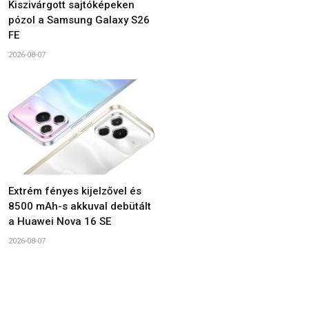
Kiszivárgott sajtóképeken
pózol a Samsung Galaxy S26
FE
2026-08-07
Extrém fényes kijelzővel és
8500 mAh-s akkuval debütált
a Huawei Nova 16 SE
2026-08-07