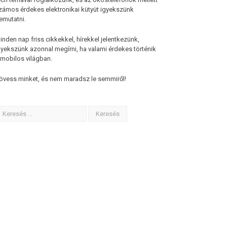
zámos érdekes elektronikai kütyüt igyekszünk
emutatni.
inden nap friss cikkekkel, hírekkel jelentkezünk,
gyekszünk azonnal megírni, ha valami érdekes történik
 mobilos világban.
övess minket, és nem maradsz le semmiről!