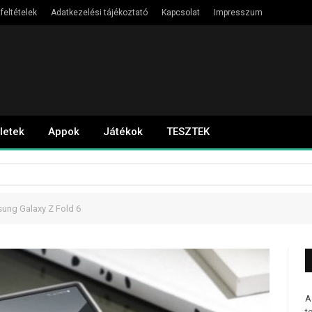
feltételek
Adatkezelési tájékoztató
Kapcsolat
Impresszum
letek
Appok
Játékok
TESZTEK
sung Galaxy Z Fold 6
A
t