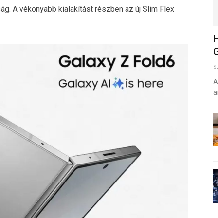
ság. A vékonyabb kialakítást részben az új Slim Flex
H
G
S
A
a