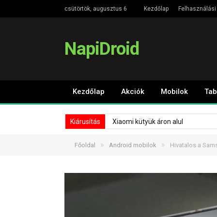
csütörtök, augusztus 6
Kezdőlap
Felhasználási 
NapiDroid
Kezdőlap
Akciók
Mobilok
Tab
Kiárusítás
Xiaomi kütyük áron alul
»
»
Főoldal
Android mobilok
Hivatalos a Sam