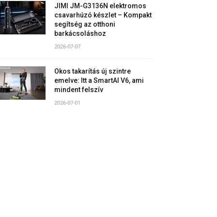
JIMI JM-G3136N elektromos
csavarhúzó készlet – Kompakt
segítség az otthoni
barkácsoláshoz
2026-07-07
Okos takarítás új szintre
emelve: Itt a SmartAI V6, ami
mindent felszív
2026-07-01