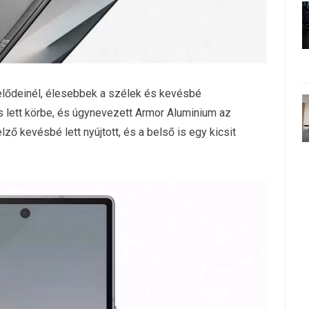
 elődeinél, élesebbek a szélek és kevésbé
os lett körbe, és úgynevezett Armor Aluminium az
lző kevésbé lett nyújtott, és a belső is egy kicsit