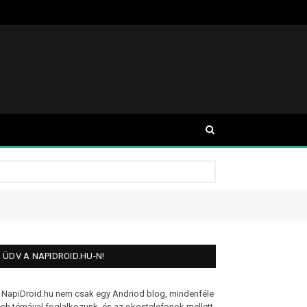
ÜDV A NAPIDROID.HU-N!
 NapiDroid.hu nem csak egy Andriod blog, mindenféle
ech témával foglalkozunk, és az okostelefonok mellett