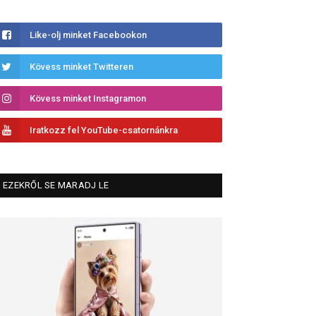
Like-olj minket Facebookon
Kövess minket Twitteren
Kövess minket Instagramon
Iratkozz fel YouTube-csatornánkra
EZEKRŐL SE MARADJ LE