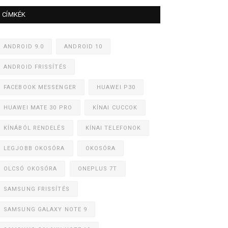
CÍMKÉK
ANDROID 9.0
ANDROID 10
ANDROID FRISSÍTÉS
FACEBOOK MESSENGER
HUAWEI P30
HUAWEI MATE 30 PRO
KÍNAI CUCCOK
KÍNÁBÓL RENDELÉS
KÍNAI TELEFONOK
LEGJOBB OKOSÓRA
OKOSÓRA
OLCSÓ OKOSÓRA
ONEPLUS 7T
SAMSUNG FRISSÍTÉS
SAMSUNG GALAXY NOTE 9