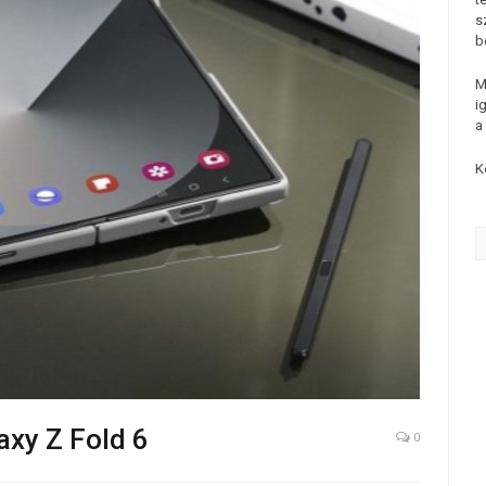
s
b
M
i
a
K
axy Z Fold 6
0