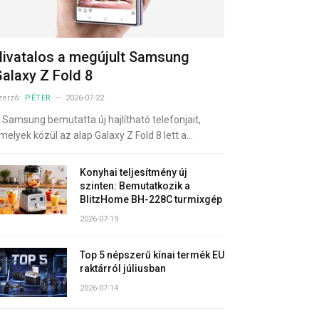
ivatalos a megújult Samsung
alaxy Z Fold 8
zerző:
PÉTER
2026-07-22
 Samsung bemutatta új hajlítható telefonjait,
melyek közül az alap Galaxy Z Fold 8 lett a…
Konyhai teljesítmény új
szinten: Bemutatkozik a
BlitzHome BH-228C turmixgép
2026-07-19
Top 5 népszerű kínai termék EU
raktárról júliusban
2026-07-14