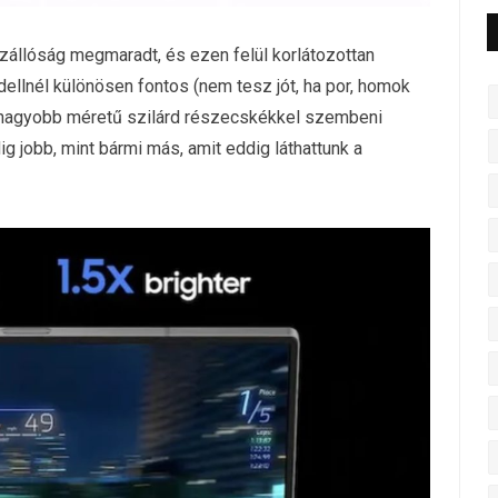
ízállóság megmaradt, és ezen felül korlátozottan
modellnél különösen fontos (nem tesz jót, ha por, homok
 nagyobb méretű szilárd részecskékkel szembeni
g jobb, mint bármi más, amit eddig láthattunk a