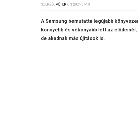
SZERZŐ:
PÉTER
ON
2024-07-10
A Samsung bemutatta legújabb könyvszerűen
könnyebb és vékonyabb lett az elődeinél, i
de akadnak más újítások is.