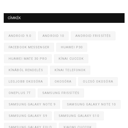
CÍMKÉK
ANDROID 9.0
ANDROID 10
ANDROID FRISSÍTÉS
FACEBOOK MESSENGER
HUAWEI P30
HUAWEI MATE 30 PRO
KÍNAI CUCCOK
KÍNÁBÓL RENDELÉS
KÍNAI TELEFONOK
LEGJOBB OKOSÓRA
OKOSÓRA
OLCSÓ OKOSÓRA
ONEPLUS 7T
SAMSUNG FRISSÍTÉS
SAMSUNG GALAXY NOTE 9
SAMSUNG GALAXY NOTE 10
SAMSUNG GALAXY S9
SAMSUNG GALAXY S10
SAMSUNG GALAXY FOLD
XIAOMI CUCCOK