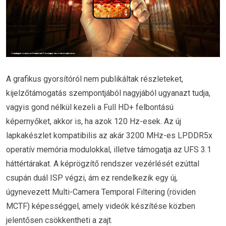
A grafikus gyorsítóról nem publikáltak részleteket,
kijelzőtámogatás szempontjából nagyjából ugyanazt tudja,
vagyis gond nélkül kezeli a Full HD+ felbontású
képernyőket, akkor is, ha azok 120 Hz-esek. Az új
lapkakészlet kompatibilis az akár 3200 MHz-es LPDDR5x
operatív memória modulokkal, illetve támogatja az UFS 3.1
háttértárakat. A képrögzítő rendszer vezérlését ezúttal
csupán duál ISP végzi, ám ez rendelkezik egy új,
úgynevezett Multi-Camera Temporal Filtering (röviden
MCTF) képességgel, amely videók készítése közben
jelentősen csökkentheti a zajt.