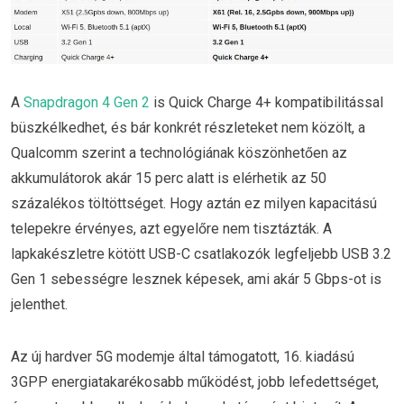
A
Snapdragon 4 Gen 2
is Quick Charge 4+ kompatibilitással
büszkélkedhet, és bár konkrét részleteket nem közölt, a
Qualcomm szerint a technológiának köszönhetően az
akkumulátorok akár 15 perc alatt is elérhetik az 50
százalékos töltöttséget. Hogy aztán ez milyen kapacitású
telepekre érvényes, azt egyelőre nem tisztázták. A
lapkakészletre kötött USB-C csatlakozók legfeljebb USB 3.2
Gen 1 sebességre lesznek képesek, ami akár 5 Gbps-ot is
jelenthet.
Az új hardver 5G modemje által támogatott, 16. kiadású
3GPP energiatakarékosabb működést, jobb lefedettséget,