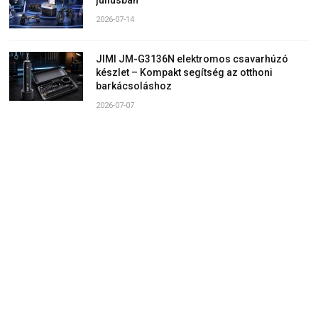
2026-07-14
JIMI JM-G3136N elektromos csavarhúzó
készlet – Kompakt segítség az otthoni
barkácsoláshoz
2026-07-07