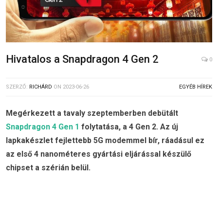
Hivatalos a Snapdragon 4 Gen 2
0
SZERZŐ:
RICHÁRD
ON
2023-06-26
EGYÉB HÍREK
Megérkezett a tavaly szeptemberben debütált
Snapdragon 4 Gen 1
folytatása, a 4 Gen 2. Az új
lapkakészlet fejlettebb 5G modemmel bír, ráadásul ez
az első 4 nanométeres gyártási eljárással készülő
chipset a szérián belül.