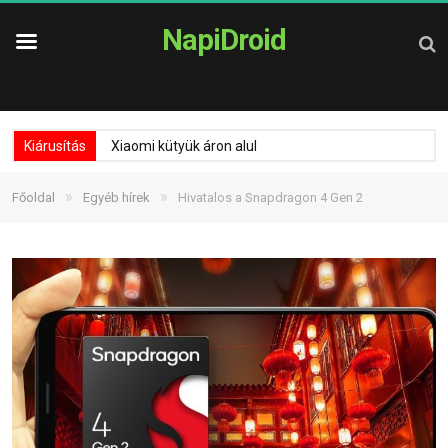
NapiDroid
Kiárusítás
Xiaomi kütyük áron alul
»
»
Főoldal
Egyéb hírek
Hivatalos a Snapdragon 4 Gen 2