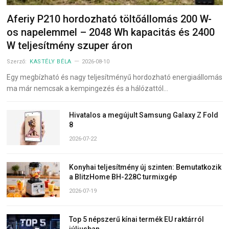
Aferiy P210 hordozható töltőállomás 200 W-
os napelemmel – 2048 Wh kapacitás és 2400
W teljesítmény szuper áron
Szerző:
KASTÉLY BÉLA
2026-08-10
Egy megbízható és nagy teljesítményű hordozható energiaállomás
ma már nemcsak a kempingezés és a hálózattól…
Hivatalos a megújult Samsung Galaxy Z Fold
8
2026-07-22
Konyhai teljesítmény új szinten: Bemutatkozik
a BlitzHome BH-228C turmixgép
2026-07-19
Top 5 népszerű kínai termék EU raktárról
júliusban