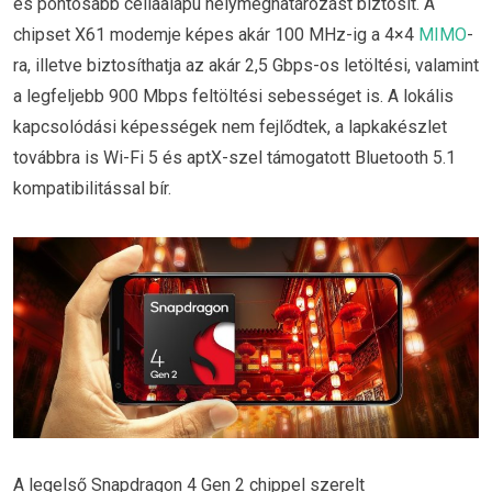
és pontosabb cellaalapú helymeghatározást biztosít. A
chipset X61 modemje képes akár 100 MHz-ig a 4×4
MIMO
-
ra, illetve biztosíthatja az akár 2,5 Gbps-os letöltési, valamint
a legfeljebb 900 Mbps feltöltési sebességet is. A lokális
kapcsolódási képességek nem fejlődtek, a lapkakészlet
továbbra is Wi-Fi 5 és aptX-szel támogatott Bluetooth 5.1
kompatibilitással bír.
A legelső Snapdragon 4 Gen 2 chippel szerelt