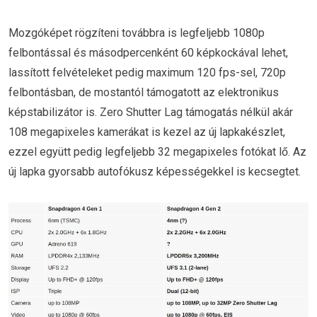
Mozgóképet rögzíteni továbbra is legfeljebb 1080p
felbontással és másodpercenként 60 képkockával lehet,
lassított felvételeket pedig maximum 120 fps-sel, 720p
felbontásban, de mostantól támogatott az elektronikus
képstabilizátor is. Zero Shutter Lag támogatás nélkül akár
108 megapixeles kamerákat is kezel az új lapkakészlet,
ezzel együtt pedig legfeljebb 32 megapixeles fotókat lő. Az
új lapka gyorsabb autofókusz képességekkel is kecsegtet.