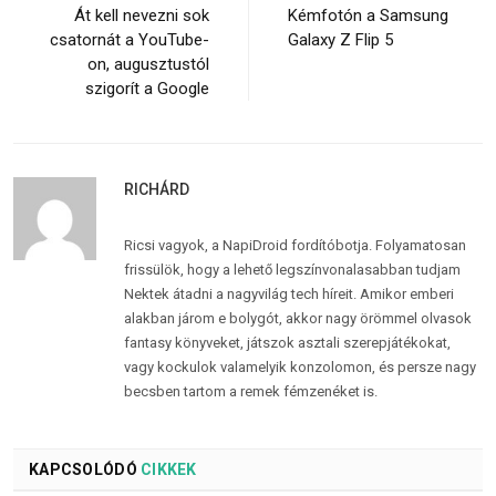
Át kell nevezni sok
Kémfotón a Samsung
csatornát a YouTube-
Galaxy Z Flip 5
on, augusztustól
szigorít a Google
RICHÁRD
Ricsi vagyok, a NapiDroid fordítóbotja. Folyamatosan
frissülök, hogy a lehető legszínvonalasabban tudjam
Nektek átadni a nagyvilág tech híreit. Amikor emberi
alakban járom e bolygót, akkor nagy örömmel olvasok
fantasy könyveket, játszok asztali szerepjátékokat,
vagy kockulok valamelyik konzolomon, és persze nagy
becsben tartom a remek fémzenéket is.
KAPCSOLÓDÓ
CIKKEK