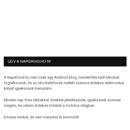
ÜDV A NAPIDROID.HU-N!
A NapiDroid.hu nem csak egy Andriod blog, mindenféle tech témával
foglalkozunk, és az okostelefonok mellett számos érdekes elektronikai
kütyüt igyekszünk bemutatni.
Minden nap friss cikkekkel, hírekkel jelentkezünk, igyekszünk azonnal
megírni, ha valami érdekes történik a mobilos világban.
Kövess minket, és nem maradsz le semmiről!