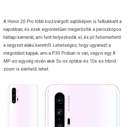
A Honor 20 Pro több kiszivárgott sajtóképen is felbukkant a
napokban, és ezek egyöntetűen megerősítik a periszkópos
hátlapi kamerát, ami fent helyezkedik el, és jól felismerhető
a négyzet alakú keretről. Lehetséges, hogy ugyanazt a
megoldást kapjuk, ami a P30 Próban is van, vagyis egy 8
MP-es egység révén akár 5x-ös optikai és 10x-es hibrid
zoom is elérhető lehet.