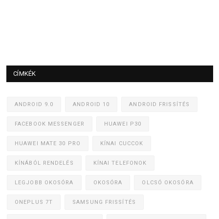
CÍMKÉK
ANDROID 9.0
ANDROID 10
ANDROID FRISSÍTÉS
FACEBOOK MESSENGER
HUAWEI P30
HUAWEI MATE 30 PRO
KÍNAI CUCCOK
KÍNÁBÓL RENDELÉS
KÍNAI TELEFONOK
LEGJOBB OKOSÓRA
OKOSÓRA
OLCSÓ OKOSÓRA
ONEPLUS 7T
SAMSUNG FRISSÍTÉS