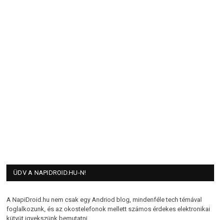
ÜDV A NAPIDROID.HU-N!
A NapiDroid.hu nem csak egy Andriod blog, mindenféle tech témával
foglalkozunk, és az okostelefonok mellett számos érdekes elektronikai
kütyüt igyekszünk bemutatni.