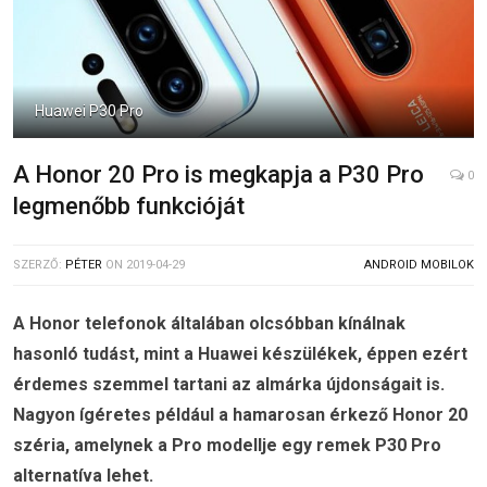
Huawei P30 Pro
A Honor 20 Pro is megkapja a P30 Pro
0
legmenőbb funkcióját
SZERZŐ:
PÉTER
ON
2019-04-29
ANDROID MOBILOK
A Honor telefonok általában olcsóbban kínálnak
hasonló tudást, mint a Huawei készülékek, éppen ezért
érdemes szemmel tartani az almárka újdonságait is.
Nagyon ígéretes például a hamarosan érkező Honor 20
széria, amelynek a Pro modellje egy remek P30 Pro
alternatíva lehet.