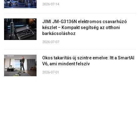
2026-07-14
JIMI JM-G3136N elektromos csavarhúzó
készlet – Kompakt segítség az otthoni
barkácsoláshoz
2026-07-07
Okos takarítás új szintre emelve: Itt a SmartAI
V6, ami mindent felszív
2026-07-01