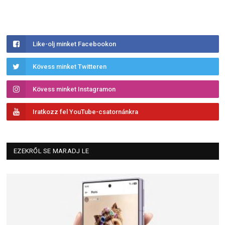
Like-olj minket Facebookon
Kövess minket Twitteren
Kövess minket Instagramon
Iratkozz fel YouTube-csatornánkra
EZEKRŐL SE MARADJ LE