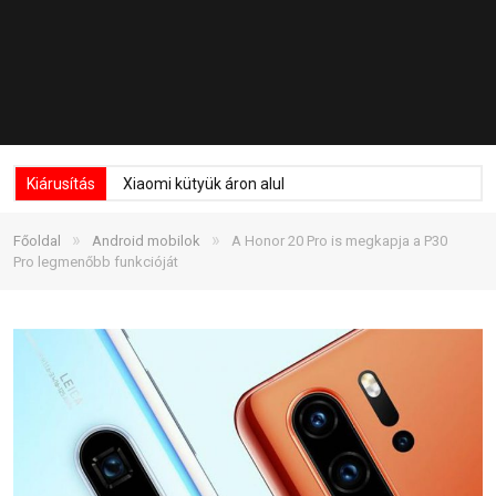
Kiárusítás
Xiaomi kütyük áron alul
»
»
Főoldal
Android mobilok
A Honor 20 Pro is megkapja a P30
Pro legmenőbb funkcióját