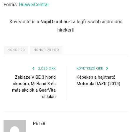
Forrás:
HuaweiCentral
Kövesd te is a
NapiDroid.hu
-t a legfrissebb androidos
hírekért!
HONOR 20
HONOR 20 PRO
ELŐZŐ CIKK
KÖVETKEZŐ CIKK
Zeblaze VIBE 3 hibrid
Képeken a hajlítható
okosóra, Mi Band 3 és
Motorola RAZR (2019)
más akciók a GearVita
oldalán
PÉTER