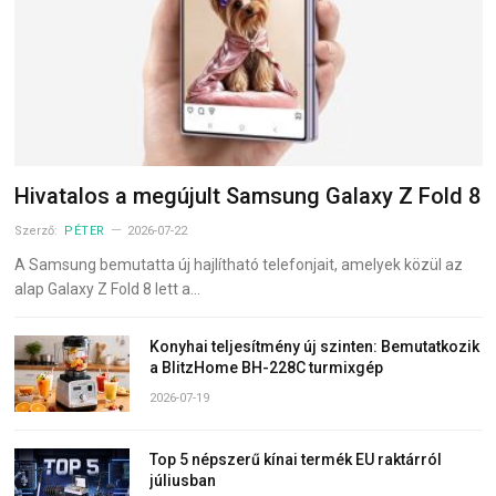
Hivatalos a megújult Samsung Galaxy Z Fold 8
Szerző:
PÉTER
2026-07-22
A Samsung bemutatta új hajlítható telefonjait, amelyek közül az
alap Galaxy Z Fold 8 lett a…
Konyhai teljesítmény új szinten: Bemutatkozik
a BlitzHome BH-228C turmixgép
2026-07-19
Top 5 népszerű kínai termék EU raktárról
júliusban