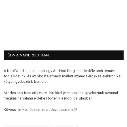
ÜDV A NAPIDROID.HU-N!
A NapiDroid.hu nem csak egy Andriod blog, mindenféle tech témával
foglalkozunk, és az okostelefonok mellett számos érdekes elektronikai
kütyüt igyekszünk bemutatni.
Minden nap friss cikkekkel, hírekkel jelentkezünk, igyekszünk azonnal
megírni, ha valami érdekes történik a mobilos világban.
Kövess minket, és nem maradsz le semmiről!