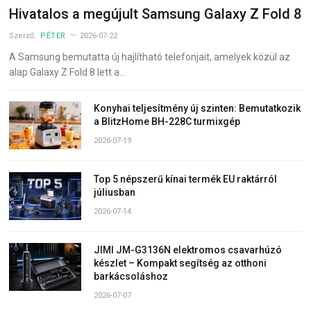
Hivatalos a megújult Samsung Galaxy Z Fold 8
Szerző:
PÉTER
2026-07-22
A Samsung bemutatta új hajlítható telefonjait, amelyek közül az
alap Galaxy Z Fold 8 lett a…
Konyhai teljesítmény új szinten: Bemutatkozik
a BlitzHome BH-228C turmixgép
2026-07-19
Top 5 népszerű kínai termék EU raktárról
júliusban
2026-07-14
JIMI JM-G3136N elektromos csavarhúzó
készlet – Kompakt segítség az otthoni
barkácsoláshoz
2026-07-07