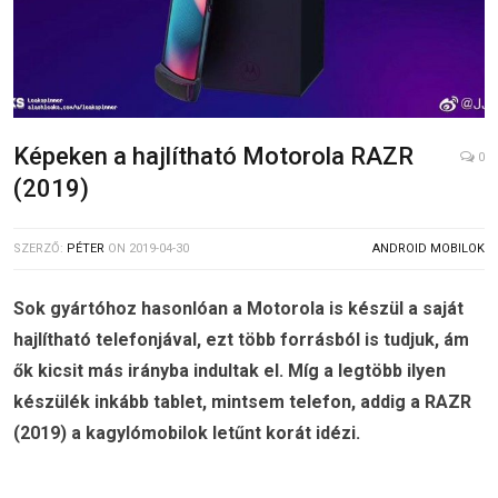
Képeken a hajlítható Motorola RAZR
0
(2019)
SZERZŐ:
PÉTER
ON
2019-04-30
ANDROID MOBILOK
Sok gyártóhoz hasonlóan a Motorola is készül a saját
hajlítható telefonjával, ezt több forrásból is tudjuk, ám
ők kicsit más irányba indultak el. Míg a legtöbb ilyen
készülék inkább tablet, mintsem telefon, addig a RAZR
(2019) a kagylómobilok letűnt korát idézi.