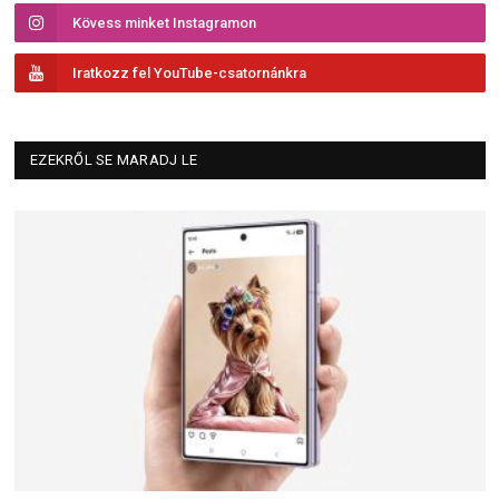
Kövess minket Instagramon
Iratkozz fel YouTube-csatornánkra
EZEKRŐL SE MARADJ LE