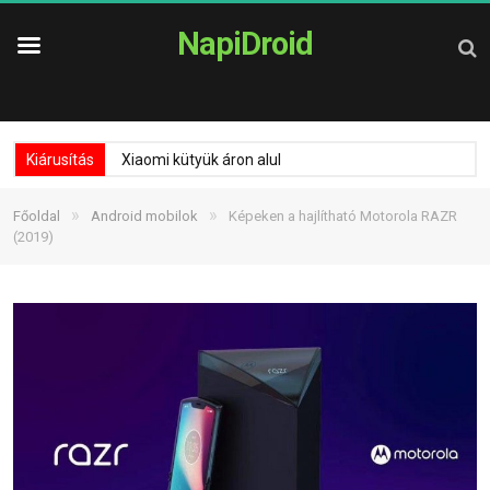
NapiDroid
Kiárusítás
Xiaomi kütyük áron alul
»
»
Főoldal
Android mobilok
Képeken a hajlítható Motorola RAZR
(2019)