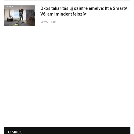
Okos takarítás új szintre emelve: Itt a SmartAI
V6, ami mindent felszív
2026-07-01
CÍMKÉK