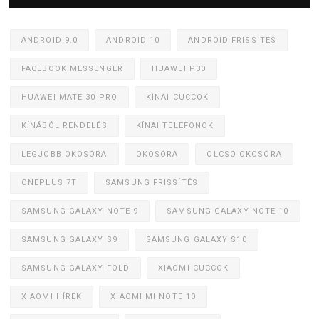
ANDROID 9.0
ANDROID 10
ANDROID FRISSÍTÉS
FACEBOOK MESSENGER
HUAWEI P30
HUAWEI MATE 30 PRO
KÍNAI CUCCOK
KÍNÁBÓL RENDELÉS
KÍNAI TELEFONOK
LEGJOBB OKOSÓRA
OKOSÓRA
OLCSÓ OKOSÓRA
ONEPLUS 7T
SAMSUNG FRISSÍTÉS
SAMSUNG GALAXY NOTE 9
SAMSUNG GALAXY NOTE 10
SAMSUNG GALAXY S9
SAMSUNG GALAXY S10
SAMSUNG GALAXY FOLD
XIAOMI CUCCOK
XIAOMI HÍREK
XIAOMI MI NOTE 10