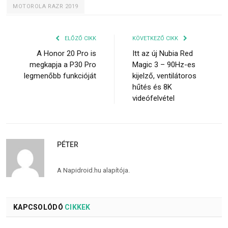
MOTOROLA RAZR 2019
ELŐZŐ CIKK
KÖVETKEZŐ CIKK
A Honor 20 Pro is
Itt az új Nubia Red
megkapja a P30 Pro
Magic 3 – 90Hz-es
legmenőbb funkcióját
kijelző, ventilátoros
hűtés és 8K
videófelvétel
PÉTER
A Napidroid.hu alapítója.
KAPCSOLÓDÓ
CIKKEK