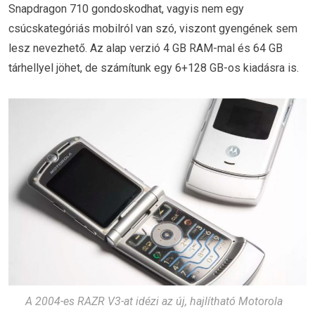
Snapdragon 710 gondoskodhat, vagyis nem egy
csúcskategóriás mobilról van szó, viszont gyengének sem
lesz nevezhető. Az alap verzió 4 GB RAM-mal és 64 GB
tárhellyel jöhet, de számítunk egy 6+128 GB-os kiadásra is.
A 2004-es RAZR V3-at idézi az új, hajlítható Motorola