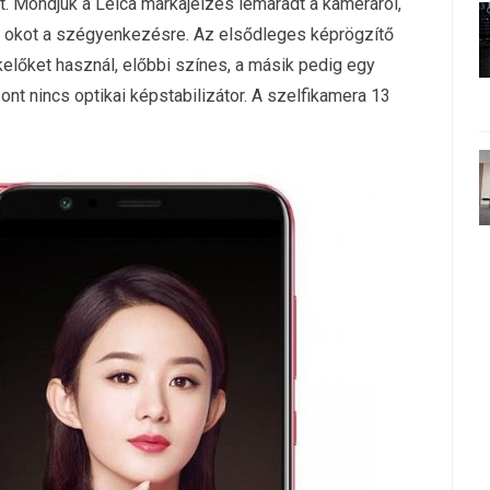
t. Mondjuk a Leica márkajelzés lemaradt a kameráról,
 okot a szégyenkezésre. Az elsődleges képrögzítő
lőket használ, előbbi színes, a másik pedig egy
nt nincs optikai képstabilizátor. A szelfikamera 13