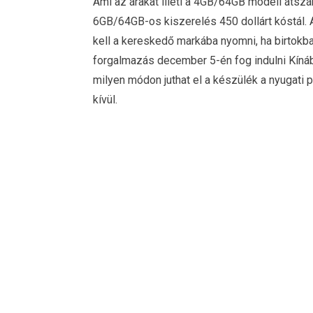
Ami az árakat illeti a 4GB/64GB modell átszám
6GB/64GB-os kiszerelés 450 dollárt kóstál.
kell a kereskedő markába nyomni, ha birtokb
forgalmazás december 5-én fog indulni Kínáb
milyen módon juthat el a készülék a nyugati 
kívül.