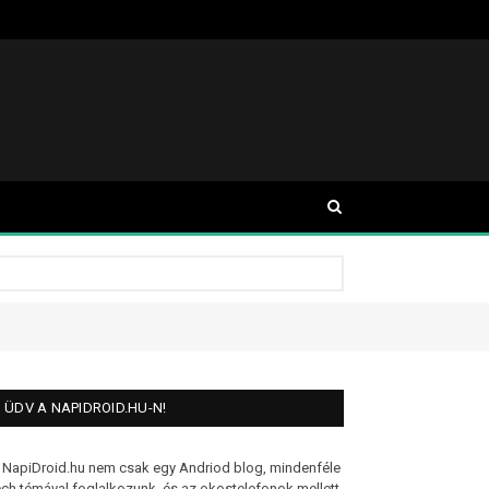
ÜDV A NAPIDROID.HU-N!
 NapiDroid.hu nem csak egy Andriod blog, mindenféle
ech témával foglalkozunk, és az okostelefonok mellett