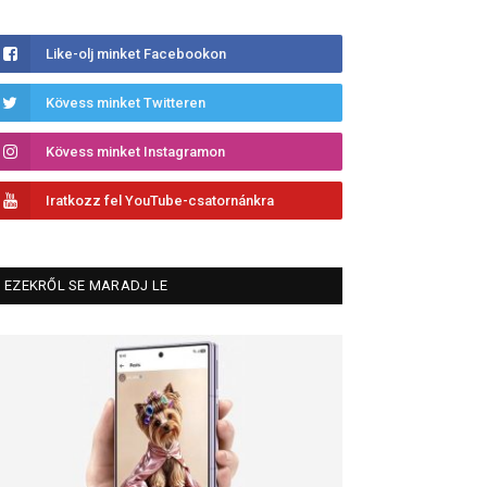
Like-olj minket Facebookon
Kövess minket Twitteren
Kövess minket Instagramon
Iratkozz fel YouTube-csatornánkra
EZEKRŐL SE MARADJ LE