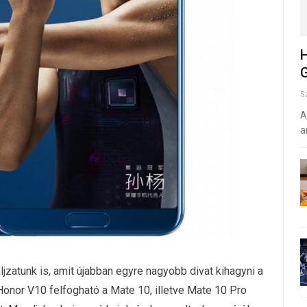
H
G
S
A
a
jzatunk is, amit újabban egyre nagyobb divat kihagyni a
or V10 felfogható a Mate 10, illetve Mate 10 Pro