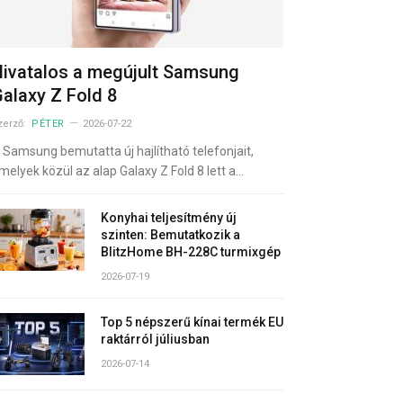
ivatalos a megújult Samsung
alaxy Z Fold 8
zerző:
PÉTER
2026-07-22
 Samsung bemutatta új hajlítható telefonjait,
melyek közül az alap Galaxy Z Fold 8 lett a…
Konyhai teljesítmény új
szinten: Bemutatkozik a
BlitzHome BH-228C turmixgép
2026-07-19
Top 5 népszerű kínai termék EU
raktárról júliusban
2026-07-14