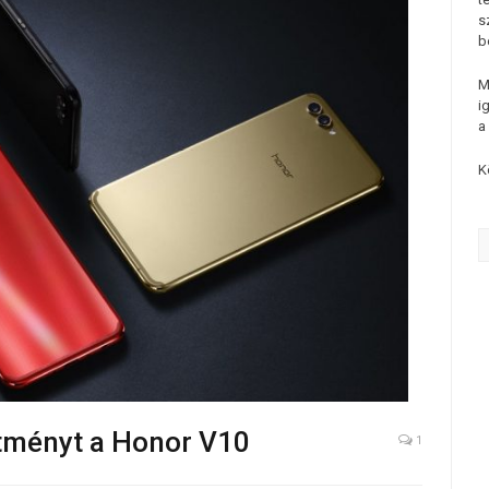
s
b
M
i
a
K
ítményt a Honor V10
1