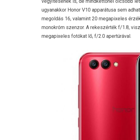
vegyítésének is, de mindkettőnél olcsóbb let
ugyanakkor Honor V10 apparátusa sem adhat
megoldás 16, valamint 20 megapixeles érzéke
monokróm szenzor. A rekeszérték f/1.8, viszo
megapixeles fotókat lő, f/2.0 apertúrával.