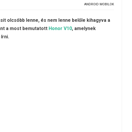
ANDROID MOBILOK
sit olcsóbb lenne, és nem lenne belőle kihagyva a
mint a most bemutatott
Honor V10
, amelynek
írni.