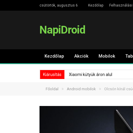
csütörtök, augusztus 6
Kezdőlap
Felhasználási 
NapiDroid
Kezdőlap
Akciók
Mobilok
Tab
Kiárusítás
Xiaomi kütyük áron alul
»
»
Főoldal
Android mobilok
Olcsón kínál csú