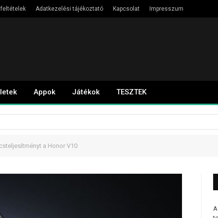
feltételek
Adatkezelési tájékoztató
Kapcsolat
Impresszum
letek
Appok
Játékok
TESZTEK
csteljesítményt a Honor V10
A
t