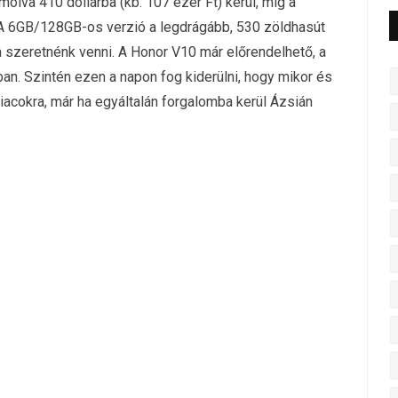
olva 410 dollárba (kb. 107 ezer Ft) kerül, míg a
 A 6GB/128GB-os verzió a legdrágább, 530 zöldhasút
a szeretnénk venni. A Honor V10 már előrendelhető, a
an. Szintén ezen a napon fog kiderülni, hogy mikor és
piacokra, már ha egyáltalán forgalomba kerül Ázsián