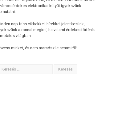
zámos érdekes elektronikai kütyüt igyekszünk
emutatni.
inden nap friss cikkekkel, hírekkel jelentkezünk,
gyekszünk azonnal megírni, ha valami érdekes történik
 mobilos világban.
övess minket, és nem maradsz le semmiről!