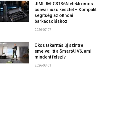
JIMI JM-G3136N elektromos
csavarhúzó készlet – Kompakt
segítség az otthoni
barkácsoláshoz
2026-07-07
Okos takarítás új szintre
emelve: Itt a SmartAI V6, ami
mindent felszív
2026-07-01