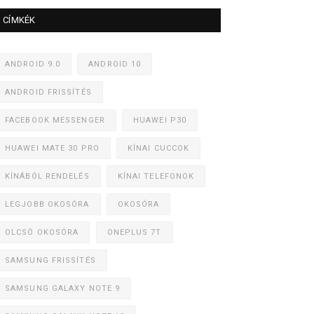
CÍMKÉK
ANDROID 9.0
ANDROID 10
ANDROID FRISSÍTÉS
FACEBOOK MESSENGER
HUAWEI P30
HUAWEI MATE 30 PRO
KÍNAI CUCCOK
KÍNÁBÓL RENDELÉS
KÍNAI TELEFONOK
LEGJOBB OKOSÓRA
OKOSÓRA
OLCSÓ OKOSÓRA
ONEPLUS 7T
SAMSUNG FRISSÍTÉS
SAMSUNG GALAXY NOTE 9