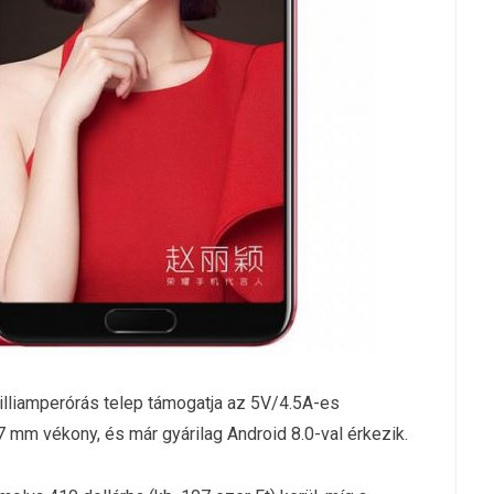
illiamperórás telep támogatja az 5V/4.5A-es
 mm vékony, és már gyárilag Android 8.0-val érkezik.