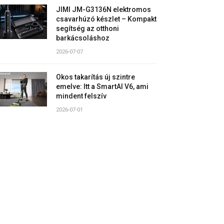
JIMI JM-G3136N elektromos
csavarhúzó készlet – Kompakt
segítség az otthoni
barkácsoláshoz
2026-07-07
Okos takarítás új szintre
emelve: Itt a SmartAI V6, ami
mindent felszív
2026-07-01