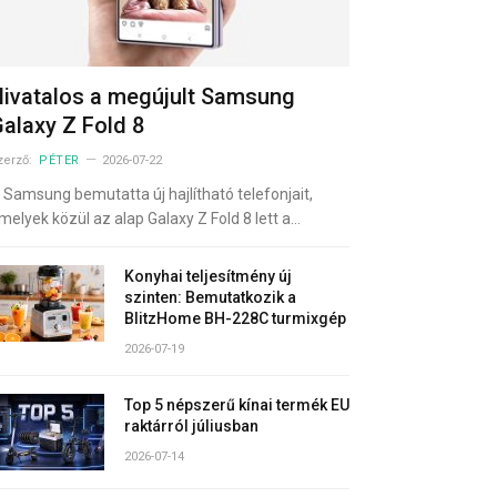
ivatalos a megújult Samsung
alaxy Z Fold 8
zerző:
PÉTER
2026-07-22
 Samsung bemutatta új hajlítható telefonjait,
melyek közül az alap Galaxy Z Fold 8 lett a…
Konyhai teljesítmény új
szinten: Bemutatkozik a
BlitzHome BH-228C turmixgép
2026-07-19
Top 5 népszerű kínai termék EU
raktárról júliusban
2026-07-14