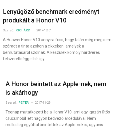
Lenyűgöző benchmark eredményt
produkált a Honor V10
Szerző:
RICHÁRD
2017-12-01
A Huawei Honor V10 annyira friss, hogy talán még meg sem
száradt a tinta azokon a cikkeken, amelyek a
bemutatásáról szólnak. A készülék komoly hardveres
felszereltséggel bír, így…
A Honor beintett az Apple-nek, nem
is akárhogy
Szerző:
PÉTER
2017-11-29
Tegnap mutatkozott be a Honor V10, ami egy igazán ütős
csúcsmobil lett nagyon kedvező árcédulával. Nem
mellesleg egyúttal beintettek az Apple-nek is, ugyanis