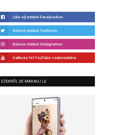
Like-olj minket Facebookon
Kövess minket Twitteren
Kövess minket Instagramon
Iratkozz fel YouTube-csatornánkra
EZEKRŐL SE MARADJ LE