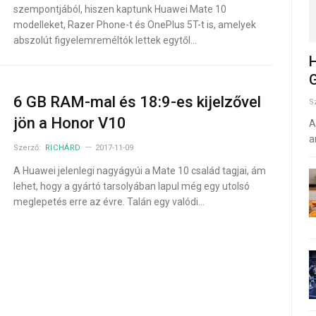
szempontjából, hiszen kaptunk Huawei Mate 10
modelleket, Razer Phone-t és OnePlus 5T-t is, amelyek
abszolút figyelemreméltók lettek egytől…
H
G
6 GB RAM-mal és 18:9-es kijelzővel
S
jön a Honor V10
A
a
Szerző:
RICHÁRD
2017-11-09
A Huawei jelenlegi nagyágyúi a Mate 10 család tagjai, ám
lehet, hogy a gyártó tarsolyában lapul még egy utolsó
meglepetés erre az évre. Talán egy valódi…