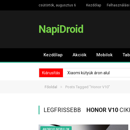
csütörtök, augusztus 6
Kezdőlap
Felhasználási 
NapiDroid
Kezdőlap
Akciók
Mobilok
Tab
Kiárusítás
Xiaomi kütyük áron alul
»
Főoldal
Posts Tagged "Honor V10"
LEGFRISSEBB
HONOR V10
CIK
ANDROID MOBILOK