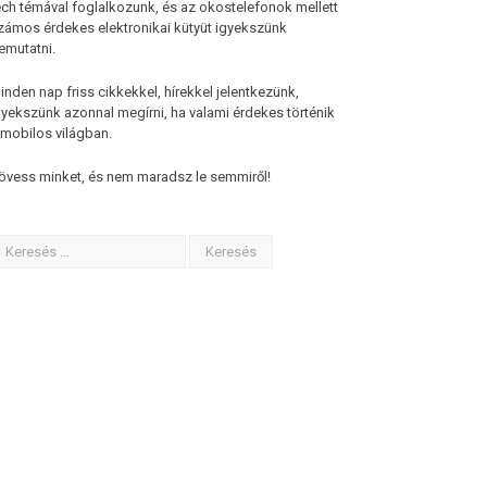
ech témával foglalkozunk, és az okostelefonok mellett
zámos érdekes elektronikai kütyüt igyekszünk
emutatni.
inden nap friss cikkekkel, hírekkel jelentkezünk,
gyekszünk azonnal megírni, ha valami érdekes történik
 mobilos világban.
övess minket, és nem maradsz le semmiről!