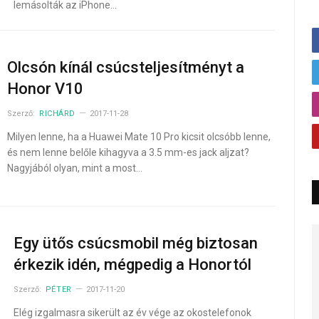
lemásolták az iPhone…
Olcsón kínál csúcsteljesítményt a
Honor V10
Szerző:
RICHÁRD
2017-11-28
Milyen lenne, ha a Huawei Mate 10 Pro kicsit olcsóbb lenne,
és nem lenne belőle kihagyva a 3.5 mm-es jack aljzat?
Nagyjából olyan, mint a most…
Egy ütős csúcsmobil még biztosan
érkezik idén, mégpedig a Honortól
Szerző:
PÉTER
2017-11-20
Elég izgalmasra sikerült az év vége az okostelefonok