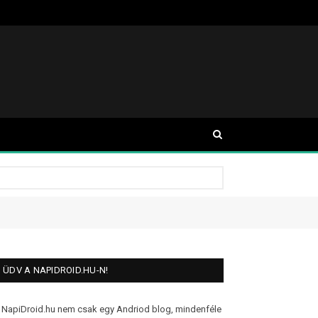
ÜDV A NAPIDROID.HU-N!
 NapiDroid.hu nem csak egy Andriod blog, mindenféle