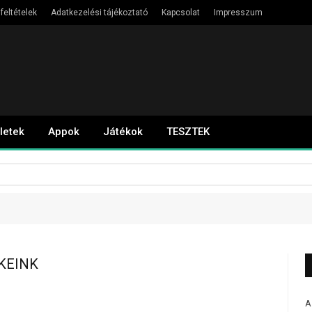
feltételek
Adatkezelési tájékoztató
Kapcsolat
Impresszum
letek
Appok
Játékok
TESZTEK
KEINK
A