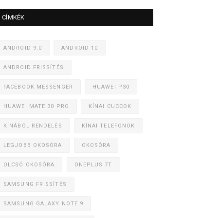
CÍMKÉK
ANDROID 9.0
ANDROID 10
ANDROID FRISSÍTÉS
FACEBOOK MESSENGER
HUAWEI P30
HUAWEI MATE 30 PRO
KÍNAI CUCCOK
KÍNÁBÓL RENDELÉS
KÍNAI TELEFONOK
LEGJOBB OKOSÓRA
OKOSÓRA
OLCSÓ OKOSÓRA
ONEPLUS 7T
SAMSUNG FRISSÍTÉS
SAMSUNG GALAXY NOTE 9