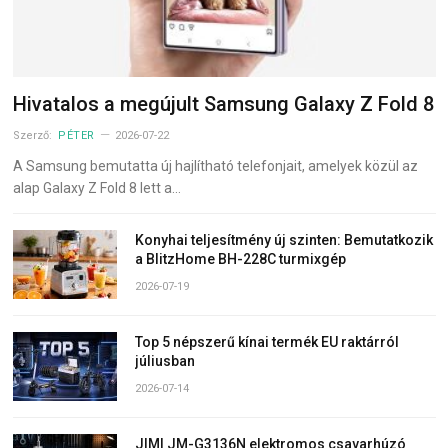
Hivatalos a megújult Samsung Galaxy Z Fold 8
Szerző:
PÉTER
2026-07-22
A Samsung bemutatta új hajlítható telefonjait, amelyek közül az
alap Galaxy Z Fold 8 lett a…
Konyhai teljesítmény új szinten: Bemutatkozik
a BlitzHome BH-228C turmixgép
2026-07-19
Top 5 népszerű kínai termék EU raktárról
júliusban
2026-07-14
JIMI JM-G3136N elektromos csavarhúzó