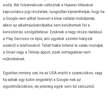
esély. Bár folyamatosan változnak a Huawei tiltásával
kapcsolatos jogi részletek, nyugodtan kijelenthetjük, hogy ha
a Google nem adhat licencet a kínai vállalat mobiljainak,
akkor az alkalmazásboltjukba sem kerülhetnek fel a
keresőóriás szolgáltatásai. Ezeknek a nagy része ráadásul
a Play Services-re épül, ami ugyebár szintén hiányzik
ezekről a telefonokról. Tehát hiába töltené le valaki mondjuk
a Gmail vagy a Térkép appot, ezek önmagukban nem
működnének.
Egyetlen remény van, ha az USA enyhít a szankciókon, vagy
ha adnak egy külön engedélyt a Google-nek az
együttműködésre, de jelenleg egyik sem túl valószínű.