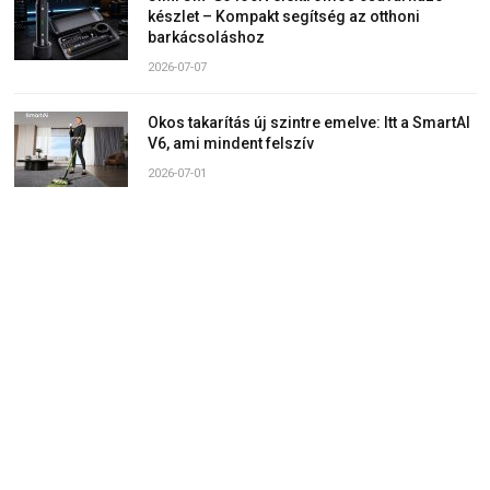
készlet – Kompakt segítség az otthoni
barkácsoláshoz
2026-07-07
Okos takarítás új szintre emelve: Itt a SmartAI
V6, ami mindent felszív
2026-07-01