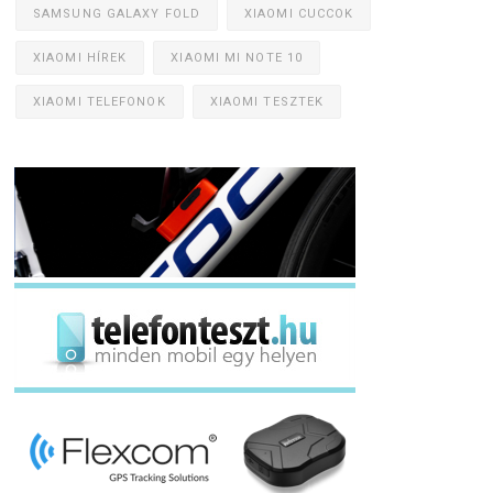
SAMSUNG GALAXY FOLD
XIAOMI CUCCOK
XIAOMI HÍREK
XIAOMI MI NOTE 10
XIAOMI TELEFONOK
XIAOMI TESZTEK