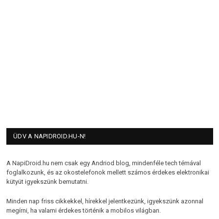
ÜDV A NAPIDROID.HU-N!
A NapiDroid.hu nem csak egy Andriod blog, mindenféle tech témával
foglalkozunk, és az okostelefonok mellett számos érdekes elektronikai
kütyüt igyekszünk bemutatni.
Minden nap friss cikkekkel, hírekkel jelentkezünk, igyekszünk azonnal
megírni, ha valami érdekes történik a mobilos világban.