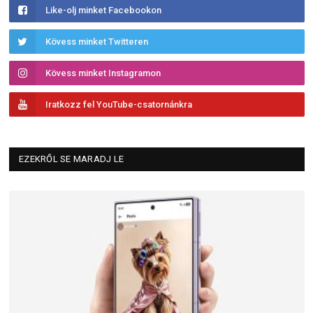
Like-olj minket Facebookon
Kövess minket Twitteren
Kövess minket Instagramon
Iratkozz fel YouTube-csatornánkra
EZEKRŐL SE MARADJ LE