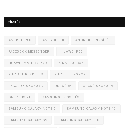
CÍMKÉK
ANDROID 9.0
ANDROID 10
ANDROID FRISSÍTÉS
FACEBOOK MESSENGER
HUAWEI P30
HUAWEI MATE 30 PRO
KÍNAI CUCCOK
KÍNÁBÓL RENDELÉS
KÍNAI TELEFONOK
LEGJOBB OKOSÓRA
OKOSÓRA
OLCSÓ OKOSÓRA
ONEPLUS 7T
SAMSUNG FRISSÍTÉS
SAMSUNG GALAXY NOTE 9
SAMSUNG GALAXY NOTE 10
SAMSUNG GALAXY S9
SAMSUNG GALAXY S10