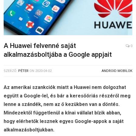
A Huawei felvenné saját
0
alkalmazásboltjába a Google appjait
SZERZŐ:
PÉTER
ON
2020-04-02
ANDROID MOBILOK
Az amerikai szankciók miatt a Huawei nem dolgozhat
együtt a Google-lel, és bár a keresőóriás részéről meg
lenne a szándék, nem az ő kezükben van a döntés.
Mindezektől függetlenül a kínai vállalat bízik abban,
hogy elérhetők lesznek egyes Google-appok a saját
alkalmazásboltjukban.