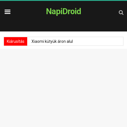
NapiDroid
Kiárusítás
Xiaomi kütyük áron alul