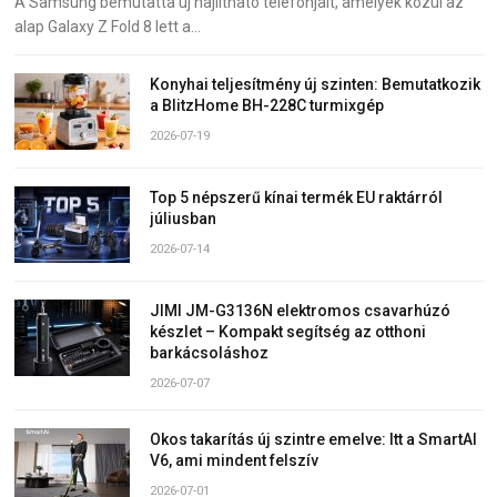
A Samsung bemutatta új hajlítható telefonjait, amelyek közül az
alap Galaxy Z Fold 8 lett a…
Konyhai teljesítmény új szinten: Bemutatkozik
a BlitzHome BH-228C turmixgép
2026-07-19
Top 5 népszerű kínai termék EU raktárról
júliusban
2026-07-14
JIMI JM-G3136N elektromos csavarhúzó
készlet – Kompakt segítség az otthoni
barkácsoláshoz
2026-07-07
Okos takarítás új szintre emelve: Itt a SmartAI
V6, ami mindent felszív
2026-07-01