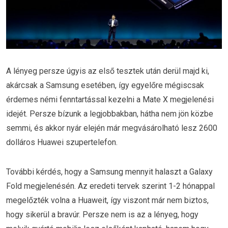
A lényeg persze úgyis az első tesztek után derül majd ki,
akárcsak a Samsung esetében, így egyelőre mégiscsak
érdemes némi fenntartással kezelni a Mate X megjelenési
idejét. Persze bízunk a legjobbakban, hátha nem jön közbe
semmi, és akkor nyár elején már megvásárolható lesz 2600
dolláros Huawei szupertelefon.
További kérdés, hogy a Samsung mennyit halaszt a Galaxy
Fold megjelenésén. Az eredeti tervek szerint 1-2 hónappal
megelőzték volna a Huaweit, így viszont már nem biztos,
hogy sikerül a bravúr. Persze nem is az a lényeg, hogy