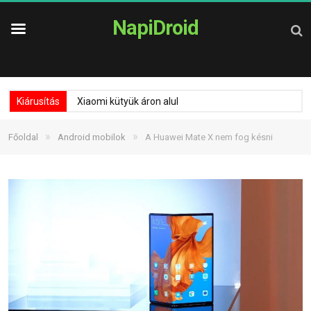
NapiDroid
Kiárusítás
Xiaomi kütyük áron alul
»
»
Főoldal
Android mobilok
A Huawei Mate X nem fog késni