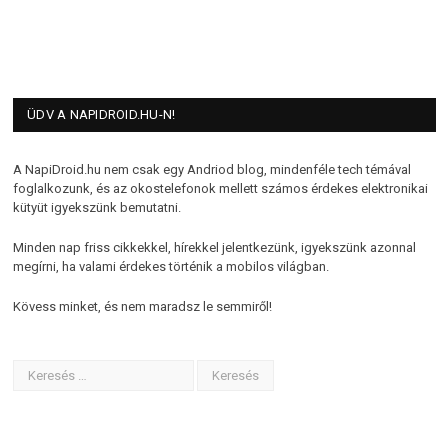
ÜDV A NAPIDROID.HU-N!
A NapiDroid.hu nem csak egy Andriod blog, mindenféle tech témával
foglalkozunk, és az okostelefonok mellett számos érdekes elektronikai
kütyüt igyekszünk bemutatni.
Minden nap friss cikkekkel, hírekkel jelentkezünk, igyekszünk azonnal
megírni, ha valami érdekes történik a mobilos világban.
Kövess minket, és nem maradsz le semmiről!