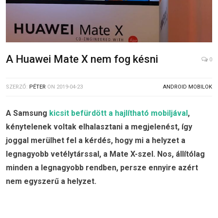
A Huawei Mate X nem fog késni
0
SZERZŐ:
PÉTER
ON
2019-04-23
ANDROID MOBILOK
A Samsung
kicsit befürdött a hajlítható mobiljával
,
kénytelenek voltak elhalasztani a megjelenést, így
joggal merülhet fel a kérdés, hogy mi a helyzet a
legnagyobb vetélytárssal, a Mate X-szel. Nos, állítólag
minden a legnagyobb rendben, persze ennyire azért
nem egyszerű a helyzet.