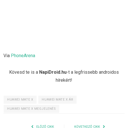
Via
PhoneArena
Kövesd te is a
NapiDroid.hu
-t a legfrissebb androidos
hírekért!
HUAWEI MATE X
HUAWEI MATE X ÁR
HUAWEI MATE X MEGJELENÉS
ELŐZŐ CIKK
KÖVETKEZŐ CIKK