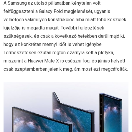
A Samsung az utolsó pillanatban kénytelen volt
felfüggeszteni a Galaxy Fold megjelenését, ugyanis
vélhetően valamilyen konstrukciós hiba miatt több készülék
kijelzője is megadta magát. További fejlesztések
szükségesek, és csak a következő hetekben derül majd ki,
hogy ez konkrétan mennyi időt is vehet igénybe.
Természetesen ezután rögtön szárnyra kelt a pletyka,
miszerint a Huawei Mate X is csúszni fog, és június helyett
csak szeptemberben jelenik meg, ám most ezt megcáfolták.