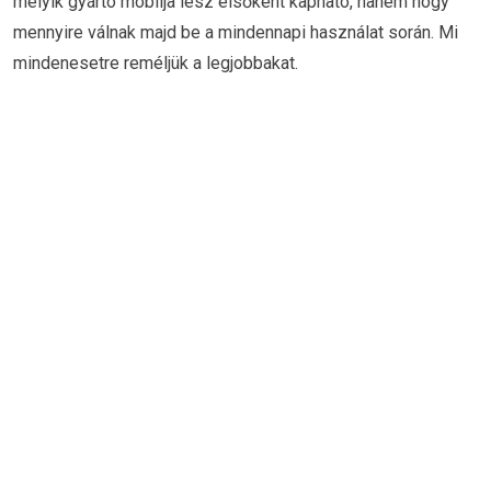
melyik gyártó mobilja lesz elsőként kapható, hanem hogy
mennyire válnak majd be a mindennapi használat során. Mi
mindenesetre reméljük a legjobbakat.