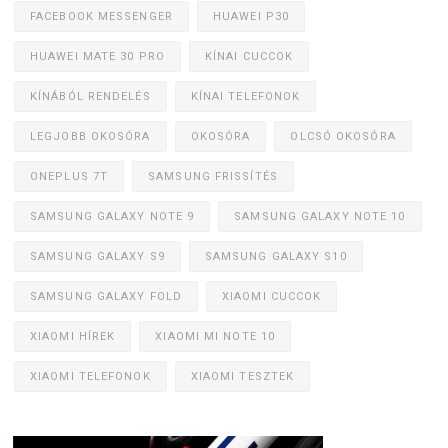
FACEBOOK MESSENGER
HUAWEI P30
HUAWEI MATE 30 PRO
KÍNAI CUCCOK
KÍNÁBÓL RENDELÉS
KÍNAI TELEFONOK
LEGJOBB OKOSÓRA
OKOSÓRA
OLCSÓ OKOSÓRA
ONEPLUS 7T
SAMSUNG FRISSÍTÉS
SAMSUNG GALAXY NOTE 9
SAMSUNG GALAXY NOTE 10
SAMSUNG GALAXY S9
SAMSUNG GALAXY S10
SAMSUNG GALAXY FOLD
XIAOMI CUCCOK
XIAOMI HÍREK
XIAOMI MI NOTE 10
XIAOMI TELEFONOK
XIAOMI TESZTEK