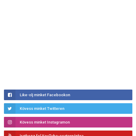
Like-olj minket Facebookon
Kövess minket Twitteren
Kövess minket Instagramon
Iratkozz fel YouTube-csatornánkra