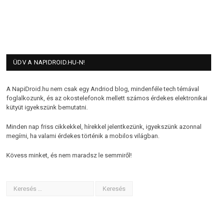
ÜDV A NAPIDROID.HU-N!
A NapiDroid.hu nem csak egy Andriod blog, mindenféle tech témával
foglalkozunk, és az okostelefonok mellett számos érdekes elektronikai
kütyüt igyekszünk bemutatni.
Minden nap friss cikkekkel, hírekkel jelentkezünk, igyekszünk azonnal
megírni, ha valami érdekes történik a mobilos világban.
Kövess minket, és nem maradsz le semmiről!