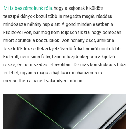
Mi is beszámoltunk róla
, hogy a sajtónak kiküldött
tesztpéldányok közül több is megadta magát, ráadásul
mindössze néhány nap alatt. A gond minden esetben a
kijelzővel volt, bár még nem teljesen tiszta, hogy pontosan
miért sérültek a készülékek. Volt néhány eset, amikor a
tesztelők leszedték a kijelzővédő fóliát, amiről mint utóbb
kiderült, nem sima fólia, hanem tulajdonképpen a kijelző
része, és nem szabad eltávolítani. De más konstrukciós hiba
is lehet, ugyanis maga a hajlítási mechanizmus is
megsértheti a panelt valamilyen módon.