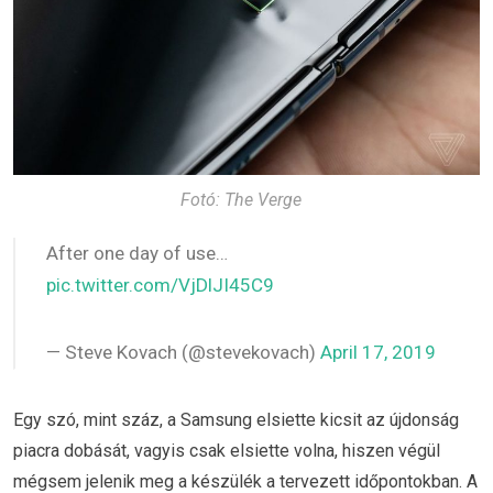
Fotó: The Verge
After one day of use…
pic.twitter.com/VjDlJI45C9
— Steve Kovach (@stevekovach)
April 17, 2019
Egy szó, mint száz, a Samsung elsiette kicsit az újdonság
piacra dobását, vagyis csak elsiette volna, hiszen végül
mégsem jelenik meg a készülék a tervezett időpontokban. A