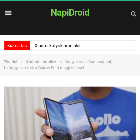
NapiDroid
Kiárusítás
Xiaomi kütyük áron alul
»
»
Főoldal
Android mobilok
Nagy a baj a Samsungnál,
felfüggesztették a Galaxy Fold megjelenését