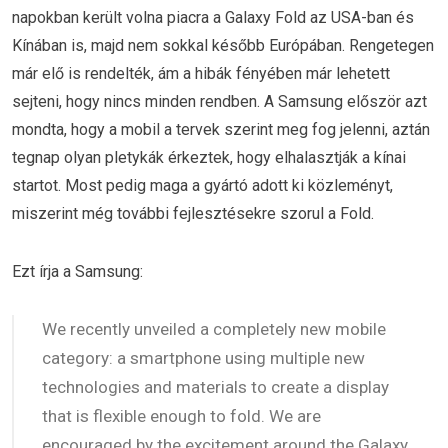
napokban került volna piacra a Galaxy Fold az USA-ban és
Kínában is, majd nem sokkal később Európában. Rengetegen
már elő is rendelték, ám a hibák fényében már lehetett
sejteni, hogy nincs minden rendben. A Samsung először azt
mondta, hogy a mobil a tervek szerint meg fog jelenni, aztán
tegnap olyan pletykák érkeztek, hogy elhalasztják a kínai
startot. Most pedig maga a gyártó adott ki közleményt,
miszerint még további fejlesztésekre szorul a Fold.
Ezt írja a Samsung:
We recently unveiled a completely new mobile
category: a smartphone using multiple new
technologies and materials to create a display
that is flexible enough to fold. We are
encouraged by the excitement around the Galaxy