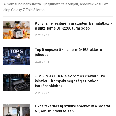
A Samsung bemutatta új hajlítható telefonjait, amelyek közül az
alap Galaxy Z Fold 8 lett a…
Konyhai teljesítmény új szinten: Bemutatkozik
a BlitzHome BH-228C turmixgép
2026-07-19
Top 5 népszerű kínai termék EU raktárról
júliusban
2026-07-14
JIMI JM-G3136N elektromos csavarhúzó
készlet – Kompakt segítség az otthoni
barkácsoláshoz
2026-07-07
Okos takarítás új szintre emelve: Itt a SmartAI
V6, ami mindent felszív