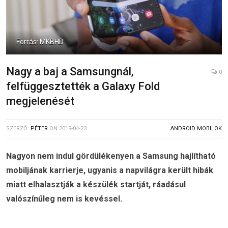
Forrás: MKBHD
Nagy a baj a Samsungnál,
0
felfüggesztették a Galaxy Fold
megjelenését
SZERZŐ:
PÉTER
ON
2019-04-23
ANDROID MOBILOK
Nagyon nem indul gördülékenyen a Samsung hajlítható
mobiljának karrierje, ugyanis a napvilágra került hibák
miatt elhalasztják a készülék startját, ráadásul
valószínűleg nem is kevéssel.