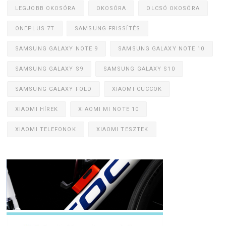
LEGJOBB OKOSÓRA
OKOSÓRA
OLCSÓ OKOSÓRA
ONEPLUS 7T
SAMSUNG FRISSÍTÉS
SAMSUNG GALAXY NOTE 9
SAMSUNG GALAXY NOTE 10
SAMSUNG GALAXY S9
SAMSUNG GALAXY S10
SAMSUNG GALAXY FOLD
XIAOMI CUCCOK
XIAOMI HÍREK
XIAOMI MI NOTE 10
XIAOMI TELEFONOK
XIAOMI TESZTEK