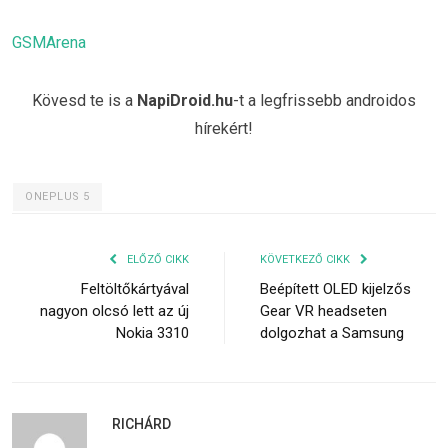
GSMArena
Kövesd te is a
NapiDroid.hu
-t a legfrissebb androidos
hírekért!
ONEPLUS 5
ELŐZŐ CIKK
KÖVETKEZŐ CIKK
Feltöltőkártyával
Beépített OLED kijelzős
nagyon olcsó lett az új
Gear VR headseten
Nokia 3310
dolgozhat a Samsung
RICHÁRD