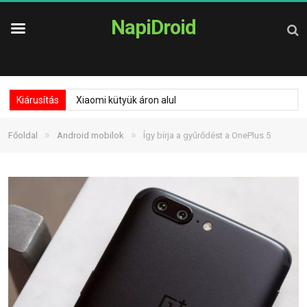
NapiDroid
Kiárusítás
Xiaomi kütyük áron alul
»
»
Főoldal
Android mobilok
Így bírja a gyűrődést a OnePlus 5