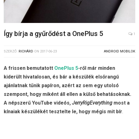
Így bírja a gyűrődést a OnePlus 5
1
SZERZŐ:
RICHÁRD
ON
2017-06-23
ANDROID MOBILOK
A frissen bemutatott
OnePlus 5
-ről már minden
kiderült hivatalosan, és bár a készülék elsőrangú
ajánlatnak tűnik papíron, azért az sem egy utolsó
szempont, hogy miként áll ellen a külső behatásoknak.
A népszerű YouTube videós,
JerryRigEverything
most a
kínaiak készülékét tesztelte le, hogy mégis mit bír
.