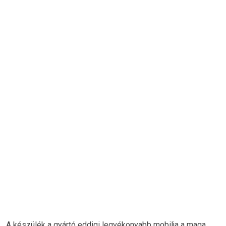
A készülék a gyártó eddigi legvékonyabb mobilja a maga