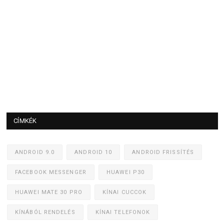
CÍMKÉK
ANDROID 9.0
ANDROID 10
ANDROID FRISSÍTÉS
FACEBOOK MESSENGER
HUAWEI P30
HUAWEI MATE 30 PRO
KÍNAI CUCCOK
KÍNÁBÓL RENDELÉS
KÍNAI TELEFONOK