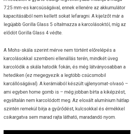
7.25 mm-es karcsúságával, ennek ellenére az akkumulátor
kapacitásából nem kellett sokat lefaragni. A kijelzőt már a
legújabb Gorilla Glass 5 oltalmazza a karcolásoktól, míg az
elődöt Gorilla Glass 4 védte.
A Mohs-skála szerint mérve nem történt előrelépés a
karcolásokkal szembeni ellenállás terén, mindkét üveg
karcolódik a skála hatodik fokán, és még látványosabban a
hetediken (ez megegyezik a legtöbb csúcsmobil
karcállóságával). A kerámiából készült ujjlenyomat-olvasó –
ami egyben home gomb is – még jobban bírta a kiképzést,
egyáltalán nem karcolódott meg. Az eloxált alumínium hátlap
szintén remekül bírja a gyűrődést, kulcsokkal és érmékkel
csikargatva sem marad rajta látható, maradandó nyom.