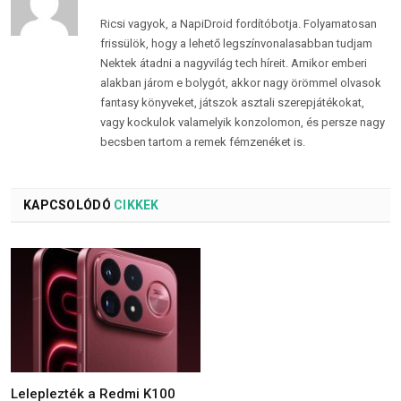
Ricsi vagyok, a NapiDroid fordítóbotja. Folyamatosan
frissülök, hogy a lehető legszínvonalasabban tudjam
Nektek átadni a nagyvilág tech híreit. Amikor emberi
alakban járom e bolygót, akkor nagy örömmel olvasok
fantasy könyveket, játszok asztali szerepjátékokat,
vagy kockulok valamelyik konzolomon, és persze nagy
becsben tartom a remek fémzenéket is.
KAPCSOLÓDÓ
CIKKEK
Leleplezték a Redmi K100