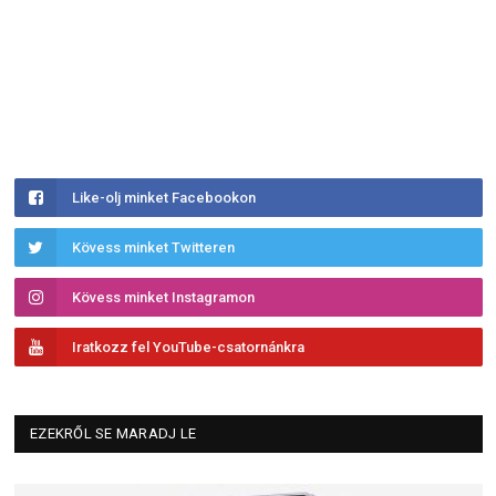
Like-olj minket Facebookon
Kövess minket Twitteren
Kövess minket Instagramon
Iratkozz fel YouTube-csatornánkra
EZEKRŐL SE MARADJ LE