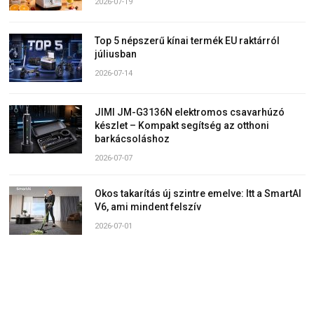
2026-07-19
Top 5 népszerű kínai termék EU raktárról
júliusban
2026-07-14
JIMI JM-G3136N elektromos csavarhúzó
készlet – Kompakt segítség az otthoni
barkácsoláshoz
2026-07-07
Okos takarítás új szintre emelve: Itt a SmartAI
V6, ami mindent felszív
2026-07-01