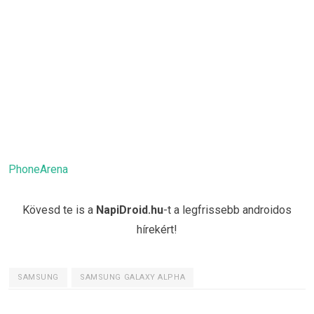
PhoneArena
Kövesd te is a
NapiDroid.hu
-t a legfrissebb androidos
hírekért!
SAMSUNG
SAMSUNG GALAXY ALPHA