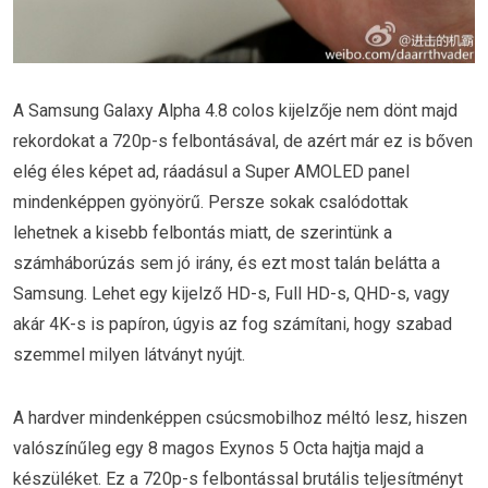
A Samsung Galaxy Alpha 4.8 colos kijelzője nem dönt majd
rekordokat a 720p-s felbontásával, de azért már ez is bőven
elég éles képet ad, ráadásul a Super AMOLED panel
mindenképpen gyönyörű. Persze sokak csalódottak
lehetnek a kisebb felbontás miatt, de szerintünk a
számháborúzás sem jó irány, és ezt most talán belátta a
Samsung. Lehet egy kijelző HD-s, Full HD-s, QHD-s, vagy
akár 4K-s is papíron, úgyis az fog számítani, hogy szabad
szemmel milyen látványt nyújt.
A hardver mindenképpen csúcsmobilhoz méltó lesz, hiszen
valószínűleg egy 8 magos Exynos 5 Octa hajtja majd a
készüléket. Ez a 720p-s felbontással brutális teljesítményt