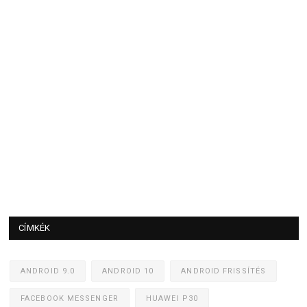
CÍMKÉK
ANDROID 9.0
ANDROID 10
ANDROID FRISSÍTÉS
FACEBOOK MESSENGER
HUAWEI P30