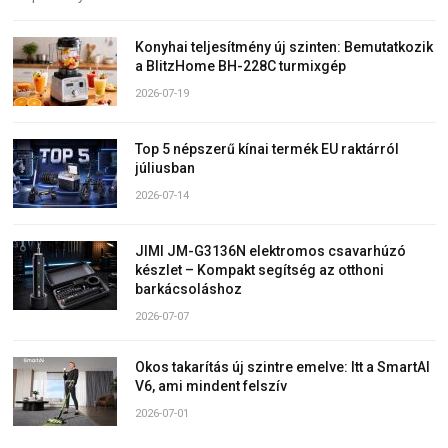
Konyhai teljesítmény új szinten: Bemutatkozik
a BlitzHome BH-228C turmixgép
2026-07-19
Top 5 népszerű kínai termék EU raktárról
júliusban
2026-07-14
JIMI JM-G3136N elektromos csavarhúzó
készlet – Kompakt segítség az otthoni
barkácsoláshoz
2026-07-07
Okos takarítás új szintre emelve: Itt a SmartAI
V6, ami mindent felszív
2026-07-01