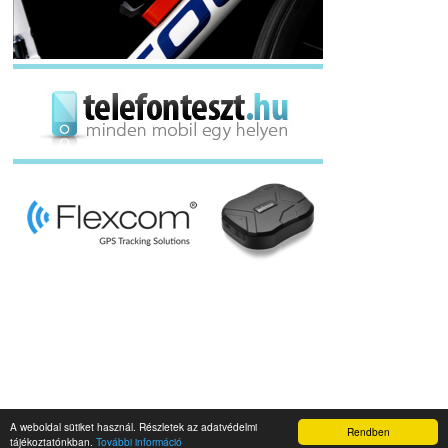
A weboldal sütiket használ. Részletek az adatvédelmi
Rendben
Napidroid.hu 2019
tájékoztatónkban.
További információ