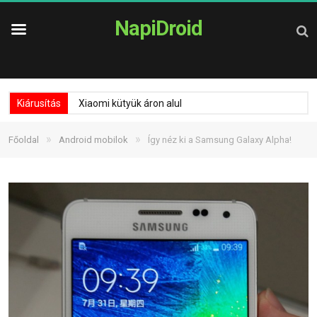
NapiDroid
Kiárusítás
Xiaomi kütyük áron alul
»
»
Főoldal
Android mobilok
Így néz ki a Samsung Galaxy Alpha!