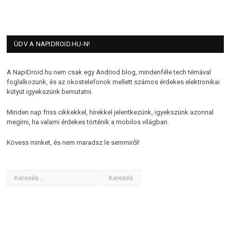
ÜDV A NAPIDROID.HU-N!
A NapiDroid.hu nem csak egy Andriod blog, mindenféle tech témával
foglalkozunk, és az okostelefonok mellett számos érdekes elektronikai
kütyüt igyekszünk bemutatni.
Minden nap friss cikkekkel, hírekkel jelentkezünk, igyekszünk azonnal
megírni, ha valami érdekes történik a mobilos világban.
Kövess minket, és nem maradsz le semmiről!