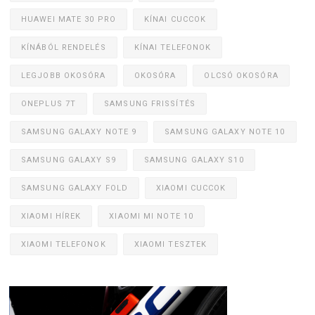
HUAWEI MATE 30 PRO
KÍNAI CUCCOK
KÍNÁBÓL RENDELÉS
KÍNAI TELEFONOK
LEGJOBB OKOSÓRA
OKOSÓRA
OLCSÓ OKOSÓRA
ONEPLUS 7T
SAMSUNG FRISSÍTÉS
SAMSUNG GALAXY NOTE 9
SAMSUNG GALAXY NOTE 10
SAMSUNG GALAXY S9
SAMSUNG GALAXY S10
SAMSUNG GALAXY FOLD
XIAOMI CUCCOK
XIAOMI HÍREK
XIAOMI MI NOTE 10
XIAOMI TELEFONOK
XIAOMI TESZTEK