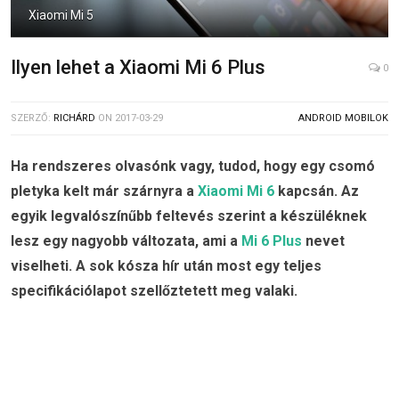
Xiaomi Mi 5
Ilyen lehet a Xiaomi Mi 6 Plus
0
SZERZŐ:
RICHÁRD
ON
2017-03-29
ANDROID MOBILOK
Ha rendszeres olvasónk vagy, tudod, hogy egy csomó
pletyka kelt már szárnyra a
Xiaomi Mi 6
kapcsán. Az
egyik legvalószínűbb feltevés szerint a készüléknek
lesz egy nagyobb változata, ami a
Mi 6 Plus
nevet
viselheti. A sok kósza hír után most egy teljes
specifikációlapot szellőztetett meg valaki.