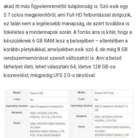
akad itt más figyelemreméltó tulajdonság is. Szó esik egy
5.7 colos megjelenítőről, ami Full HD felbontással dolgozik,
ez talán nem a legélesebb manapság, de azért továbbra is
tökéletes a mindennapok során. A forrás arra is kitér, hogy a
készüléknek 6 GB RAM lesz a belsejében – ellentétben a
korábbi pletykákkal, amelyekben esik szó 4, de még 8 GB
rendszermemóriával szerelt változatról is. Ami a belső
tárhelyet illeti, lehet választani 64, illetve 128 GB-os
kiszerelést, mégpedig UFS 2.0-s tárolóval.