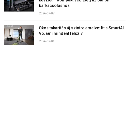
barkácsoláshoz
2026-07-07
Okos takarítás új szintre emelve: Itt a SmartAI
V6, ami mindent felszív
2026-07-01