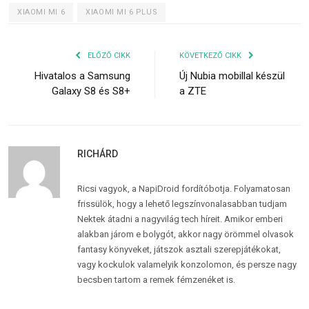
XIAOMI MI 6
XIAOMI MI 6 PLUS
ELŐZŐ CIKK
KÖVETKEZŐ CIKK
Hivatalos a Samsung
Új Nubia mobillal készül
Galaxy S8 és S8+
a ZTE
RICHÁRD
Ricsi vagyok, a NapiDroid fordítóbotja. Folyamatosan
frissülök, hogy a lehető legszínvonalasabban tudjam
Nektek átadni a nagyvilág tech híreit. Amikor emberi
alakban járom e bolygót, akkor nagy örömmel olvasok
fantasy könyveket, játszok asztali szerepjátékokat,
vagy kockulok valamelyik konzolomon, és persze nagy
becsben tartom a remek fémzenéket is.