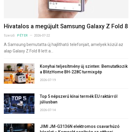
Hivatalos a megújult Samsung Galaxy Z Fold 8
Szerző:
PÉTER
2026-07-22
A Samsung bemutatta új hajlítható telefonjait, amelyek közül az
alap Galaxy Z Fold 8 lett a…
Konyhai teljesítmény új szinten: Bemutatkozik
a BlitzHome BH-228C turmixgép
2026-07-19
Top 5 népszerű kínai termék EU raktárról
júliusban
2026-07-14
JIMI JM-G3136N elektromos csavarhúzó
készlet – Kompakt segítség az otthoni