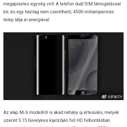
megapixeles egység virít. A telefon duál SIM támogatással
bír, és egy házilag nem cserélhető, 4500 milliamperórás
telep látja el energiával.
Az alap Mi 6 modellről is akad néhány új értesülés, melyek
szerint 5.15 hüvelykes kijelzőjén full HD felbontásban