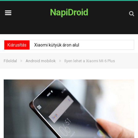
NapiDroid
Kiárusítás
Xiaomi kütyük áron alul
»
»
Főoldal
Android mobilok
Ilyen lehet a Xiaomi Mi 6 Plus