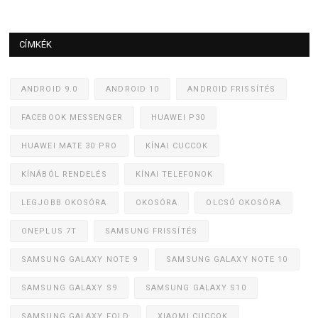
CÍMKÉK
ANDROID 9.0
ANDROID 10
ANDROID FRISSÍTÉS
FACEBOOK MESSENGER
HUAWEI P30
HUAWEI MATE 30 PRO
KÍNAI CUCCOK
KÍNÁBÓL RENDELÉS
KÍNAI TELEFONOK
LEGJOBB OKOSÓRA
OKOSÓRA
OLCSÓ OKOSÓRA
ONEPLUS 7T
SAMSUNG FRISSÍTÉS
SAMSUNG GALAXY NOTE 9
SAMSUNG GALAXY NOTE 10
SAMSUNG GALAXY S9
SAMSUNG GALAXY S10
SAMSUNG GALAXY FOLD
XIAOMI CUCCOK