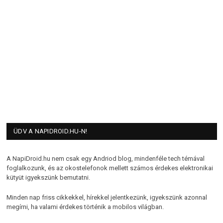
ÜDV A NAPIDROID.HU-N!
A NapiDroid.hu nem csak egy Andriod blog, mindenféle tech témával
foglalkozunk, és az okostelefonok mellett számos érdekes elektronikai
kütyüt igyekszünk bemutatni.
Minden nap friss cikkekkel, hírekkel jelentkezünk, igyekszünk azonnal
megírni, ha valami érdekes történik a mobilos világban.