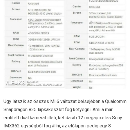
Úgy látszik az összes Mi 6 változat belsejében a Qualcomm
Snapdragon 835 lapkakészlet fog ketyegni. Ami a már
említett duál kamerát illeti, két darab 12 megapixeles Sony
IMX362 egységből fog állni, az előlapon pedig egy 8