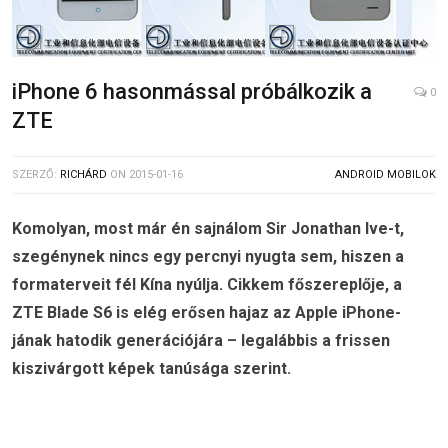
iPhone 6 hasonmással próbálkozik a
0
ZTE
SZERZŐ:
RICHÁRD
ON
2015-01-16
ANDROID MOBILOK
Komolyan, most már én sajnálom Sir Jonathan Ive-t,
szegénynek nincs egy percnyi nyugta sem, hiszen a
formaterveit fél Kína nyúlja. Cikkem főszereplője, a
ZTE Blade S6 is elég erősen hajaz az Apple iPhone-
jának hatodik generációjára – legalábbis a frissen
kiszivárgott képek tanúsága szerint.