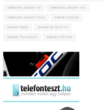
SAMSUNG GALAXY S9
SAMSUNG GALAXY S10
SAMSUNG GALAXY FOLD
XIAOMI CUCCOK
XIAOMI HÍREK
XIAOMI MI NOTE 10
XIAOMI TELEFONOK
XIAOMI TESZTEK