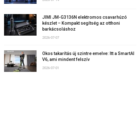
JIMI JM-G3136N elektromos csavarhúzó
készlet – Kompakt segítség az otthoni
barkácsoláshoz
2026-07-07
Okos takarítás új szintre emelve: Itt a SmartAI
V6, ami mindent felszív
2026-07-01