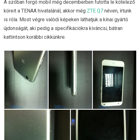
A szóban forgó mobil még decemberben futotta le kötelező
köreit a TENAA hivatalánál, akkor még
ZTE Q7
néven, írtunk
is róla. Most végre valódi képeken láthatjuk a kínai gyártó
újdonságát, aki pedig a specifikációkra kíváncsi, bátran
kattintson korábbi cikkünkre.