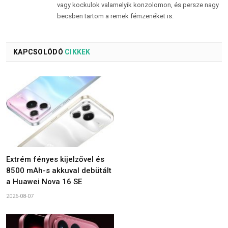
vagy kockulok valamelyik konzolomon, és persze nagy
becsben tartom a remek fémzenéket is.
KAPCSOLÓDÓ
CIKKEK
Extrém fényes kijelzővel és
8500 mAh-s akkuval debütált
a Huawei Nova 16 SE
2026-08-07