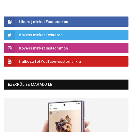
Like-olj minket Facebookon
Kövess minket Twitteren
Kövess minket Instagramon
Iratkozz fel YouTube-csatornánkra
EZEKRŐL SE MARADJ LE