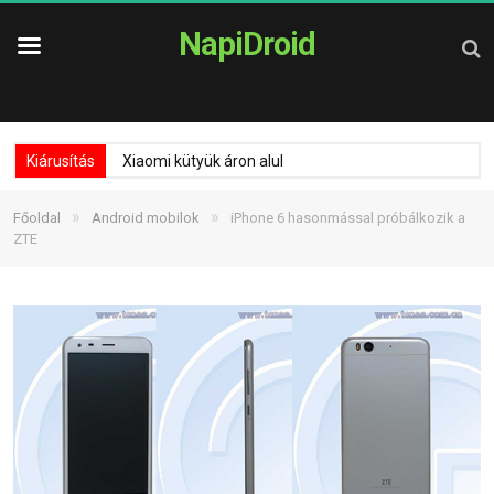
NapiDroid
Kiárusítás
Xiaomi kütyük áron alul
»
»
Főoldal
Android mobilok
iPhone 6 hasonmással próbálkozik a
ZTE