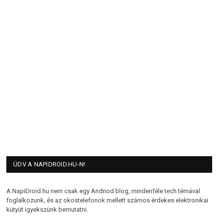
ÜDV A NAPIDROID.HU-N!
A NapiDroid.hu nem csak egy Andriod blog, mindenféle tech témával
foglalkozunk, és az okostelefonok mellett számos érdekes elektronikai
kütyüt igyekszünk bemutatni.