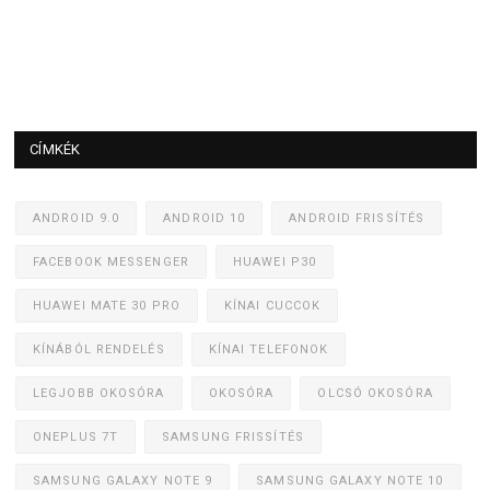
CÍMKÉK
ANDROID 9.0
ANDROID 10
ANDROID FRISSÍTÉS
FACEBOOK MESSENGER
HUAWEI P30
HUAWEI MATE 30 PRO
KÍNAI CUCCOK
KÍNÁBÓL RENDELÉS
KÍNAI TELEFONOK
LEGJOBB OKOSÓRA
OKOSÓRA
OLCSÓ OKOSÓRA
ONEPLUS 7T
SAMSUNG FRISSÍTÉS
SAMSUNG GALAXY NOTE 9
SAMSUNG GALAXY NOTE 10