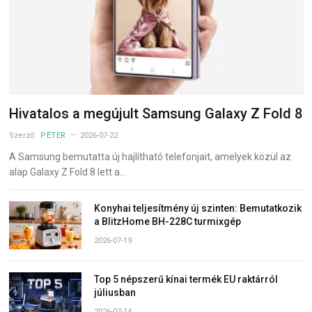
Hivatalos a megújult Samsung Galaxy Z Fold 8
Szerző:
PÉTER
2026-07-22
A Samsung bemutatta új hajlítható telefonjait, amelyek közül az
alap Galaxy Z Fold 8 lett a…
Konyhai teljesítmény új szinten: Bemutatkozik
a BlitzHome BH-228C turmixgép
2026-07-19
Top 5 népszerű kínai termék EU raktárról
júliusban
2026-07-14