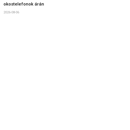
okostelefonok árán
2026-08-06