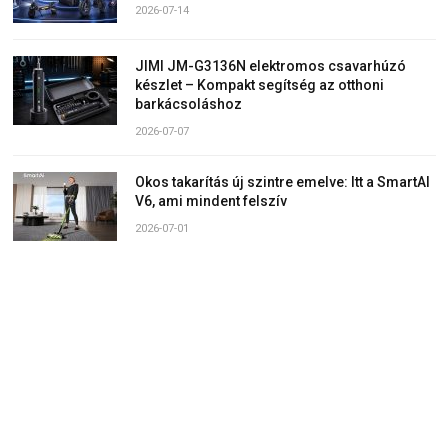
2026-07-14
JIMI JM-G3136N elektromos csavarhúzó
készlet – Kompakt segítség az otthoni
barkácsoláshoz
2026-07-07
Okos takarítás új szintre emelve: Itt a SmartAI
V6, ami mindent felszív
2026-07-01