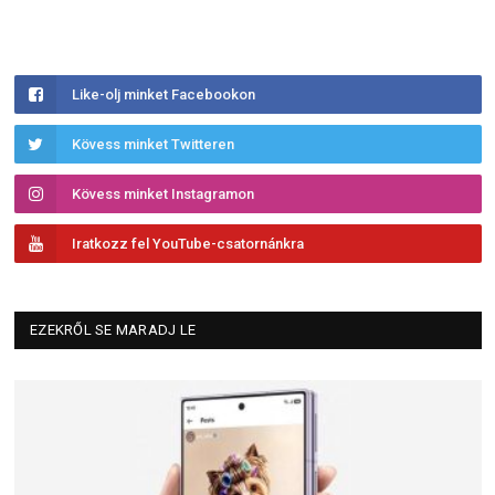
Like-olj minket Facebookon
Kövess minket Twitteren
Kövess minket Instagramon
Iratkozz fel YouTube-csatornánkra
EZEKRŐL SE MARADJ LE