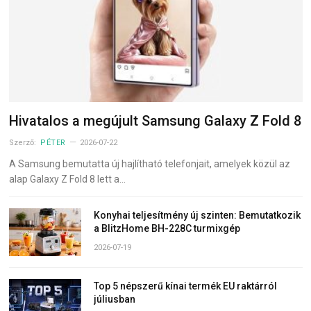
Hivatalos a megújult Samsung Galaxy Z Fold 8
Szerző:
PÉTER
2026-07-22
A Samsung bemutatta új hajlítható telefonjait, amelyek közül az
alap Galaxy Z Fold 8 lett a…
Konyhai teljesítmény új szinten: Bemutatkozik
a BlitzHome BH-228C turmixgép
2026-07-19
Top 5 népszerű kínai termék EU raktárról
júliusban