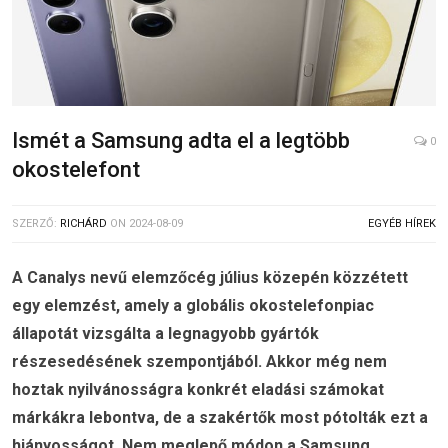
Ismét a Samsung adta el a legtöbb
0
okostelefont
SZERZŐ:
RICHÁRD
ON
2024-08-09
EGYÉB HÍREK
A Canalys nevű elemzőcég július közepén közzétett
egy elemzést, amely a globális okostelefonpiac
állapotát vizsgálta a legnagyobb gyártók
részesedésének szempontjából. Akkor még nem
hoztak nyilvánosságra konkrét eladási számokat
márkákra lebontva, de a szakértők most pótolták ezt a
hiányosságot. Nem meglepő módon a Samsung