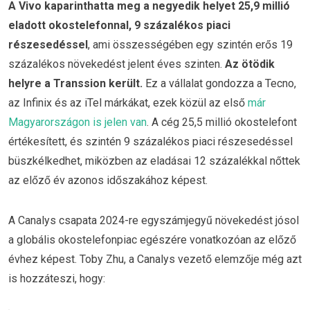
A Vivo kaparinthatta meg a negyedik helyet 25,9 millió
eladott okostelefonnal, 9 százalékos piaci
részesedéssel
, ami összességében egy szintén erős 19
százalékos növekedést jelent éves szinten.
Az ötödik
helyre a Transsion került.
Ez a vállalat gondozza a Tecno,
az Infinix és az iTel márkákat, ezek közül az első
már
Magyarországon is jelen van
. A cég 25,5 millió okostelefont
értékesített, és szintén 9 százalékos piaci részesedéssel
büszkélkedhet, miközben az eladásai 12 százalékkal nőttek
az előző év azonos időszakához képest.
A Canalys csapata 2024-re egyszámjegyű növekedést jósol
a globális okostelefonpiac egészére vonatkozóan az előző
évhez képest. Toby Zhu, a Canalys vezető elemzője még azt
is hozzáteszi, hogy: