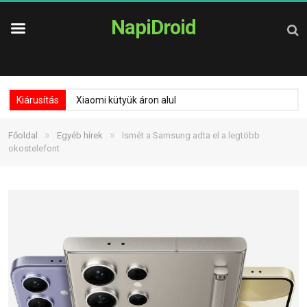
NapiDroid
Kiárusítás
Xiaomi kütyük áron alul
»
»
Főoldal
Egyéb hírek
Ismét a Samsung adta el a legtöbb
okostelefont