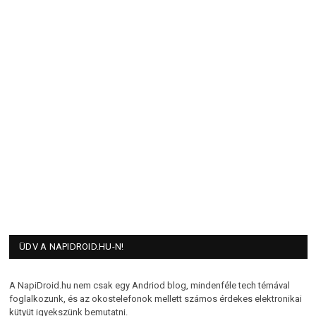
ÜDV A NAPIDROID.HU-N!
A NapiDroid.hu nem csak egy Andriod blog, mindenféle tech témával
foglalkozunk, és az okostelefonok mellett számos érdekes elektronikai
kütyüt igyekszünk bemutatni.