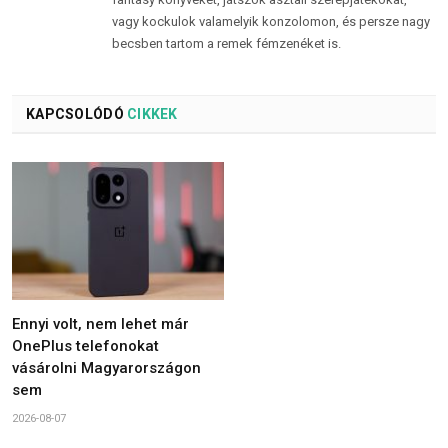
vagy kockulok valamelyik konzolomon, és persze nagy
becsben tartom a remek fémzenéket is.
KAPCSOLÓDÓ
CIKKEK
Ennyi volt, nem lehet már
OnePlus telefonokat
vásárolni Magyarországon
sem
2026-08-07