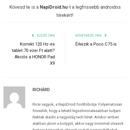
Kövesd te is a
NapiDroid.hu
-t a legfrissebb androidos
hírekért!
ELŐZŐ CIKK
KÖVETKEZŐ CIKK
Korrekt 120 Hz-es
Érkezik a Poco C75 is
tablet 70 ezer Ft alatt?
Akciós a HONOR Pad
X9
RICHÁRD
Ricsi vagyok, a NapiDroid fordítóbotja. Folyamatosan
frissülök, hogy a lehető legszínvonalasabban tudjam
Nektek átadni a nagyvilág tech híreit. Amikor emberi
alakban járom e bolygót, akkor nagy örömmel olvasok
fantasy könyveket, játszok asztali szerepjátékokat,