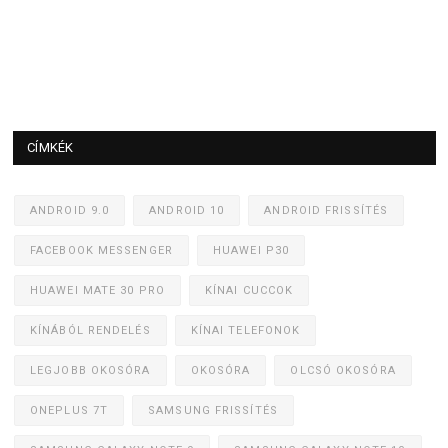
CÍMKÉK
ANDROID 9.0
ANDROID 10
ANDROID FRISSÍTÉS
FACEBOOK MESSENGER
HUAWEI P30
HUAWEI MATE 30 PRO
KÍNAI CUCCOK
KÍNÁBÓL RENDELÉS
KÍNAI TELEFONOK
LEGJOBB OKOSÓRA
OKOSÓRA
OLCSÓ OKOSÓRA
ONEPLUS 7T
SAMSUNG FRISSÍTÉS