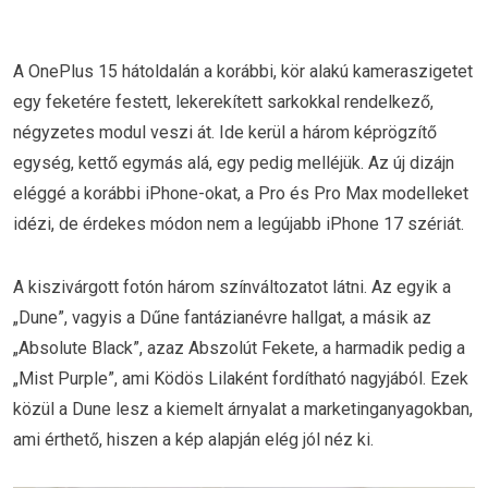
A OnePlus 15 hátoldalán a korábbi, kör alakú kameraszigetet
egy feketére festett, lekerekített sarkokkal rendelkező,
négyzetes modul veszi át. Ide kerül a három képrögzítő
egység, kettő egymás alá, egy pedig melléjük. Az új dizájn
eléggé a korábbi iPhone-okat, a Pro és Pro Max modelleket
idézi, de érdekes módon nem a legújabb iPhone 17 szériát.
A kiszivárgott fotón három színváltozatot látni. Az egyik a
„Dune”, vagyis a Dűne fantázianévre hallgat, a másik az
„Absolute Black”, azaz Abszolút Fekete, a harmadik pedig a
„Mist Purple”, ami Ködös Lilaként fordítható nagyjából. Ezek
közül a Dune lesz a kiemelt árnyalat a marketinganyagokban,
ami érthető, hiszen a kép alapján elég jól néz ki.