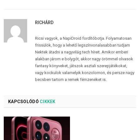
RICHÁRD
Ricsi vagyok, a NapiDroid fordítóbotja. Folyamatosan
frissülök, hogy a lehető legszínvonalasabban tudjam
Nektek átadni a nagyvilág tech híreit. Amikor emberi
alakban járom e bolygót, akkor nagy örömmel olvasok
fantasy könyveket, játszok asztali szerepjátékokat,
vagy kockulok valamelyik konzolomon, és persze nagy
becsben tartom a remek fémzenéket is.
KAPCSOLÓDÓ
CIKKEK