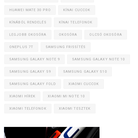
HUAWEI MATE 30 PRO
KÍNAI CUCCOK
KÍNÁBÓL RENDELÉS
KÍNAI TELEFONOK
LEGJOBB OKOSÓRA
OKOSÓRA
OLCSÓ OKOSÓRA
ONEPLUS 7T
SAMSUNG FRISSÍTÉS
SAMSUNG GALAXY NOTE 9
SAMSUNG GALAXY NOTE 10
SAMSUNG GALAXY S9
SAMSUNG GALAXY S10
SAMSUNG GALAXY FOLD
XIAOMI CUCCOK
XIAOMI HÍREK
XIAOMI MI NOTE 10
XIAOMI TELEFONOK
XIAOMI TESZTEK