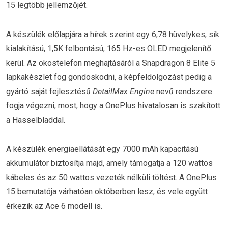
15 legtöbb jellemzőjét.
A készülék előlapjára a hírek szerint egy 6,78 hüvelykes, sík
kialakítású, 1,5K felbontású, 165 Hz-es OLED megjelenítő
kerül. Az okostelefon meghajtásáról a Snapdragon 8 Elite 5
lapkakészlet fog gondoskodni, a képfeldolgozást pedig a
gyártó saját fejlesztésű
DetailMax Engine
nevű rendszere
fogja végezni, most, hogy a OnePlus hivatalosan is szakított
a Hasselbladdal.
A készülék energiaellátását egy 7000 mAh kapacitású
akkumulátor biztosítja majd, amely támogatja a 120 wattos
kábeles és az 50 wattos vezeték nélküli töltést. A OnePlus
15 bemutatója várhatóan októberben lesz, és vele együtt
érkezik az Ace 6 modell is.