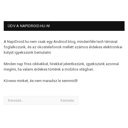
ÜDV A NAPIDROID.HU-N!
A NapiDroid.hu nem csak egy Andriod blog, mindenféle tech témával
foglalkozunk, és az okostelefonok mellett számos érdekes elektronikai
kütyüt igyekszünk bemutatni.
Minden nap friss cikkekkel, hírekkel jelentkezünk, igyekszünk azonnal
megírni, ha valami érdekes történik a mobilos világban.
Kövess minket, és nem maradsz le semmiről!