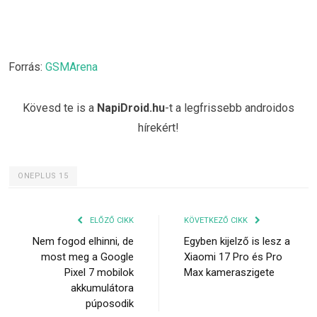
Forrás:
GSMArena
Kövesd te is a
NapiDroid.hu
-t a legfrissebb androidos
hírekért!
ONEPLUS 15
ELŐZŐ CIKK
KÖVETKEZŐ CIKK
Nem fogod elhinni, de
Egyben kijelző is lesz a
most meg a Google
Xiaomi 17 Pro és Pro
Pixel 7 mobilok
Max kameraszigete
akkumulátora
púposodik