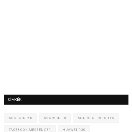
CÍMKÉK
ANDROID 9.0
ANDROID 10
ANDROID FRISSÍTÉS
FACEBOOK MESSENGER
HUAWEI P30