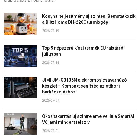
Konyhai teljesítmény új szinten: Bemutatkozik
a BlitzHome BH-228C turmixgép
2026-07-19
Top 5 népszerű kínai termék EU raktárról
júliusban
2026-07-14
JIMI JM-G3136N elektromos csavarhúzó
készlet – Kompakt segítség az otthoni
barkácsoláshoz
2026-07-07
Okos takarítás új szintre emelve: Itt a SmartAI
V6, ami mindent felszív
2026-07-01