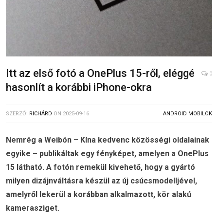
Itt az első fotó a OnePlus 15-ről, eléggé
0
hasonlít a korábbi iPhone-okra
SZERZŐ:
RICHÁRD
ON
2025-09-16
ANDROID MOBILOK
Nemrég a Weibón – Kína kedvenc közösségi oldalainak
egyike – publikáltak egy fényképet, amelyen a OnePlus
15 látható. A fotón remekül kivehető, hogy a gyártó
milyen dizájnváltásra készül az új csúcsmodelljével,
amelyről lekerül a korábban alkalmazott, kör alakú
kamerasziget.