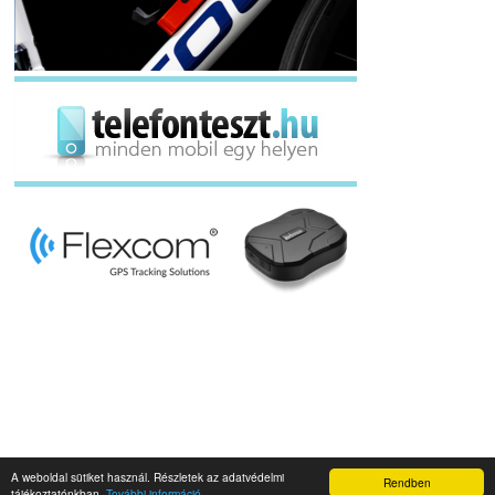
A weboldal sütiket használ. Részletek az adatvédelmi
Rendben
Napidroid.hu 2019
tájékoztatónkban.
További információ