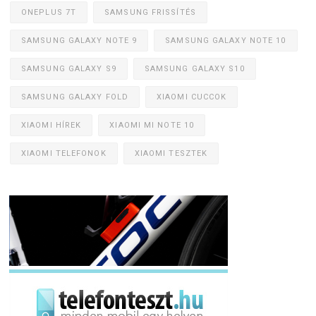
ONEPLUS 7T
SAMSUNG FRISSÍTÉS
SAMSUNG GALAXY NOTE 9
SAMSUNG GALAXY NOTE 10
SAMSUNG GALAXY S9
SAMSUNG GALAXY S10
SAMSUNG GALAXY FOLD
XIAOMI CUCCOK
XIAOMI HÍREK
XIAOMI MI NOTE 10
XIAOMI TELEFONOK
XIAOMI TESZTEK