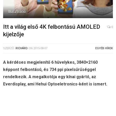
Illusztráció
Itt a világ első 4K felbontású AMOLED
0
kijelzője
SZERZŐ:
RICHÁRD
ON
2015-08-07
EGYÉB HÍREK
A kérdéses megjelenítő 6 hüvelykes, 3840×2160
képpont felbontású, és 734 ppi pixelsűrűséggel
rendelkezik. A megalkotója egy kínai gyártó, az
Everdisplay, ami Hehui Optoeletronics-ként is ismert.