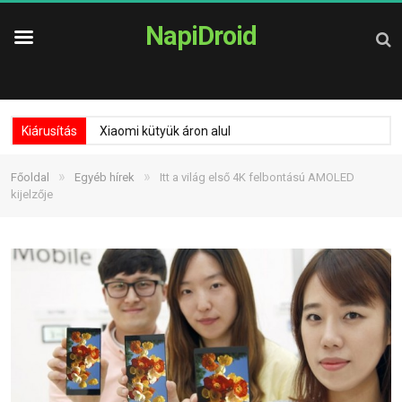
NapiDroid
Kiárusítás
Xiaomi kütyük áron alul
»
»
Főoldal
Egyéb hírek
Itt a világ első 4K felbontású AMOLED
kijelzője