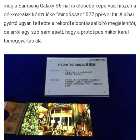
még a Samsung Galaxy S6-nál is élesebb képe van, hiszen a
dél-koreaiak készüléke “mindössze” 577 ppi-vel bír. A kínai
gyártó ugyan felfedte a rekordfelbontással bíró megjelenítőt,
de arról egy szó sem esett, hogy a prototípus mikor kerül
tömeggyártás alá.