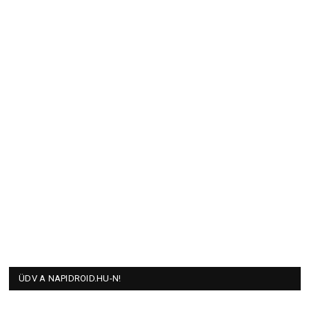
ÜDV A NAPIDROID.HU-N!