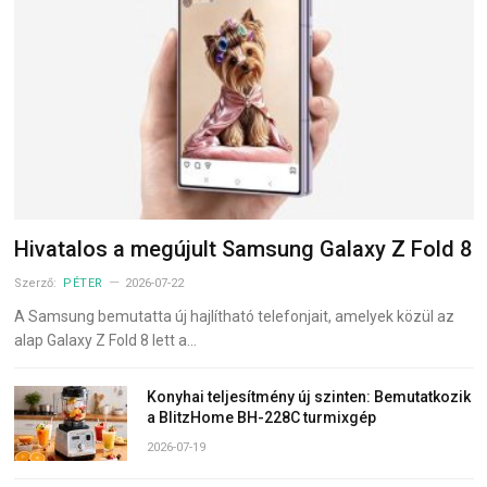
Hivatalos a megújult Samsung Galaxy Z Fold 8
Szerző:
PÉTER
2026-07-22
A Samsung bemutatta új hajlítható telefonjait, amelyek közül az
alap Galaxy Z Fold 8 lett a…
Konyhai teljesítmény új szinten: Bemutatkozik
a BlitzHome BH-228C turmixgép
2026-07-19