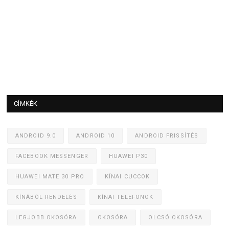
CÍMKÉK
ANDROID 9.0
ANDROID 10
ANDROID FRISSÍTÉS
FACEBOOK MESSENGER
HUAWEI P30
HUAWEI MATE 30 PRO
KÍNAI CUCCOK
KÍNÁBÓL RENDELÉS
KÍNAI TELEFONOK
LEGJOBB OKOSÓRA
OKOSÓRA
OLCSÓ OKOSÓRA