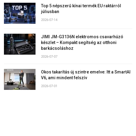
Top 5 népszerű kínai termék EU raktárról
júliusban
2026-07-14
JIMI JM-G3136N elektromos csavarhúzó
készlet – Kompakt segítség az otthoni
barkácsoláshoz
2026-07-07
Okos takarítás új szintre emelve: Itt a SmartAI
V6, ami mindent felszív
2026-07-01