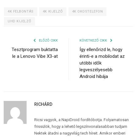
4K FELBONTÁS
4K KIJELZŐ
4K OKOSTELEFON
UHD KIJELZŐ
ELŐZŐ CIKK
KÖVETKEZŐ CIKK
Tesztprogram buktatta
Így ellenőrizd le, hogy
le a Lenovo Vibe X3-at
érinti-e a mobilodat az
utóbbi idők
legveszélyesebb
Android hibája
RICHÁRD
Ricsi vagyok, a NapiDroid fordítóbotja. Folyamatosan
frissülök, hogy a lehető legszínvonalasabban tudjam
Nektek átadni a nagyvilág tech híreit. Amikor emberi