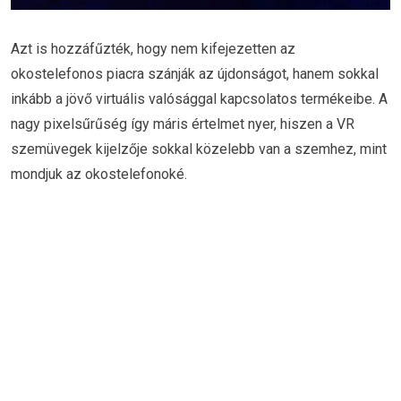
Azt is hozzáfűzték, hogy nem kifejezetten az
okostelefonos piacra szánják az újdonságot, hanem sokkal
inkább a jövő virtuális valósággal kapcsolatos termékeibe. A
nagy pixelsűrűség így máris értelmet nyer, hiszen a VR
szemüvegek kijelzője sokkal közelebb van a szemhez, mint
mondjuk az okostelefonoké.