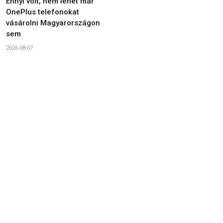
Ennyi volt, nem lehet már
OnePlus telefonokat
vásárolni Magyarországon
sem
2026-08-07