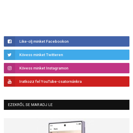
Like-olj minket Facebookon
Kövess minket Twitteren
Kövess minket Instagramon
Iratkozz fel YouTube-csatornánkra
EZEKRŐL SE MARADJ LE