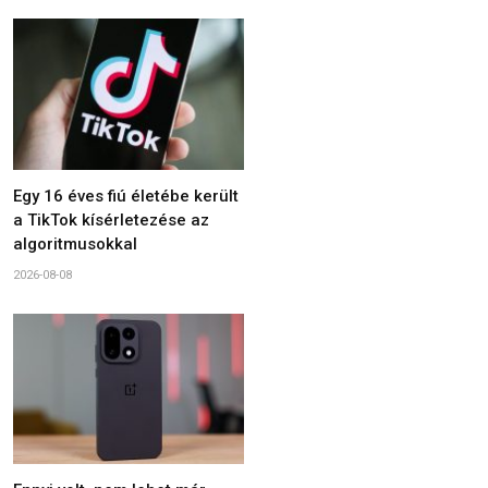
Egy 16 éves fiú életébe került
a TikTok kísérletezése az
algoritmusokkal
2026-08-08