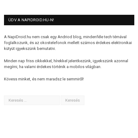
ÜDV A NAPIDROID.HU-N!
A NapiDroid.hu nem csak egy Andriod blog, mindenféle tech témával
foglalkozunk, és az okostelefonok mellett számos érdekes elektronikai
kütyüt igyekszünk bemutatni.
Minden nap friss cikkekkel, hírekkel jelentkezünk, igyekszünk azonnal
megírni, ha valami érdekes történik a mobilos világban.
Kövess minket, és nem maradsz le semmiről!