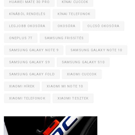
HUAWEI MATE 30 PRO
KÍNAI CUCCOK
KÍNÁBÓL RENDELÉS
KÍNAI TELEFONOK
LEGJOBB OKOSÓRA
OKOSÓRA
OLCSÓ OKOSÓRA
ONEPLUS 7T
SAMSUNG FRISSÍTÉS
SAMSUNG GALAXY NOTE 9
SAMSUNG GALAXY NOTE 10
SAMSUNG GALAXY S9
SAMSUNG GALAXY S10
SAMSUNG GALAXY FOLD
XIAOMI CUCCOK
XIAOMI HÍREK
XIAOMI MI NOTE 10
XIAOMI TELEFONOK
XIAOMI TESZTEK