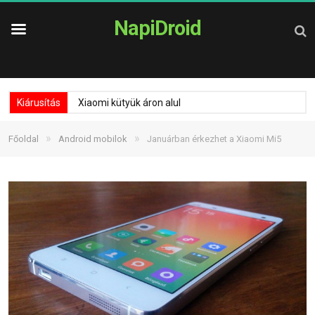
NapiDroid
Kiárusítás
Xiaomi kütyük áron alul
»
»
Főoldal
Android mobilok
Januárban érkezhet a Xiaomi Mi5