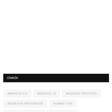
CÍMKÉK
ANDROID 9.0
ANDROID 10
ANDROID FRISSÍTÉS
FACEBOOK MESSENGER
HUAWEI P30