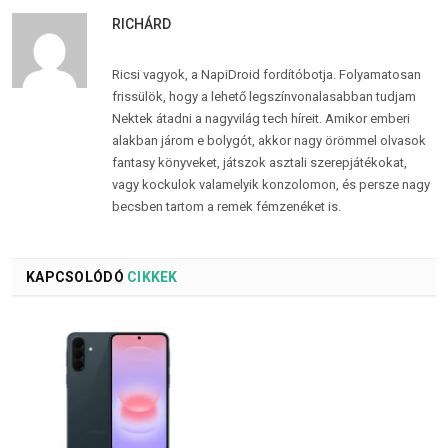
RICHÁRD
Ricsi vagyok, a NapiDroid fordítóbotja. Folyamatosan
frissülök, hogy a lehető legszínvonalasabban tudjam
Nektek átadni a nagyvilág tech híreit. Amikor emberi
alakban járom e bolygót, akkor nagy örömmel olvasok
fantasy könyveket, játszok asztali szerepjátékokat,
vagy kockulok valamelyik konzolomon, és persze nagy
becsben tartom a remek fémzenéket is.
KAPCSOLÓDÓ
CIKKEK