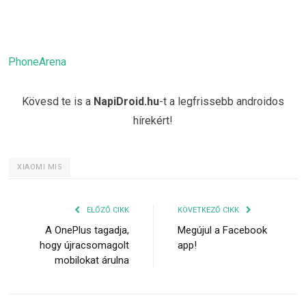
PhoneArena
Kövesd te is a
NapiDroid.hu
-t a legfrissebb androidos
hírekért!
XIAOMI MI5
ELŐZŐ CIKK
KÖVETKEZŐ CIKK
A OnePlus tagadja,
Megújul a Facebook
hogy újracsomagolt
app!
mobilokat árulna