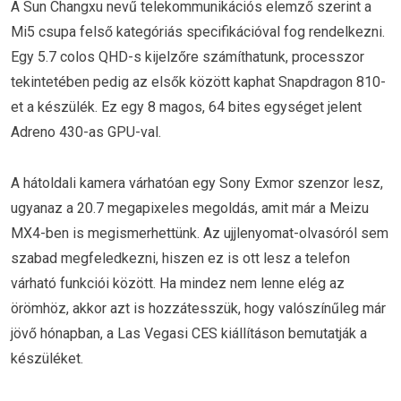
A Sun Changxu nevű telekommunikációs elemző szerint a
Mi5 csupa felső kategóriás specifikációval fog rendelkezni.
Egy 5.7 colos QHD-s kijelzőre számíthatunk, processzor
tekintetében pedig az elsők között kaphat Snapdragon 810-
et a készülék. Ez egy 8 magos, 64 bites egységet jelent
Adreno 430-as GPU-val.
A hátoldali kamera várhatóan egy Sony Exmor szenzor lesz,
ugyanaz a 20.7 megapixeles megoldás, amit már a Meizu
MX4-ben is megismerhettünk. Az ujjlenyomat-olvasóról sem
szabad megfeledkezni, hiszen ez is ott lesz a telefon
várható funkciói között. Ha mindez nem lenne elég az
örömhöz, akkor azt is hozzátesszük, hogy valószínűleg már
jövő hónapban, a Las Vegasi CES kiállításon bemutatják a
készüléket.