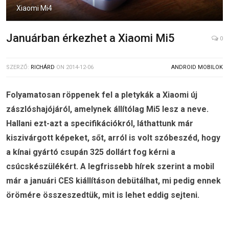
Xiaomi Mi4
Januárban érkezhet a Xiaomi Mi5
0
SZERZŐ:
RICHÁRD
ON
2014-12-06
ANDROID MOBILOK
Folyamatosan röppenek fel a pletykák a Xiaomi új
zászlóshajójáról, amelynek állítólag Mi5 lesz a neve.
Hallani ezt-azt a specifikációkról, láthattunk már
kiszivárgott képeket, sőt, arról is volt szóbeszéd, hogy
a kínai gyártó csupán 325 dollárt fog kérni a
csúcskészülékért. A legfrissebb hírek szerint a mobil
már a januári CES kiállításon debütálhat, mi pedig ennek
örömére összeszedtük, mit is lehet eddig sejteni.