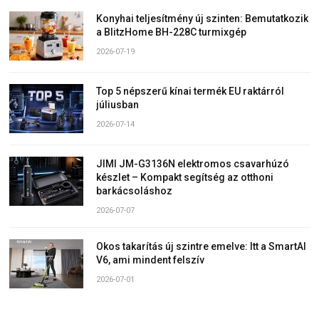
Konyhai teljesítmény új szinten: Bemutatkozik
a BlitzHome BH-228C turmixgép
2026-07-19
Top 5 népszerű kínai termék EU raktárról
júliusban
2026-07-14
JIMI JM-G3136N elektromos csavarhúzó
készlet – Kompakt segítség az otthoni
barkácsoláshoz
2026-07-07
Okos takarítás új szintre emelve: Itt a SmartAI
V6, ami mindent felszív
2026-07-01