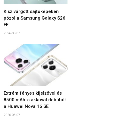
Kiszivárgott sajtóképeken
pózol a Samsung Galaxy S26
FE
2026-08-07
Extrém fényes kijelzővel és
8500 mAh-s akkuval debütált
a Huawei Nova 16 SE
2026-08-07