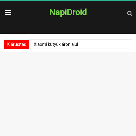
NapiDroid
Kiárusítás
Xiaomi kütyük áron alul