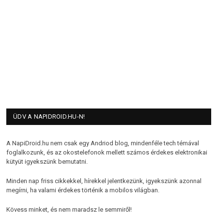
ÜDV A NAPIDROID.HU-N!
A NapiDroid.hu nem csak egy Andriod blog, mindenféle tech témával
foglalkozunk, és az okostelefonok mellett számos érdekes elektronikai
kütyüt igyekszünk bemutatni.
Minden nap friss cikkekkel, hírekkel jelentkezünk, igyekszünk azonnal
megírni, ha valami érdekes történik a mobilos világban.
Kövess minket, és nem maradsz le semmiről!