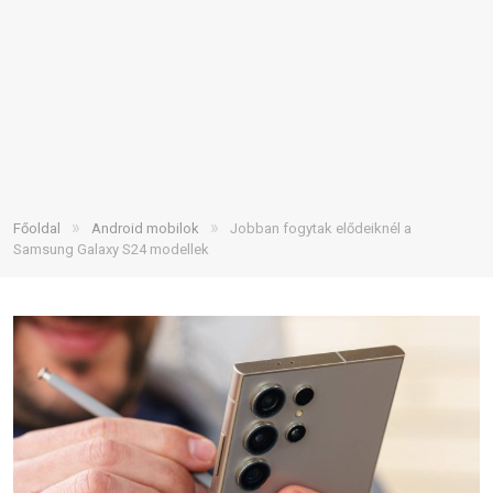
»
»
Főoldal
Android mobilok
Jobban fogytak elődeiknél a
Samsung Galaxy S24 modellek