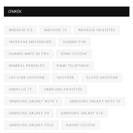
CÍMKÉK
ANDROID 9.0
ANDROID 10
ANDROID FRISSÍTÉS
FACEBOOK MESSENGER
HUAWEI P30
HUAWEI MATE 30 PRO
KÍNAI CUCCOK
KÍNÁBÓL RENDELÉS
KÍNAI TELEFONOK
LEGJOBB OKOSÓRA
OKOSÓRA
OLCSÓ OKOSÓRA
ONEPLUS 7T
SAMSUNG FRISSÍTÉS
SAMSUNG GALAXY NOTE 9
SAMSUNG GALAXY NOTE 10
SAMSUNG GALAXY S9
SAMSUNG GALAXY S10
SAMSUNG GALAXY FOLD
XIAOMI CUCCOK