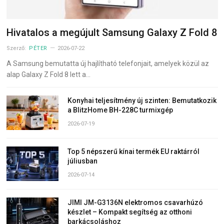
Hivatalos a megújult Samsung Galaxy Z Fold 8
Szerző:
PÉTER
2026-07-22
A Samsung bemutatta új hajlítható telefonjait, amelyek közül az
alap Galaxy Z Fold 8 lett a…
Konyhai teljesítmény új szinten: Bemutatkozik
a BlitzHome BH-228C turmixgép
2026-07-19
Top 5 népszerű kínai termék EU raktárról
júliusban
2026-07-14
JIMI JM-G3136N elektromos csavarhúzó
készlet – Kompakt segítség az otthoni
barkácsoláshoz