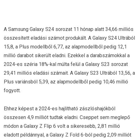
A Samsung Galaxy S24 sorozat 11 hónap alatt 34,66 milliós
összesített eladási számot produkált. A Galaxy S24 Ultrából
15,8, a Plus modellből 6,77, az alapmodellből pedig 12,1
millió darabot sikerült eladni. Ezekkel a darabszámokkal a
2024-es széria 18%-kal múlta felül a Galaxy S23 sorozat
29,41 milliós eladási számait. A Galaxy S23 Ultrából 13,56, a
Plus variánsból 5,39, az alapmodellből pedig 10,46 millió
fogyott.
Ehhez képest a 2024-es hajlítható zászlóshajókból
összesen 4,9 milliót tudtak eladni. Cseppet sem meglepő
módon a Galaxy Z Flip 6 volt a sikeresebb, 2,81 millió
eladott példánnyal, a Galaxy Z Fold 6-ból pedig 2,09 milliót