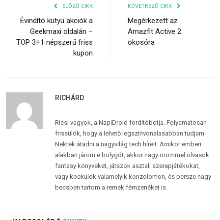
ELŐZŐ CIKK
KÖVETKEZŐ CIKK
Évindító kütyü akciók a
Megérkezett az
Geekmaxi oldalán –
Amazfit Active 2
TOP 3+1 népszerű friss
okosóra
kupon
RICHÁRD
Ricsi vagyok, a NapiDroid fordítóbotja. Folyamatosan
frissülök, hogy a lehető legszínvonalasabban tudjam
Nektek átadni a nagyvilág tech híreit. Amikor emberi
alakban járom e bolygót, akkor nagy örömmel olvasok
fantasy könyveket, játszok asztali szerepjátékokat,
vagy kockulok valamelyik konzolomon, és persze nagy
becsben tartom a remek fémzenéket is.