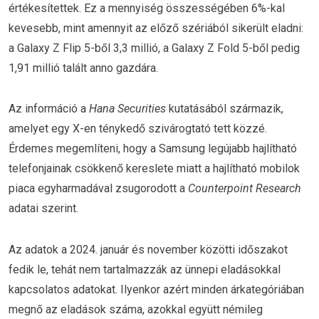
értékesítettek. Ez a mennyiség összességében 6%-kal
kevesebb, mint amennyit az előző szériából sikerült eladni:
a Galaxy Z Flip 5-ből 3,3 millió, a Galaxy Z Fold 5-ből pedig
1,91 millió talált anno gazdára.
Az információ a
Hana Securities
kutatásából származik,
amelyet egy X-en ténykedő szivárogtató tett közzé.
Érdemes megemlíteni, hogy a Samsung legújabb hajlítható
telefonjainak csökkenő kereslete miatt a hajlítható mobilok
piaca egyharmadával zsugorodott a
Counterpoint Research
adatai szerint.
Az adatok a 2024. január és november közötti időszakot
fedik le, tehát nem tartalmazzák az ünnepi eladásokkal
kapcsolatos adatokat. Ilyenkor azért minden árkategóriában
megnő az eladások száma, azokkal együtt némileg