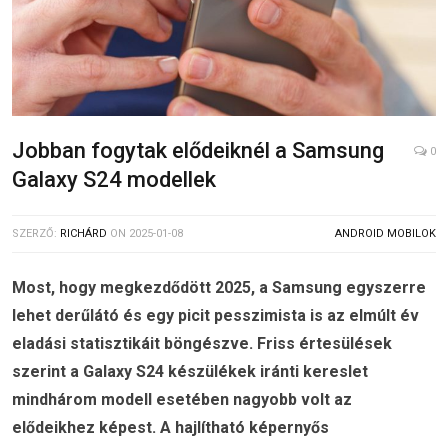
Jobban fogytak elődeiknél a Samsung
0
Galaxy S24 modellek
SZERZŐ:
RICHÁRD
ON
2025-01-08
ANDROID MOBILOK
Most, hogy megkezdődött 2025, a Samsung egyszerre
lehet derűlátó és egy picit pesszimista is az elmúlt év
eladási statisztikáit böngészve. Friss értesülések
szerint a Galaxy S24 készülékek iránti kereslet
mindhárom modell esetében nagyobb volt az
elődeikhez képest. A hajlítható képernyős