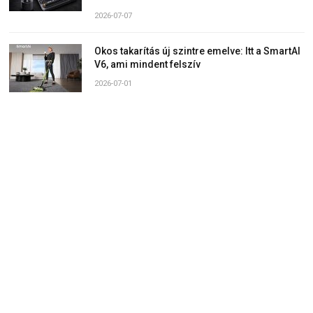
2026-07-07
Okos takarítás új szintre emelve: Itt a SmartAI
V6, ami mindent felszív
2026-07-01