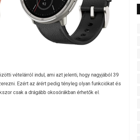
ötti vételárról indul, ami azt jelenti, hogy nagyjából 39
erezni. Ezért az árért pedig tényleg olyan funkciókat és
szor csak a drágább okosórákban érhetők el.