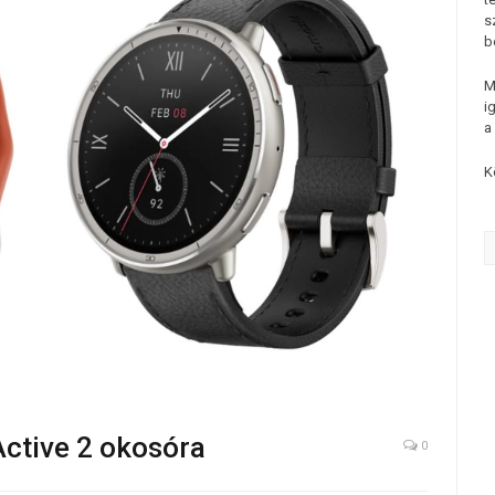
s
b
M
i
a
K
Active 2 okosóra
0