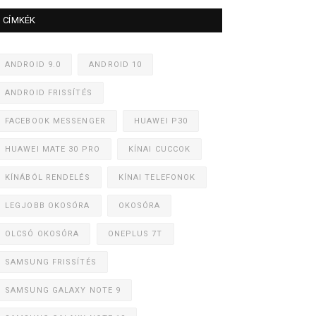
CÍMKÉK
ANDROID 9.0
ANDROID 10
ANDROID FRISSÍTÉS
FACEBOOK MESSENGER
HUAWEI P30
HUAWEI MATE 30 PRO
KÍNAI CUCCOK
KÍNÁBÓL RENDELÉS
KÍNAI TELEFONOK
LEGJOBB OKOSÓRA
OKOSÓRA
OLCSÓ OKOSÓRA
ONEPLUS 7T
SAMSUNG FRISSÍTÉS
SAMSUNG GALAXY NOTE 9