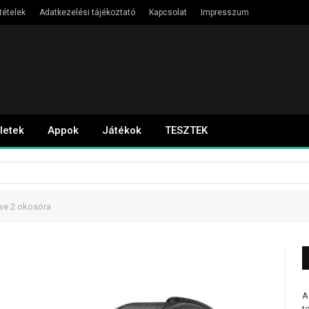
tételek
Adatkezelési tájékoztató
Kapcsolat
Impresszum
letek
Appok
Játékok
TESZTEK
ive 2 okosóra
A
t