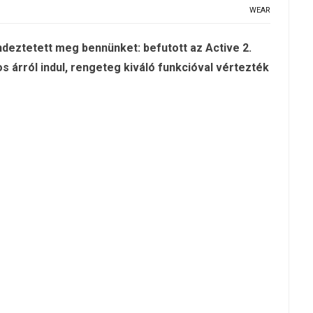
WEAR
deztetett meg bennünket: befutott az Active 2.
s árról indul, rengeteg kiváló funkcióval vértezték