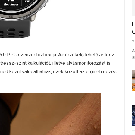
H
G
S
A
.0 PPG szenzor biztosítja. Az érzékelő lehetővé teszi
a
ressz-szint kalkulációt, illetve alvásmonitorozást is
mmód közül válogathatnak, ezek között az erőnléti edzés