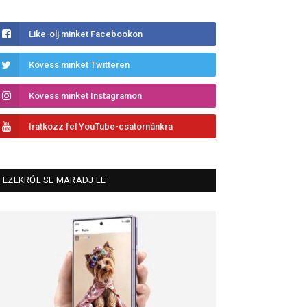
Like-olj minket Facebookon
Kövess minket Twitteren
Kövess minket Instagramon
Iratkozz fel YouTube-csatornánkra
EZEKRŐL SE MARADJ LE