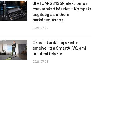
JIMI JM-G3136N elektromos
csavarhúzó készlet – Kompakt
segítség az otthoni
barkácsoláshoz
2026-07-07
Okos takarítás új szintre
emelve: Itt a SmartAI V6, ami
mindent felszív
2026-07-01