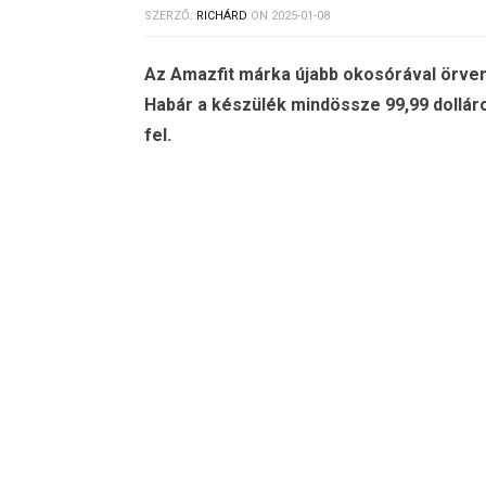
SZERZŐ:
RICHÁRD
ON
2025-01-08
Az Amazfit márka újabb okosórával örven
Habár a készülék mindössze 99,99 dolláro
fel.