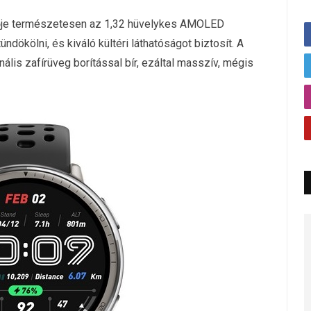
vője természetesen az 1,32 hüvelykes AMOLED
ndökölni, és kiváló kültéri láthatóságot biztosít. A
lis zafírüveg borítással bír, ezáltal masszív, mégis