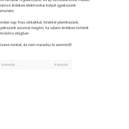
zámos érdekes elektronikai kütyüt igyekszünk
emutatni.
inden nap friss cikkekkel, hírekkel jelentkezünk,
gyekszünk azonnal megírni, ha valami érdekes történik
 mobilos világban.
övess minket, és nem maradsz le semmiről!