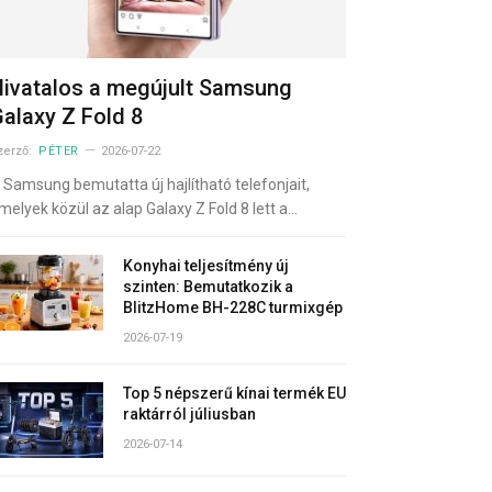
ivatalos a megújult Samsung
alaxy Z Fold 8
zerző:
PÉTER
2026-07-22
 Samsung bemutatta új hajlítható telefonjait,
melyek közül az alap Galaxy Z Fold 8 lett a…
Konyhai teljesítmény új
szinten: Bemutatkozik a
BlitzHome BH-228C turmixgép
2026-07-19
Top 5 népszerű kínai termék EU
raktárról júliusban
2026-07-14