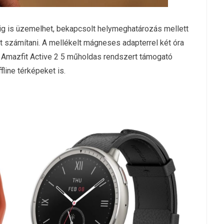
pig is üzemelhet, bekapcsolt helymeghatározás mellett
t számítani. A mellékelt mágneses adapterrel két óra
 Az Amazfit Active 2 5 műholdas rendszert támogató
fline térképeket is.