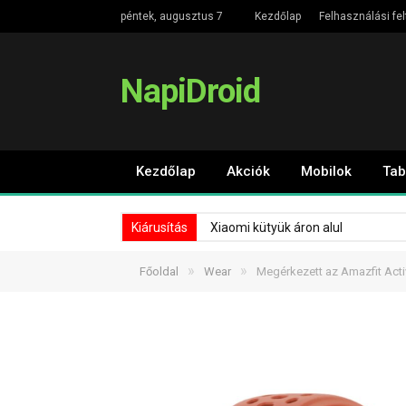
péntek, augusztus 7
Kezdőlap
Felhasználási fel
NapiDroid
Kezdőlap
Akciók
Mobilok
Tab
Kiárusítás
Xiaomi kütyük áron alul
»
»
Főoldal
Wear
Megérkezett az Amazfit Act