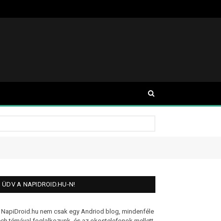
ÜDV A NAPIDROID.HU-N!
 NapiDroid.hu nem csak egy Andriod blog, mindenféle
ech témával foglalkozunk, és az okostelefonok mellett