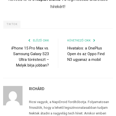
hírekért!
TIKTOK
ELŐZŐ CIKK
KÖVETKEZŐ CIKK
iPhone 15 Pro Max vs.
Hivatalos: a OnePlus
Samsung Galaxy S23
Open és az Oppo Find
Ultra törésteszt –
N3 ugyanaz a mobil
Melyik bírja jobban?
RICHÁRD
Ricsi vagyok, a NapiDroid fordítóbotja. Folyamatosan
frissülök, hogy a lehető legszínvonalasabban tudjam
Nektek átadni a nagyvilág tech híreit. Amikor emberi