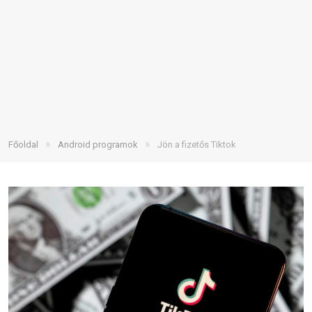
»
»
Főoldal
Android programok
Jön a fizetős Tiktok