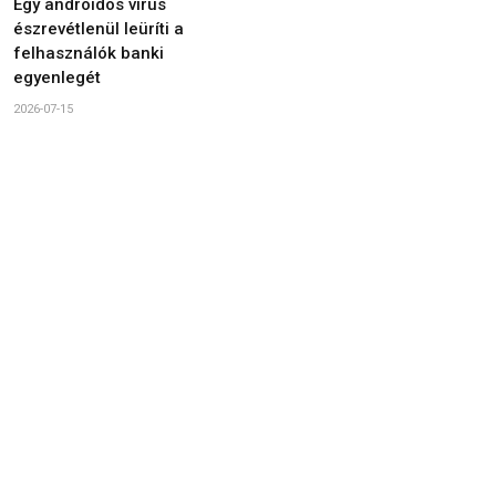
Egy androidos vírus
észrevétlenül leüríti a
felhasználók banki
egyenlegét
2026-07-15