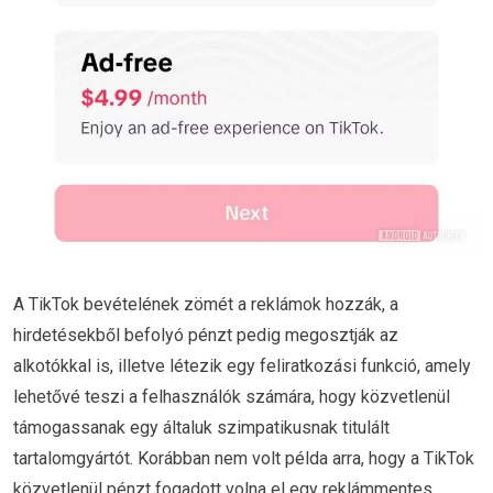
A TikTok bevételének zömét a reklámok hozzák, a
hirdetésekből befolyó pénzt pedig megosztják az
alkotókkal is, illetve létezik egy feliratkozási funkció, amely
lehetővé teszi a felhasználók számára, hogy közvetlenül
támogassanak egy általuk szimpatikusnak titulált
tartalomgyártót. Korábban nem volt példa arra, hogy a TikTok
közvetlenül pénzt fogadott volna el egy reklámmentes