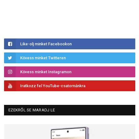
Like-olj minket Facebookon
Kövess minket Twitteren
Kövess minket Instagramon
Iratkozz fel YouTube-csatornánkra
EZEKRŐL SE MARADJ LE