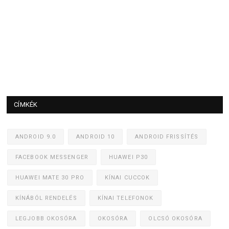
CÍMKÉK
ANDROID 9.0
ANDROID 10
ANDROID FRISSÍTÉS
FACEBOOK MESSENGER
HUAWEI P30
HUAWEI MATE 30 PRO
KÍNAI CUCCOK
KÍNÁBÓL RENDELÉS
KÍNAI TELEFONOK
LEGJOBB OKOSÓRA
OKOSÓRA
OLCSÓ OKOSÓRA