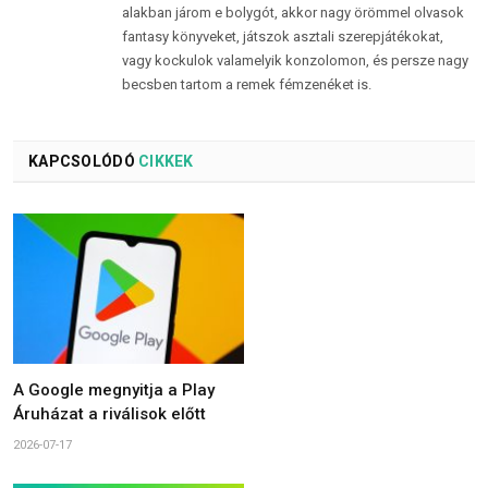
alakban járom e bolygót, akkor nagy örömmel olvasok
fantasy könyveket, játszok asztali szerepjátékokat,
vagy kockulok valamelyik konzolomon, és persze nagy
becsben tartom a remek fémzenéket is.
KAPCSOLÓDÓ
CIKKEK
A Google megnyitja a Play
Áruházat a riválisok előtt
2026-07-17