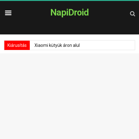
NapiDroid
Kiárusítás
Xiaomi kütyük áron alul