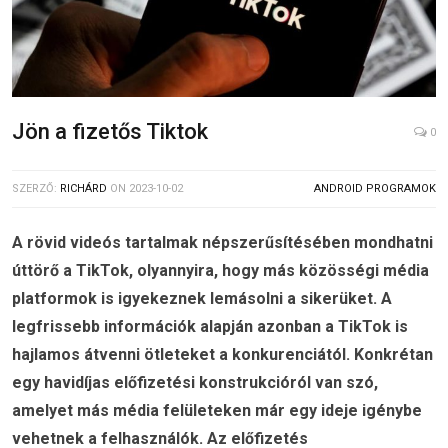
Jön a fizetős Tiktok
0
SZERZŐ:
RICHÁRD
ON
2023-10-02
ANDROID PROGRAMOK
A rövid videós tartalmak népszerűsítésében mondhatni
úttörő a TikTok, olyannyira, hogy más közösségi média
platformok is igyekeznek lemásolni a sikerüket. A
legfrissebb információk alapján azonban a TikTok is
hajlamos átvenni ötleteket a konkurenciától. Konkrétan
egy havidíjas előfizetési konstrukcióról van szó,
amelyet más média felületeken már egy ideje igénybe
vehetnek a felhasználók. Az előfizetés