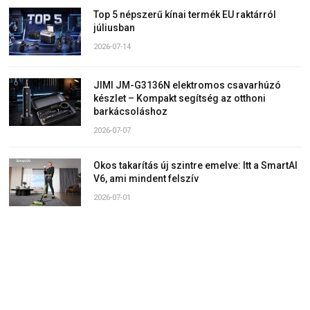
Top 5 népszerű kínai termék EU raktárról
júliusban
2026-07-14
JIMI JM-G3136N elektromos csavarhúzó
készlet – Kompakt segítség az otthoni
barkácsoláshoz
2026-07-07
Okos takarítás új szintre emelve: Itt a SmartAI
V6, ami mindent felszív
2026-07-01