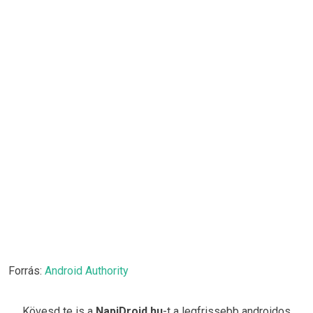
Forrás:
Android Authority
Kövesd te is a
NapiDroid.hu
-t a legfrissebb androidos