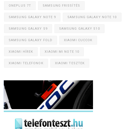
ONEPLUS 7T
SAMSUNG FRISSÍTÉS
SAMSUNG GALAXY NOTE 9
SAMSUNG GALAXY NOTE 10
SAMSUNG GALAXY S9
SAMSUNG GALAXY S10
SAMSUNG GALAXY FOLD
XIAOMI CUCCOK
XIAOMI HÍREK
XIAOMI MI NOTE 10
XIAOMI TELEFONOK
XIAOMI TESZTEK