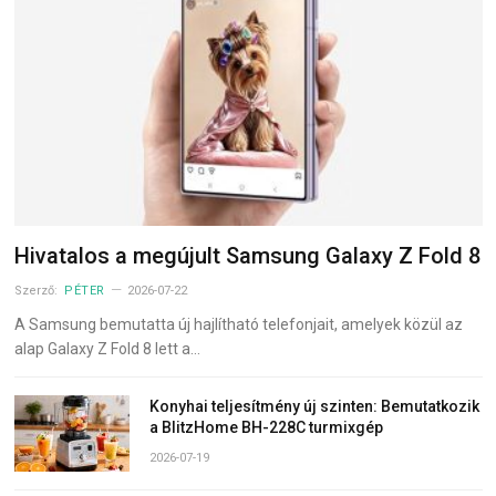
Hivatalos a megújult Samsung Galaxy Z Fold 8
Szerző:
PÉTER
2026-07-22
A Samsung bemutatta új hajlítható telefonjait, amelyek közül az
alap Galaxy Z Fold 8 lett a…
Konyhai teljesítmény új szinten: Bemutatkozik
a BlitzHome BH-228C turmixgép
2026-07-19