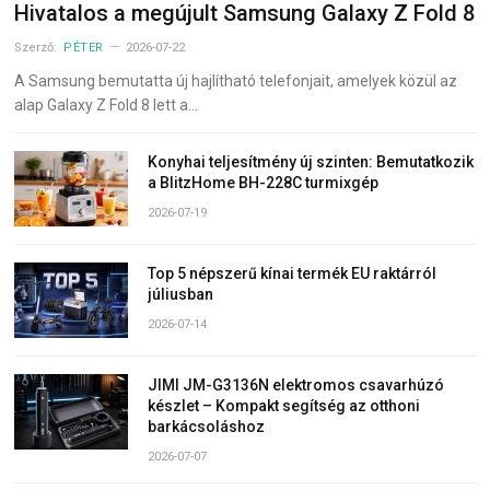
Hivatalos a megújult Samsung Galaxy Z Fold 8
Szerző:
PÉTER
2026-07-22
A Samsung bemutatta új hajlítható telefonjait, amelyek közül az
alap Galaxy Z Fold 8 lett a…
Konyhai teljesítmény új szinten: Bemutatkozik
a BlitzHome BH-228C turmixgép
2026-07-19
Top 5 népszerű kínai termék EU raktárról
júliusban
2026-07-14
JIMI JM-G3136N elektromos csavarhúzó
készlet – Kompakt segítség az otthoni
barkácsoláshoz
2026-07-07