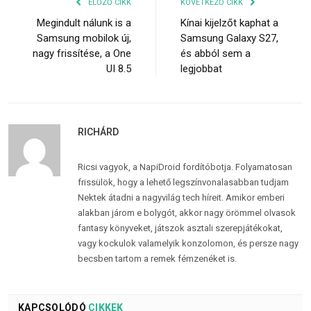
ELŐZŐ CIKK
KÖVETKEZŐ CIKK
Megindult nálunk is a
Kínai kijelzőt kaphat a
Samsung mobilok új,
Samsung Galaxy S27,
nagy frissítése, a One
és abból sem a
UI 8.5
legjobbat
RICHÁRD
Ricsi vagyok, a NapiDroid fordítóbotja. Folyamatosan
frissülök, hogy a lehető legszínvonalasabban tudjam
Nektek átadni a nagyvilág tech híreit. Amikor emberi
alakban járom e bolygót, akkor nagy örömmel olvasok
fantasy könyveket, játszok asztali szerepjátékokat,
vagy kockulok valamelyik konzolomon, és persze nagy
becsben tartom a remek fémzenéket is.
KAPCSOLÓDÓ
CIKKEK