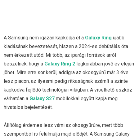
A Samsung nem igazán kapkodja el a
Galaxy Ring
újabb
kiadásának bevezetését, hiszen a 2024-es debütálás óta
nem érkezett utód. Mi több, az iparági források arról
beszélnek, hogy a
Galaxy Ring 2
legkorábban jövő év elején
jöhet. Mire erre sor kerül, addigra az okosgyűrű már 3 éve
lesz piacon, az ilyesmi pedig ritkaságnak számít a szinte
kapkodva fejlődő technológiai világban. A viselhető eszköz
várhatóan a
Galaxy S27
mobilokkal együtt kapja meg
hivatalos bejelentését.
Állítólag érdemes lesz várni az okosgyűrűre, mert több
szempontból is felülmúlja majd elődjét. A Samsung Galaxy