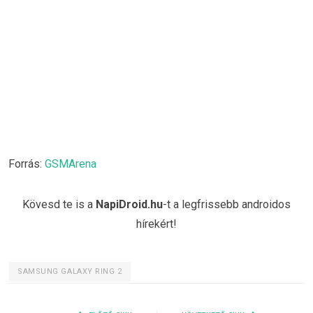
Forrás:
GSMArena
Kövesd te is a
NapiDroid.hu
-t a legfrissebb androidos
hírekért!
SAMSUNG GALAXY RING 2