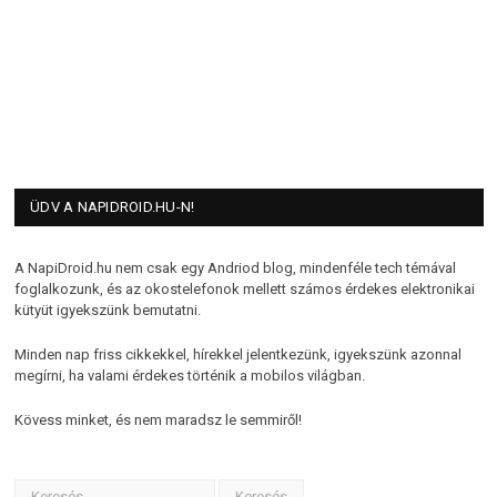
ÜDV A NAPIDROID.HU-N!
A NapiDroid.hu nem csak egy Andriod blog, mindenféle tech témával
foglalkozunk, és az okostelefonok mellett számos érdekes elektronikai
kütyüt igyekszünk bemutatni.
Minden nap friss cikkekkel, hírekkel jelentkezünk, igyekszünk azonnal
megírni, ha valami érdekes történik a mobilos világban.
Kövess minket, és nem maradsz le semmiről!