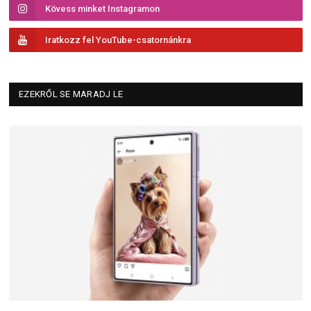
Kövess minket Instagramon
Iratkozz fel YouTube-csatornánkra
EZEKRŐL SE MARADJ LE