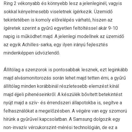
Ring 2 vékonyabb és könnyebb lesz a jelenleginél, vagyis
sokkal kényelmesebb viseletnek ígérkezik. Üzemidő
tekintetében is komoly előrelépés várható, hiszen az
ígéretek szerint a gyűrű egyetlen feltöltéssel akár 9-10
napig is működhet majd. A jelenlegi modellnek az üzemidő
az egyik Achilles-sarka, egy ilyen irányú fejlesztés
mindenképpen üdvözlendő.
Állítólag a szenzorok is pontosabbak lesznek, ezt leginkább
majd alvásmonitorozás során lehet majd tetten érni, a gyűrű
állítólag minden korábbinál részletesebb elemzést kínál
majd éjjeli pihenéseinkről. A készülék bővített betekintést
nyújt majd a szív- és érrendszeri állapotokba is, segítve a
felhasználókat a megelőzésben. A végére van egy szomorú
hírünk a gyűrűvel kapcsolatban. A Samsung dolgozik egy
non-invazív vércukorszint-mérési technológián, de ez a