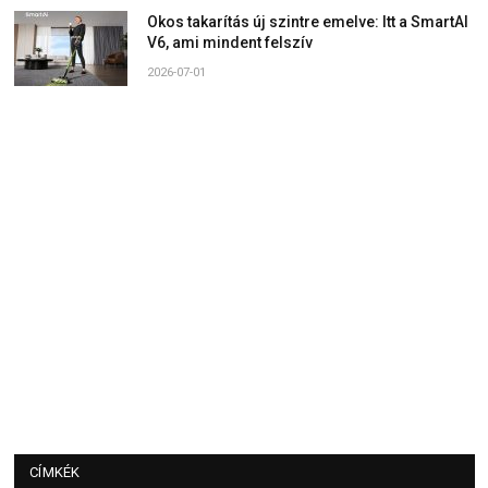
Okos takarítás új szintre emelve: Itt a SmartAI
V6, ami mindent felszív
2026-07-01
CÍMKÉK