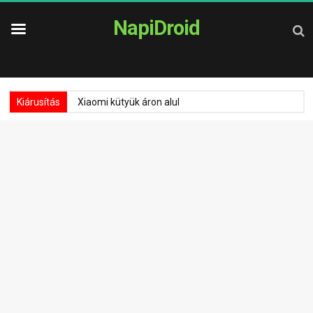
NapiDroid
Kiárusítás
Xiaomi kütyük áron alul