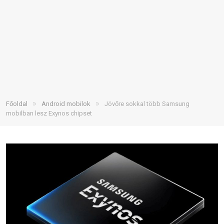
»
»
Főoldal
Android mobilok
Jövőre sokkal több Samsung
mobilban lesz Exynos chipset