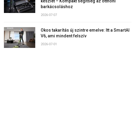
készlet – Kompakt segítség az otthoni
barkácsoláshoz
2026-07-07
Okos takarítás új szintre emelve: Itt a SmartAI
V6, ami mindent felszív
2026-07-01