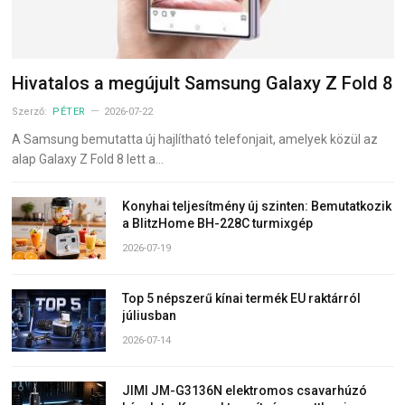
Hivatalos a megújult Samsung Galaxy Z Fold 8
Szerző:
PÉTER
2026-07-22
A Samsung bemutatta új hajlítható telefonjait, amelyek közül az
alap Galaxy Z Fold 8 lett a…
Konyhai teljesítmény új szinten: Bemutatkozik
a BlitzHome BH-228C turmixgép
2026-07-19
Top 5 népszerű kínai termék EU raktárról
júliusban
2026-07-14
JIMI JM-G3136N elektromos csavarhúzó