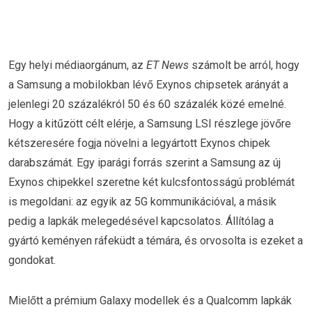
Egy helyi médiaorgánum, az
ET News
számolt be arról, hogy
a Samsung a mobilokban lévő Exynos chipsetek arányát a
jelenlegi 20 százalékról 50 és 60 százalék közé emelné.
Hogy a kitűzött célt elérje, a Samsung LSI részlege jövőre
kétszeresére fogja növelni a legyártott Exynos chipek
darabszámát. Egy iparági forrás szerint a Samsung az új
Exynos chipekkel szeretne két kulcsfontosságú problémát
is megoldani: az egyik az 5G kommunikációval, a másik
pedig a lapkák melegedésével kapcsolatos. Állítólag a
gyártó keményen ráfeküdt a témára, és orvosolta is ezeket a
gondokat.
Mielőtt a prémium Galaxy modellek és a Qualcomm lapkák