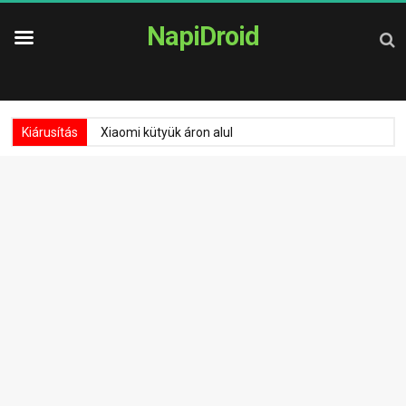
NapiDroid
Kiárusítás
Xiaomi kütyük áron alul