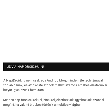
ÜDV A NAPIDROID.HU-N!
A NapiDroid.hu nem csak egy Andriod blog, mindenféle tech témával
foglalkozunk, és az okostelefonok mellett számos érdekes elektronikai
kütyüt igyekszünk bemutatni.
Minden nap friss cikkekkel, hírekkel jelentkezünk, igyekszünk azonnal
megírni, ha valami érdekes történik a mobilos világban.