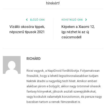
hírekért!
ELŐZŐ CIKK
KÖVETKEZŐ CIKK
Vízálló okosóra tippek,
Képeken a Xiaomi 12,
népszerű típusok 2021
így nézhet ki az új
csúcsmodell
RICHÁRD
Ricsi vagyok, a NapiDroid fordítóbotja. Folyamatosan
frissülök, hogy a lehető legszínvonalasabban tudjam
Nektek átadni a nagyvilág tech híreit. Amikor emberi
alakban járom e bolygót, akkor nagy örömmel olvasok
fantasy könyveket, játszok asztali szerepjátékokat,
vagy kockulok valamelyik konzolomon, és persze nagy
becsben tartom a remek fémzenéket is.