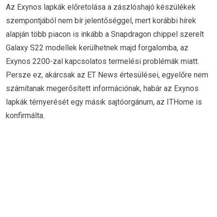
Az Exynos lapkák előretolása a zászlóshajó készülékek
szempontjából nem bír jelentőséggel, mert korábbi hírek
alapján több piacon is inkább a Snapdragon chippel szerelt
Galaxy S22 modellek kerülhetnek majd forgalomba, az
Exynos 2200-zal kapcsolatos termelési problémák miatt.
Persze ez, akárcsak az ET News értesülései, egyelőre nem
számítanak megerősített információnak, habár az Exynos
lapkák térnyerését egy másik sajtóorgánum, az ITHome is
konfirmálta.