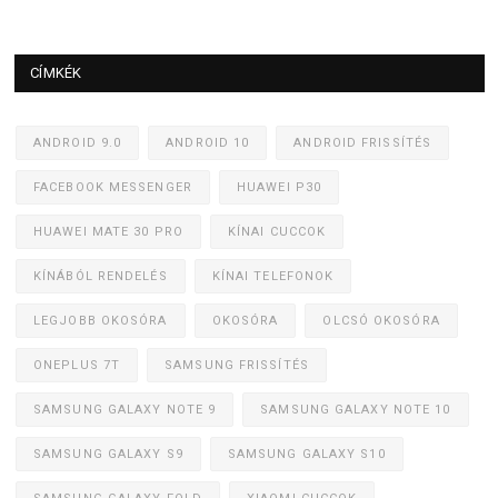
CÍMKÉK
ANDROID 9.0
ANDROID 10
ANDROID FRISSÍTÉS
FACEBOOK MESSENGER
HUAWEI P30
HUAWEI MATE 30 PRO
KÍNAI CUCCOK
KÍNÁBÓL RENDELÉS
KÍNAI TELEFONOK
LEGJOBB OKOSÓRA
OKOSÓRA
OLCSÓ OKOSÓRA
ONEPLUS 7T
SAMSUNG FRISSÍTÉS
SAMSUNG GALAXY NOTE 9
SAMSUNG GALAXY NOTE 10
SAMSUNG GALAXY S9
SAMSUNG GALAXY S10