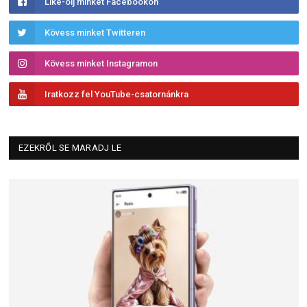
Like-olj minket Facebookon
Kövess minket Twitteren
Kövess minket Instagramon
Iratkozz fel YouTube-csatornánkra
EZEKRŐL SE MARADJ LE