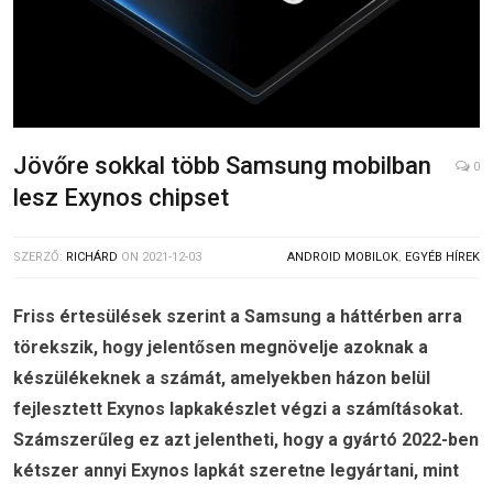
Jövőre sokkal több Samsung mobilban
0
lesz Exynos chipset
SZERZŐ:
RICHÁRD
ON
2021-12-03
ANDROID MOBILOK
,
EGYÉB HÍREK
Friss értesülések szerint a Samsung a háttérben arra
törekszik, hogy jelentősen megnövelje azoknak a
készülékeknek a számát, amelyekben házon belül
fejlesztett Exynos lapkakészlet végzi a számításokat.
Számszerűleg ez azt jelentheti, hogy a gyártó 2022-ben
kétszer annyi Exynos lapkát szeretne legyártani, mint