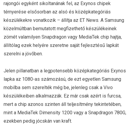
rajongói egyként sikoltanának fel, az Exynos chipek
térnyerése elsősorban az alsó és középkategóriás
készülékekre vonatkozik – állítja az ET News. A Samsung
közelmúltban bemutatott megfizethető készülékeinek
zömét valamilyen Snapdragon vagy MediaTek chip hajtja,
állítólag ezek helyére szeretne saját fejlesztésű lapkát
szerelni a jövőben.
Jelen pillanatban a legpotensebb középkategóriás Exynos
lapka az 1080-as számozású, de ezt egyetlen Samsung
mobilba sem szerelték még be, jelenleg csak a Vivo
készülékeiben alkalmazzák. Ez már csak azért is furcsa,
mert a chip azonos szinten áll teljesítmény tekintetében,
mint a MediaTek Dimensity 1200 vagy a Snapdragon 780G,
ezekben pedig jócskán van kraft.