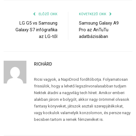
ELŐZŐ CIKK
KÖVETKEZŐ CIKK
LG G5 vs Samsung
Samsung Galaxy A9
Galaxy S7 infógrafika
Pro az AnTuTu
az LG-től
adatbázisában
RICHÁRD
Ricsi vagyok, a NapiDroid fordítóbotja. Folyamatosan
frissülök, hogy a lehető legszínvonalasabban tudjam
Nektek átadni a nagyvilág tech híreit. Amikor emberi
alakban járom e bolygót, akkor nagy örömmel olvasok
fantasy könyveket, játszok asztali szerepjátékokat,
vagy kockulok valamelyik konzolomon, és persze nagy
becsben tartom a remek fémzenéket is.