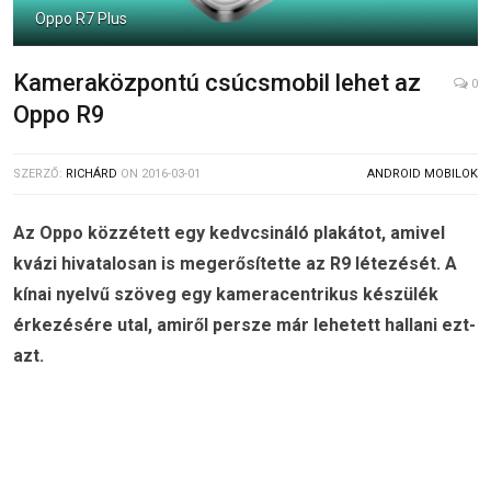
Oppo R7 Plus
Kameraközpontú csúcsmobil lehet az
0
Oppo R9
SZERZŐ:
RICHÁRD
ON
2016-03-01
ANDROID MOBILOK
Az Oppo közzétett egy kedvcsináló plakátot, amivel
kvázi hivatalosan is megerősítette az R9 létezését. A
kínai nyelvű szöveg egy kameracentrikus készülék
érkezésére utal, amiről persze már lehetett hallani ezt-
azt.