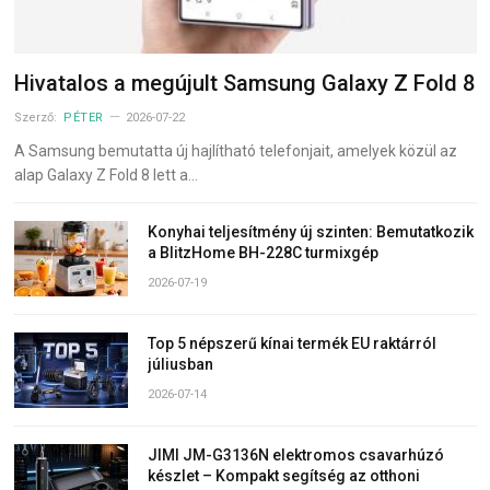
Hivatalos a megújult Samsung Galaxy Z Fold 8
Szerző:
PÉTER
2026-07-22
A Samsung bemutatta új hajlítható telefonjait, amelyek közül az
alap Galaxy Z Fold 8 lett a…
Konyhai teljesítmény új szinten: Bemutatkozik
a BlitzHome BH-228C turmixgép
2026-07-19
Top 5 népszerű kínai termék EU raktárról
júliusban
2026-07-14
JIMI JM-G3136N elektromos csavarhúzó
készlet – Kompakt segítség az otthoni