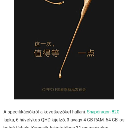
A specifikációkról a következőket hallani:
Snapdragon 820
lapka, 6 hüvelykes QHD kijelző, 3 avagy 4 GB RAM, 64 GB-os
belső tárhely. Kamerák tekintetében 21 megapixeles