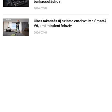
barkácsoláshoz
2026-07-07
Okos takarítás új szintre emelve: Itt a SmartAI
V6, ami mindent felszív
2026-07-01