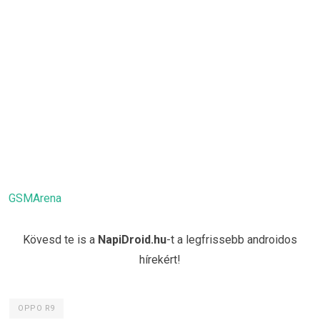
GSMArena
Kövesd te is a
NapiDroid.hu
-t a legfrissebb androidos
hírekért!
OPPO R9