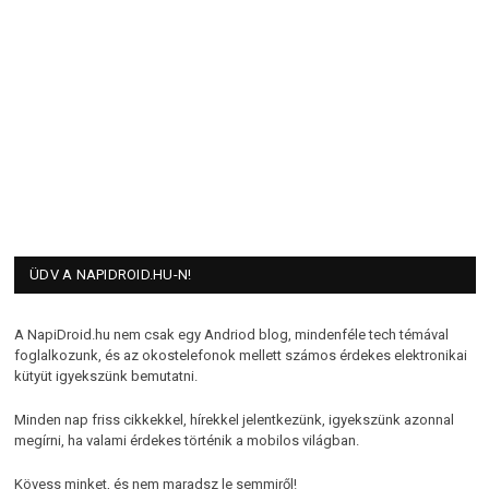
ÜDV A NAPIDROID.HU-N!
A NapiDroid.hu nem csak egy Andriod blog, mindenféle tech témával
foglalkozunk, és az okostelefonok mellett számos érdekes elektronikai
kütyüt igyekszünk bemutatni.
Minden nap friss cikkekkel, hírekkel jelentkezünk, igyekszünk azonnal
megírni, ha valami érdekes történik a mobilos világban.
Kövess minket, és nem maradsz le semmiről!