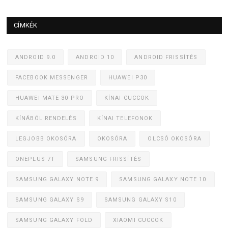
CÍMKÉK
ANDROID 9.0
ANDROID 10
ANDROID FRISSÍTÉS
FACEBOOK MESSENGER
HUAWEI P30
HUAWEI MATE 30 PRO
KÍNAI CUCCOK
KÍNÁBÓL RENDELÉS
KÍNAI TELEFONOK
LEGJOBB OKOSÓRA
OKOSÓRA
OLCSÓ OKOSÓRA
ONEPLUS 7T
SAMSUNG FRISSÍTÉS
SAMSUNG GALAXY NOTE 9
SAMSUNG GALAXY NOTE 10
SAMSUNG GALAXY S9
SAMSUNG GALAXY S10
SAMSUNG GALAXY FOLD
XIAOMI CUCCOK