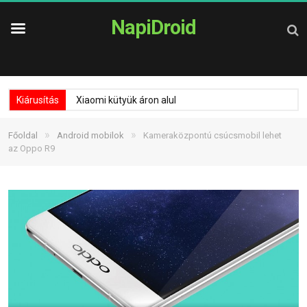
NapiDroid
Kiárusítás
Xiaomi kütyük áron alul
»
»
Főoldal
Android mobilok
Kameraközpontú csúcsmobil lehet
az Oppo R9