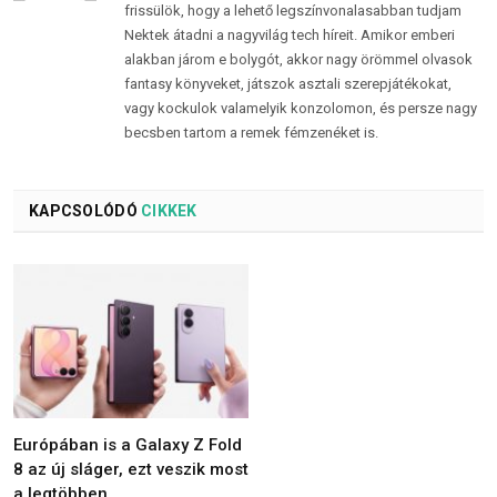
frissülök, hogy a lehető legszínvonalasabban tudjam
Nektek átadni a nagyvilág tech híreit. Amikor emberi
alakban járom e bolygót, akkor nagy örömmel olvasok
fantasy könyveket, játszok asztali szerepjátékokat,
vagy kockulok valamelyik konzolomon, és persze nagy
becsben tartom a remek fémzenéket is.
KAPCSOLÓDÓ
CIKKEK
Európában is a Galaxy Z Fold
8 az új sláger, ezt veszik most
a legtöbben