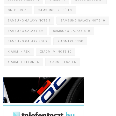
ONEPLUS 7T
SAMSUNG FRISSÍTÉS
SAMSUNG GALAXY NOTE 9
SAMSUNG GALAXY NOTE 10
SAMSUNG GALAXY S9
SAMSUNG GALAXY S10
SAMSUNG GALAXY FOLD
XIAOMI CUCCOK
XIAOMI HÍREK
XIAOMI MI NOTE 10
XIAOMI TELEFONOK
XIAOMI TESZTEK