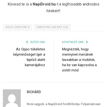
Kövesd te is a
NapiDroid.hu
-t a legfrissebb androidos
hírekért!
ASUS ZENFONE 8
SAMSUNG GALAXY S22
ELŐZŐ CIKK
KÖVETKEZŐ CIKK
Az Oppo tökéletes
Megnézték, hogy
képminőséget ígér a
mennyivel merülnek
kijelző alatti
lassabban a mobilok,
kamerájához
ha be van kapcsolva a
sötét mód
RICHÁRD
Ricsi vagyok, a NapiDroid fordítóbotja. Folyamatosan