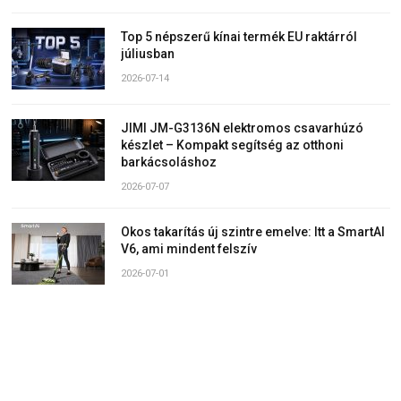
Top 5 népszerű kínai termék EU raktárról
júliusban
2026-07-14
JIMI JM-G3136N elektromos csavarhúzó
készlet – Kompakt segítség az otthoni
barkácsoláshoz
2026-07-07
Okos takarítás új szintre emelve: Itt a SmartAI
V6, ami mindent felszív
2026-07-01