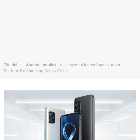
»
»
Főoldal
Android mobilok
Lenyomta kamerában az Asus
Zenfone 8 a Samsung Galaxy S21-et