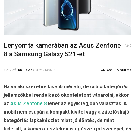
Lenyomta kamerában az Asus Zenfone
0
8 a Samsung Galaxy S21-et
SZERZŐ:
RICHÁRD
ON
2021-08-06
ANDROID MOBILOK
Ha valaki szeretne kisebb méretű, de csúcskategóriás
jellemzőkkel rendelkező okostelefont vásárolni, akkor
az
Asus Zenfone 8
lehet az egyik legjobb választás. A
mobil nem csupán a kompakt kivitel vagy a zászlóshajó
kategóriás lapkakészlet miatt jó döntés, de mint
kiderült, a kamerateszteken is egészen jól szerepel, és