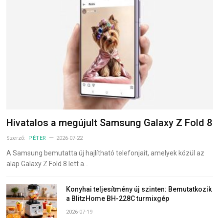
Hivatalos a megújult Samsung Galaxy Z Fold 8
Szerző:
PÉTER
2026-07-22
A Samsung bemutatta új hajlítható telefonjait, amelyek közül az
alap Galaxy Z Fold 8 lett a…
Konyhai teljesítmény új szinten: Bemutatkozik
a BlitzHome BH-228C turmixgép
2026-07-19