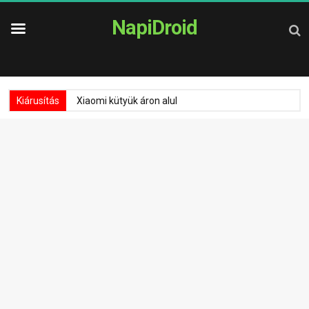
NapiDroid
Kiárusítás
Xiaomi kütyük áron alul