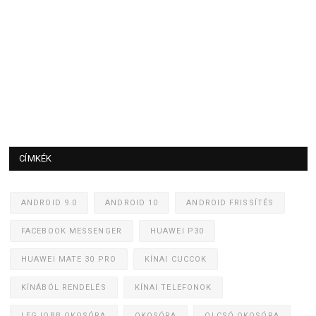
CÍMKÉK
ANDROID 9.0
ANDROID 10
ANDROID FRISSÍTÉS
FACEBOOK MESSENGER
HUAWEI P30
HUAWEI MATE 30 PRO
KÍNAI CUCCOK
KÍNÁBÓL RENDELÉS
KÍNAI TELEFONOK
LEGJOBB OKOSÓRA
OKOSÓRA
OLCSÓ OKOSÓRA