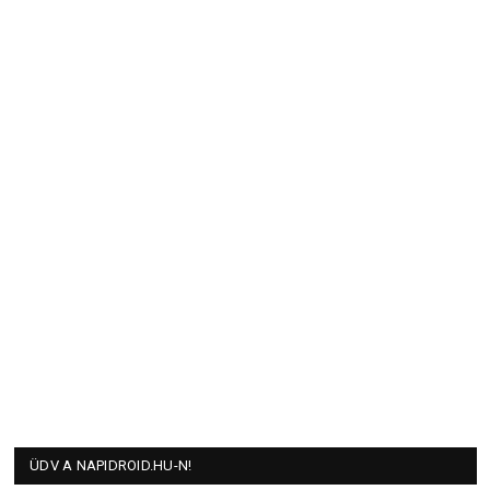
ÜDV A NAPIDROID.HU-N!