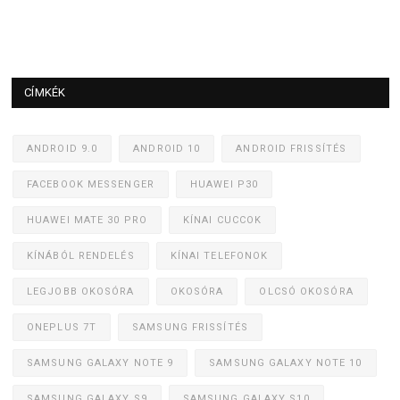
CÍMKÉK
ANDROID 9.0
ANDROID 10
ANDROID FRISSÍTÉS
FACEBOOK MESSENGER
HUAWEI P30
HUAWEI MATE 30 PRO
KÍNAI CUCCOK
KÍNÁBÓL RENDELÉS
KÍNAI TELEFONOK
LEGJOBB OKOSÓRA
OKOSÓRA
OLCSÓ OKOSÓRA
ONEPLUS 7T
SAMSUNG FRISSÍTÉS
SAMSUNG GALAXY NOTE 9
SAMSUNG GALAXY NOTE 10
SAMSUNG GALAXY S9
SAMSUNG GALAXY S10