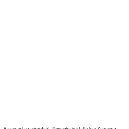
Az ismert szivárogtató,
@evleaks
buktatta le a Samsung