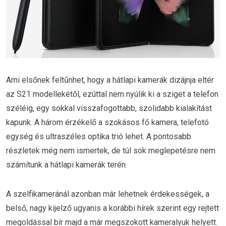
Ami elsőnek feltűnhet, hogy a hátlapi kamerák dizájnja eltér
az S21 modellekétől, ezúttal nem nyúlik ki a sziget a telefon
széléig, egy sokkal visszafogottabb, szolidabb kialakítást
kapunk. A három érzékelő a szokásos fő kamera, telefotó
egység és ultraszéles optika trió lehet. A pontosabb
részletek még nem ismertek, de túl sok meglepetésre nem
számítunk a hátlapi kamerák terén.
A szelfikameránál azonban már lehetnek érdekességek, a
belső, nagy kijelző ugyanis a korábbi hírek szerint egy rejtett
megoldással bír majd a már megszokott kameralyuk helyett.