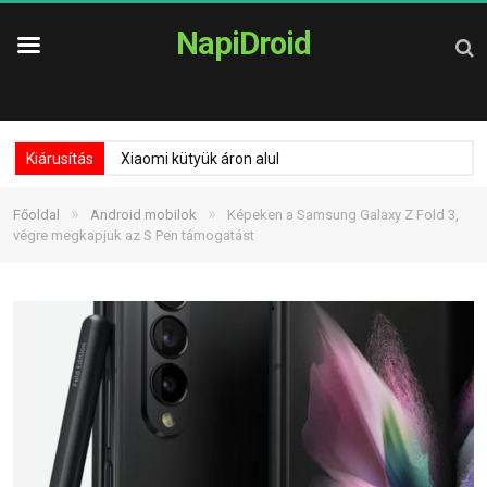
NapiDroid
Kiárusítás
Xiaomi kütyük áron alul
»
»
Főoldal
Android mobilok
Képeken a Samsung Galaxy Z Fold 3,
végre megkapjuk az S Pen támogatást