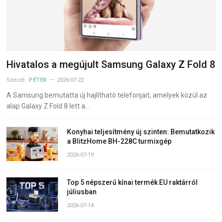
Hivatalos a megújult Samsung Galaxy Z Fold 8
Szerző:
PÉTER
2026-07-22
A Samsung bemutatta új hajlítható telefonjait, amelyek közül az
alap Galaxy Z Fold 8 lett a…
Konyhai teljesítmény új szinten: Bemutatkozik
a BlitzHome BH-228C turmixgép
2026-07-19
Top 5 népszerű kínai termék EU raktárról
júliusban
2026-07-14