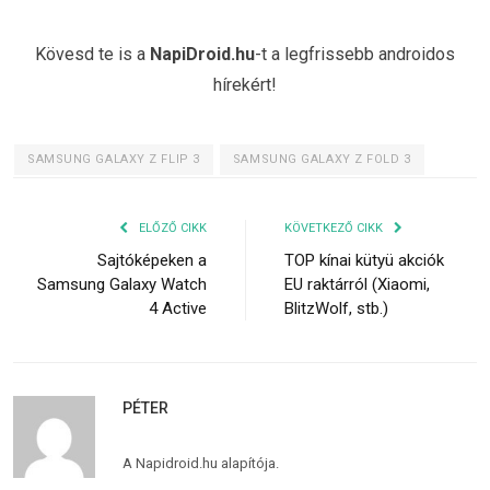
Kövesd te is a
NapiDroid.hu
-t a legfrissebb androidos
hírekért!
SAMSUNG GALAXY Z FLIP 3
SAMSUNG GALAXY Z FOLD 3
ELŐZŐ CIKK
KÖVETKEZŐ CIKK
Sajtóképeken a
TOP kínai kütyü akciók
Samsung Galaxy Watch
EU raktárról (Xiaomi,
4 Active
BlitzWolf, stb.)
PÉTER
A Napidroid.hu alapítója.