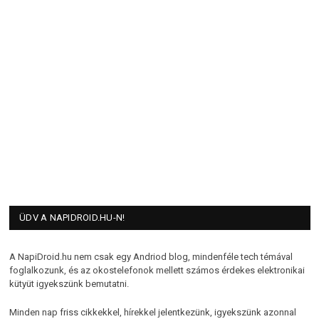
ÜDV A NAPIDROID.HU-N!
A NapiDroid.hu nem csak egy Andriod blog, mindenféle tech témával
foglalkozunk, és az okostelefonok mellett számos érdekes elektronikai
kütyüt igyekszünk bemutatni.
Minden nap friss cikkekkel, hírekkel jelentkezünk, igyekszünk azonnal