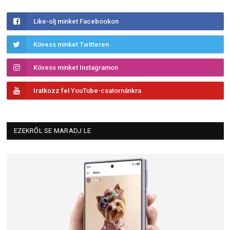
Like-olj minket Facebookon
Kövess minket Twitteren
Kövess minket Instagramon
Iratkozz fel YouTube-csatornánkra
EZEKRŐL SE MARADJ LE