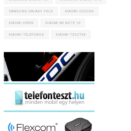
SAMSUNG GALAXY FOLD
XIAOMI CUCCOK
XIAOMI HÍREK
XIAOMI MI NOTE 10
XIAOMI TELEFONOK
XIAOMI TESZTEK