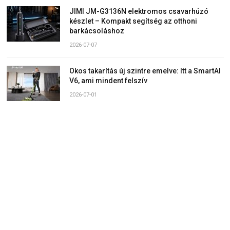
JIMI JM-G3136N elektromos csavarhúzó
készlet – Kompakt segítség az otthoni
barkácsoláshoz
2026-07-07
Okos takarítás új szintre emelve: Itt a SmartAI
V6, ami mindent felszív
2026-07-01