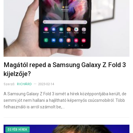
Magától reped a Samsung Galaxy Z Fold 3
kijelzője?
Szerző:
RICHÁRD
2023-02-14
A Samsung Galaxy Z Fold 3 ismét a hírek középpontjába került, de
semmi jót nem hallani a hajlítható képernyős csúcsmobilról. Több
felhasználó is arról számolt be,…
EGYÉB HÍREK