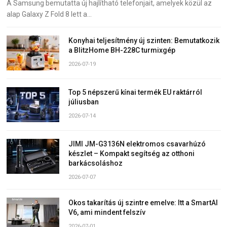
A Samsung bemutatta új hajlítható telefonjait, amelyek közül az
alap Galaxy Z Fold 8 lett a…
Konyhai teljesítmény új szinten: Bemutatkozik
a BlitzHome BH-228C turmixgép
2026-07-19
Top 5 népszerű kínai termék EU raktárról
júliusban
2026-07-14
JIMI JM-G3136N elektromos csavarhúzó
készlet – Kompakt segítség az otthoni
barkácsoláshoz
2026-07-07
Okos takarítás új szintre emelve: Itt a SmartAI
V6, ami mindent felszív
2026-07-01