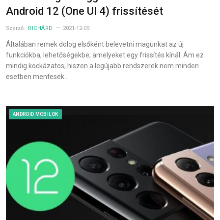
Android 12 (One UI 4) frissítését
Szerző:
RICHÁRD
2021-12-09
Általában remek dolog elsőként belevetni magunkat az új
funkciókba, lehetőségekbe, amelyeket egy frissítés kínál. Ám ez
mindig kockázatos, hiszen a legújabb rendszerek nem minden
esetben mentesek…
ANDROID MOBILOK