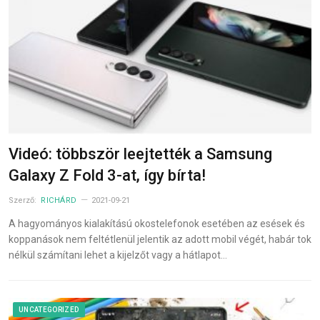
Videó: többször leejtették a Samsung
Galaxy Z Fold 3-at, így bírta!
Szerző:
RICHÁRD
2021-09-21
A hagyományos kialakítású okostelefonok esetében az esések és
koppanások nem feltétlenül jelentik az adott mobil végét, habár tok
nélkül számítani lehet a kijelzőt vagy a hátlapot…
UNCATEGORIZED