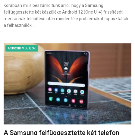
Korábban mi is beszámoltunk arról, hogy a Samsung
felfüggesztette két készüléke Android 12 (One UI 4) frissítését,
mert annak telepítése után mindenféle problémákat tapasztaltak
a felhasználók,…
ANDROID MOBILOK
A Samsung felfüggesztette két telefon