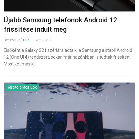
Újabb Samsung telefonok Android 12
frissítése indult meg
Szerző:
PÉTER
2021-12-06
Elsőként a Galaxy S21 szériára adta ki a Samsung a stabil Android
12 (One UI 4) rendszert, sokan már hazánkban is tudtak frissíteni.
Most két másik…
ANDROID MOBILOK