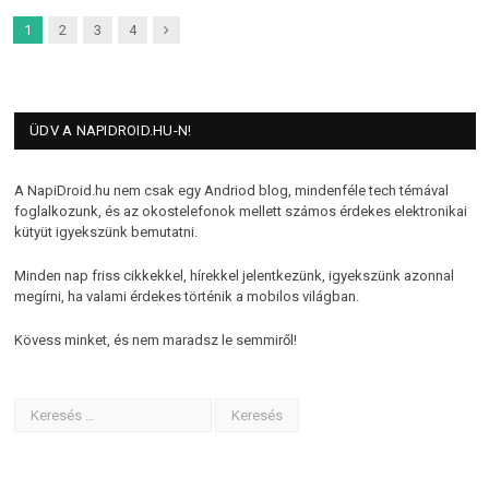
Next
1
2
3
4
ÜDV A NAPIDROID.HU-N!
A NapiDroid.hu nem csak egy Andriod blog, mindenféle tech témával
foglalkozunk, és az okostelefonok mellett számos érdekes elektronikai
kütyüt igyekszünk bemutatni.
Minden nap friss cikkekkel, hírekkel jelentkezünk, igyekszünk azonnal
megírni, ha valami érdekes történik a mobilos világban.
Kövess minket, és nem maradsz le semmiről!