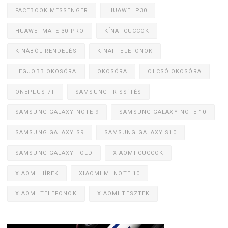
FACEBOOK MESSENGER
HUAWEI P30
HUAWEI MATE 30 PRO
KÍNAI CUCCOK
KÍNÁBÓL RENDELÉS
KÍNAI TELEFONOK
LEGJOBB OKOSÓRA
OKOSÓRA
OLCSÓ OKOSÓRA
ONEPLUS 7T
SAMSUNG FRISSÍTÉS
SAMSUNG GALAXY NOTE 9
SAMSUNG GALAXY NOTE 10
SAMSUNG GALAXY S9
SAMSUNG GALAXY S10
SAMSUNG GALAXY FOLD
XIAOMI CUCCOK
XIAOMI HÍREK
XIAOMI MI NOTE 10
XIAOMI TELEFONOK
XIAOMI TESZTEK