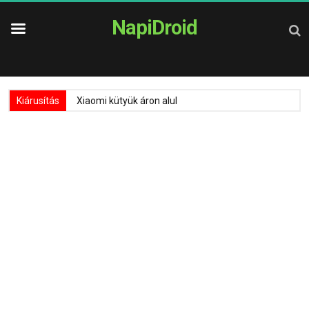
NapiDroid
Kiárusítás
Xiaomi kütyük áron alul