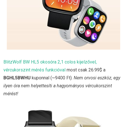
BlitzWolf BW HL5 okosóra 2,1 colos kijelzővel,
vércukorszint mérés funkcióval
most csak 26.99$ a
BGHL5BWHU
kuponnal (~9400 Ft).
Nem orvosi eszköz, egy
ilyen óra nem helyettesíti a hagyományos vércukorszint
mérést!