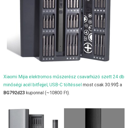
Xiaomi Mijia elektromos műszerész csavarhúzó szett 24 db
minőségi acél bitfejjel, USB-C töltéssel
most csak 30.99$ a
BG792d23
kuponnal (~10800 Ft).