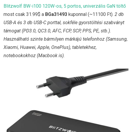
Blitzwolf BW-i100 120W-os, 5 portos, univerzális GaN töltő
most csak 31.99$ a
BGa31493
kuponnal (~11100 Ft).
2 db
USB-A és 3 db USB-C porttal, sokféle gyorstöltési szabványt
támogat (PD3.0, QC3.0, AFC, FCP, SCP, PPS, PE, stb.).
Használható szinte bármilyen márkájú telefonhoz (Samsung,
Xiaomi, Huawei, Apple, OnePlus), tabletekhez,
notebookokhoz (Macbook is).