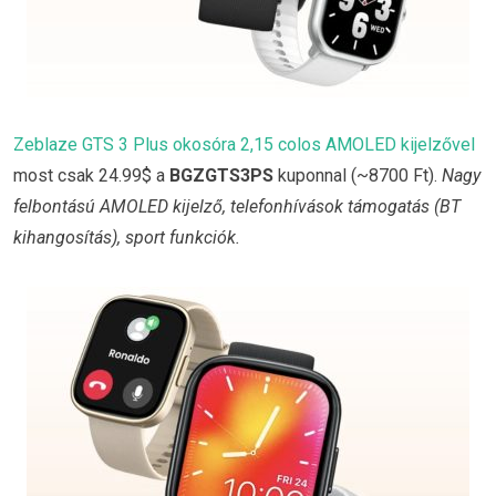
Zeblaze GTS 3 Plus okosóra 2,15 colos AMOLED kijelzővel
most csak 24.99$ a
BGZGTS3PS
kuponnal (~8700 Ft).
Nagy
felbontású AMOLED kijelző, telefonhívások támogatás (BT
kihangosítás), sport funkciók.