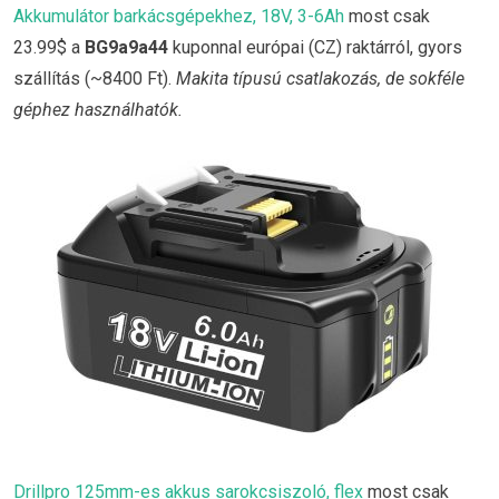
Akkumulátor barkácsgépekhez, 18V, 3-6Ah
most csak
23.99$ a
BG9a9a44
kuponnal európai (CZ) raktárról, gyors
szállítás (~8400 Ft).
Makita típusú csatlakozás, de sokféle
géphez használhatók.
Drillpro 125mm-es akkus sarokcsiszoló, flex
most csak