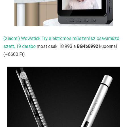
(Xiaomi) Wowstick Try elektromos műszerész csavarhúzó
szett, 19 darabo
most csak 18.99$ a
BG4b8992
kuponnal
(~6600 Ft).