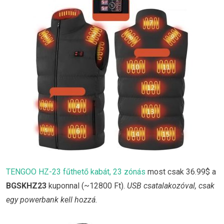
TENGOO HZ-23 fűthető kabát, 23 zónás
most csak 36.99$ a
BGSKHZ23
kuponnal (~12800 Ft).
USB csatalakozóval, csak
egy powerbank kell hozzá.