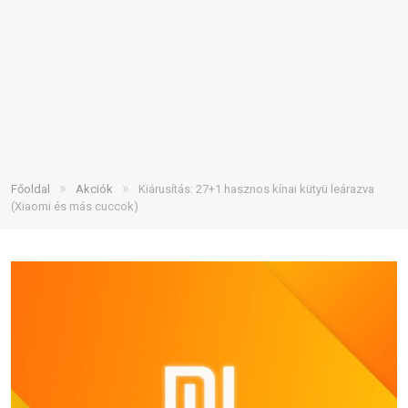
»
»
Főoldal
Akciók
Kiárusítás: 27+1 hasznos kínai kütyü leárazva
(Xiaomi és más cuccok)