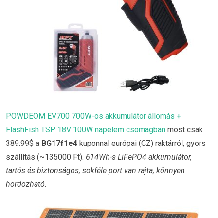
POWDEOM EV700 700W-os akkumulátor állomás +
FlashFish TSP 18V 100W napelem csomagban
most csak
389.99$ a
BG17f1e4
kuponnal európai (CZ) raktárról, gyors
szállítás (~135000 Ft).
614Wh-s LiFePO4 akkumulátor,
tartós és biztonságos, sokféle port van rajta, könnyen
hordozható.