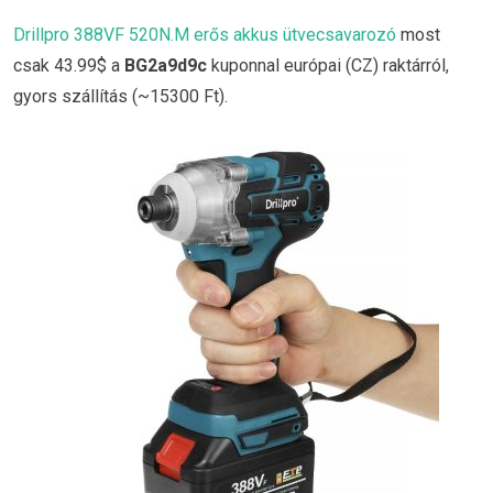
Drillpro 388VF 520N.M erős akkus ütvecsavarozó
most
csak 43.99$ a
BG2a9d9c
kuponnal európai (CZ) raktárról,
gyors szállítás (~15300 Ft).