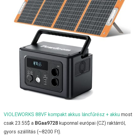
VIOLEWORKS 88VF kompakt akkus láncfűrész + akku
most
csak 23.55$ a
BGaa9728
kuponnal európai (CZ) raktárról,
gyors szállítás (~8200 Ft).