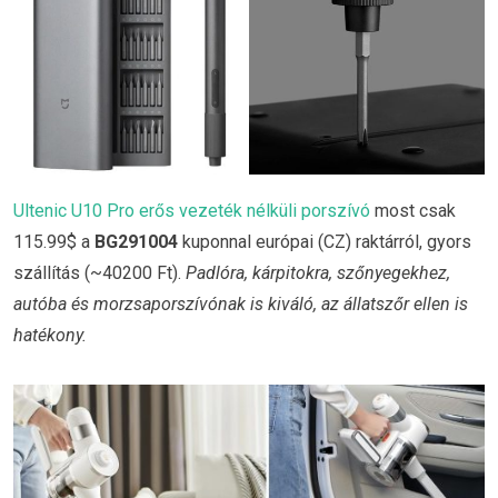
Ultenic U10 Pro erős vezeték nélküli porszívó
most csak
115.99$ a
BG291004
kuponnal európai (CZ) raktárról, gyors
szállítás (~40200 Ft).
Padlóra, kárpitokra, szőnyegekhez,
autóba és morzsaporszívónak is kiváló, az állatszőr ellen is
hatékony.