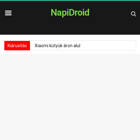
NapiDroid
Kiárusítás
Xiaomi kütyük áron alul