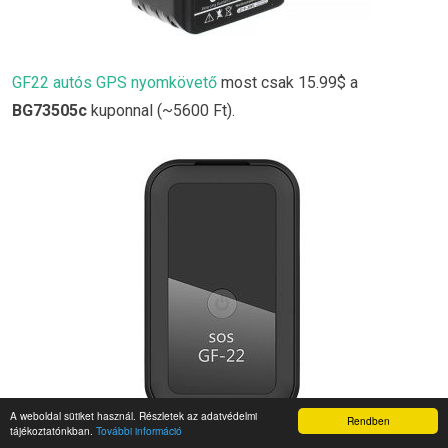
GF22 autós GPS nyomkövető
most csak 15.99$ a
BG73505c
kuponnal (~5600 Ft).
A weboldal sütiket használ. Részletek az adatvédelmi
Rendben
tájékoztatónkban.
További információ