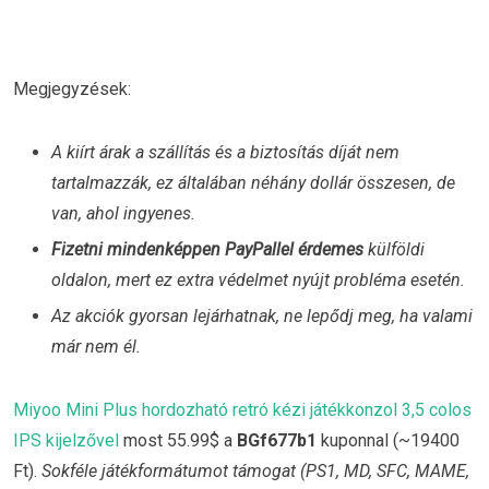
Megjegyzések:
A kiírt árak a szállítás és a biztosítás díját nem
tartalmazzák, ez általában néhány dollár összesen, de
van, ahol ingyenes.
Fizetni mindenképpen PayPallel érdemes
külföldi
oldalon, mert ez extra védelmet nyújt probléma esetén.
Az akciók gyorsan lejárhatnak, ne lepődj meg, ha valami
már nem él.
Miyoo Mini Plus hordozható retró kézi játékkonzol 3,5 colos
IPS kijelzővel
most 55.99$ a
BGf677b1
kuponnal (~19400
Ft).
Sokféle játékformátumot támogat (PS1, MD, SFC, MAME,