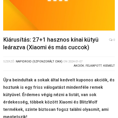
Kiárusítás: 27+1 hasznos kínai kütyü
0
leárazva (Xiaomi és más cuccok)
SZERZŐ:
NAPIDROID (SZPONZORÁLT CIKK)
ON
2024-01-07
AKCIÓK
,
FELKAPOTT
,
KIEMELT
Újra beindultak a sokak által kedvelt kuponos akciók, és
hoztunk is egy friss válogatást mindenféle remek
kütyüvel. Érdemes végig nézni a listát, van sok
érdekesség, többek között Xiaomi és BlitzWolf
termékek, szinte biztosan fogsz találni olyasmit, ami
megtetszik!