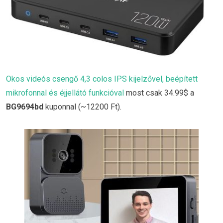
Okos videós csengő 4,3 colos IPS kijelzővel, beépített
mikrofonnal és éjjellátó funkcióval
most csak 34.99$ a
BG9694bd
kuponnal (~12200 Ft).