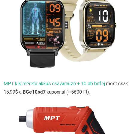
MPT kis méretű akkus csavarhúzó + 10 db bitfej
most csak
15.99$ a
BGe10bd7
kuponnal (~5600 Ft).