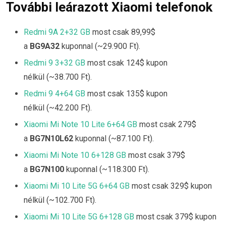
További leárazott Xiaomi telefonok
Redmi 9A 2+32 GB
most csak 89,99$
a
BG9A32
kuponnal (~29.900 Ft).
Redmi 9 3+32 GB
most csak 124$ kupon
nélkül (~38.700 Ft).
Redmi 9 4+64 GB
most csak 135$ kupon
nélkül (~42.200 Ft).
Xiaomi Mi Note 10 Lite 6+64 GB
most csak 279$
a
BG7N10L62
kuponnal (~87.100 Ft).
Xiaomi Mi Note 10 6+128 GB
most csak 379$
a
BG7N100
kuponnal (~118.300 Ft).
Xiaomi Mi 10 Lite 5G 6+64 GB
most csak 329$ kupon
nélkül (~102.700 Ft).
Xiaomi Mi 10 Lite 5G 6+128 GB
most csak 379$ kupon