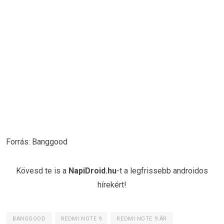
Forrás: Banggood
Kövesd te is a
NapiDroid.hu
-t a legfrissebb androidos
hírekért!
BANGGOOD
REDMI NOTE 9
REDMI NOTE 9 ÁR