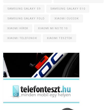
SAMSUNG GALAXY S9
SAMSUNG GALAXY S10
SAMSUNG GALAXY FOLD
XIAOMI CUCCOK
XIAOMI HÍREK
XIAOMI MI NOTE 10
XIAOMI TELEFONOK
XIAOMI TESZTEK