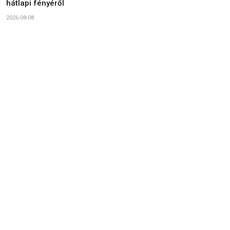
hátlapi fényéről
2026-08-08