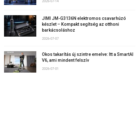
2026-07-14
JIMI JM-G3136N elektromos csavarhúzó
készlet – Kompakt segítség az otthoni
barkácsoláshoz
2026-07-07
Okos takarítás új szintre emelve: Itt a SmartAI
V6, ami mindent felszív
2026-07-01