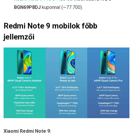
BGN69P8DJ
kuponnal (~77.700).
Redmi Note 9 mobilok főbb
jellemzői
Xiaomi Redmi Note 9: