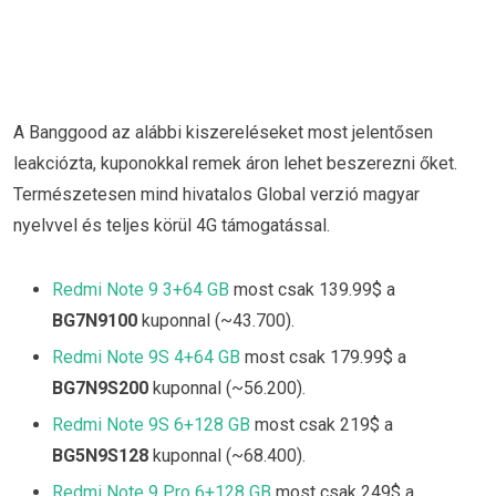
A Banggood az alábbi kiszereléseket most jelentősen
leakciózta, kuponokkal remek áron lehet beszerezni őket.
Természetesen mind hivatalos Global verzió magyar
nyelvvel és teljes körül 4G támogatással.
Redmi Note 9 3+64 GB
most csak 139.99$ a
BG7N9100
kuponnal (~43.700).
Redmi Note 9S 4+64 GB
most csak 179.99$ a
BG7N9S200
kuponnal (~56.200).
Redmi Note 9S 6+128 GB
most csak 219$ a
BG5N9S128
kuponnal (~68.400).
Redmi Note 9 Pro 6+128 GB
most csak 249$ a