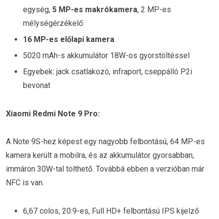
egység,
5 MP-es makrókamera
, 2 MP-es
mélységérzékelő
16 MP-es előlapi kamera
5020 mAh-s akkumulátor 18W-os gyorstöltéssel
Egyebek: jack csatlakozó, infraport, cseppálló P2i
bevonat
Xiaomi Redmi Note 9 Pro:
A Note 9S-hez képest egy nagyobb felbontású, 64 MP-es
kamera került a mobilra, és az akkumulátor gyorsabban,
immáron 30W-tal tölthető. Továbbá ebben a verzióban már
NFC is van.
6,67 colos, 20:9-es, Full HD+ felbontású IPS kijelző