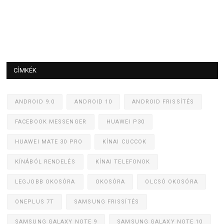
CÍMKÉK
ANDROID 9.0
ANDROID 10
ANDROID FRISSÍTÉS
FACEBOOK MESSENGER
HUAWEI P30
HUAWEI MATE 30 PRO
KÍNAI CUCCOK
KÍNÁBÓL RENDELÉS
KÍNAI TELEFONOK
LEGJOBB OKOSÓRA
OKOSÓRA
OLCSÓ OKOSÓRA
ONEPLUS 7T
SAMSUNG FRISSÍTÉS
SAMSUNG GALAXY NOTE 9
SAMSUNG GALAXY NOTE 10