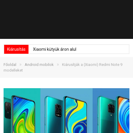
Kiárusítás
Xiaomi kütyük áron alul
»
»
Főoldal
Android mobilok
Kiárusítják a (Xiaomi) Redmi Note 9
modelleket