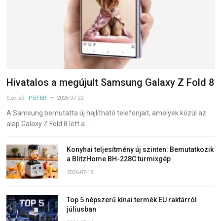
Hivatalos a megújult Samsung Galaxy Z Fold 8
Szerző:
PÉTER
2026-07-22
A Samsung bemutatta új hajlítható telefonjait, amelyek közül az
alap Galaxy Z Fold 8 lett a…
Konyhai teljesítmény új szinten: Bemutatkozik
a BlitzHome BH-228C turmixgép
2026-07-19
Top 5 népszerű kínai termék EU raktárról
júliusban