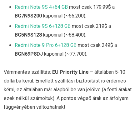
Redmi Note 9S 4+64 GB
most csak 179.99$ a
BG7N9S200
kuponnal (~56.200).
Redmi Note 9S 6+128 GB
most csak 219$ a
BG5N9S128
kuponnal (~68.400).
Redmi Note 9 Pro 6+128 GB
most csak 249$ a
BGN69P8DJ
kuponnal (~77.700).
Vámmentes szállítás:
EU Priority Line
– általában 5-10
dollárba kerül. Emellett szállítási biztosítást is érdemes
kérni, ez általában már alapból be van jelölve (a fenti árakat
ezek nélkül számoltuk). A pontos végső árak az árfolyam
függvényében változhatnak!