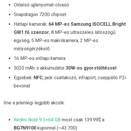
Oldalsó ujjlenyomat-olvasó
Snapdragon 720G chipset
Hátlapi kamerák:
64 MP-es Samsung ISOCELL Bright
GW1 fő szenzor
, 8 MP-es ultraszéles látószögű
egység, 5 MP-es makrókamera, 2 MP-es
mélységérzékelő
16 MP-es előlapi kamera
5020 mAh-s akkumulátor
30W-os gyorstöltéssel
Egyebek:
NFC
, jack csatlakozó, infraport, cseppálló P2i
bevonat
Íme a jelenlegi legjobb akciók:
Redmi Note 9 3+64 GB
most csak 139.99$ a
BG7N9100
kuponnal (~43.700).