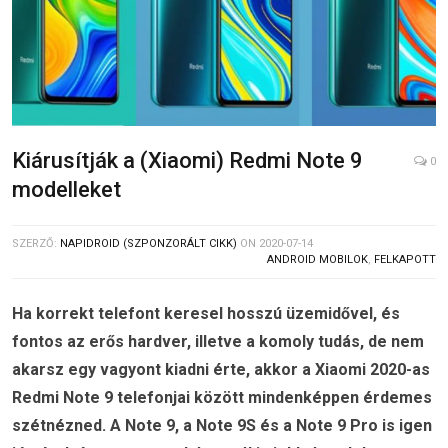
Kiárusítják a (Xiaomi) Redmi Note 9
0
modelleket
SZERZŐ:
NAPIDROID (SZPONZORÁLT CIKK)
ON
2020-07-14
ANDROID MOBILOK
,
FELKAPOTT
Ha korrekt telefont keresel hosszú üzemidővel, és
fontos az erős hardver, illetve a komoly tudás, de nem
akarsz egy vagyont kiadni érte, akkor a Xiaomi 2020-as
Redmi Note 9 telefonjai között mindenképpen érdemes
szétnézned. A Note 9, a Note 9S és a Note 9 Pro is igen