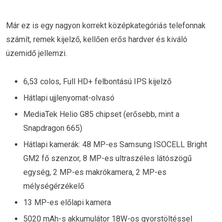
Már ez is egy nagyon korrekt középkategóriás telefonnak
számít, remek kijelző, kellően erős hardver és kiváló
üzemidő jellemzi.
6,53 colos, Full HD+ felbontású IPS kijelző
Hátlapi ujjlenyomat-olvasó
MediaTek Helio G85 chipset (erősebb, mint a
Snapdragon 665)
Hátlapi kamerák: 48 MP-es Samsung ISOCELL Bright
GM2 fő szenzor, 8 MP-es ultraszéles látószögű
egység, 2 MP-es makrókamera, 2 MP-es
mélységérzékelő
13 MP-es előlapi kamera
5020 mAh-s akkumulátor 18W-os gyorstöltéssel