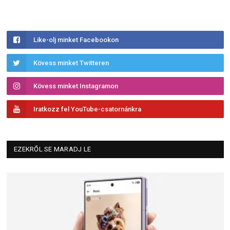
Like-olj minket Facebookon
Kövess minket Twitteren
Kövess minket Instagramon
Iratkozz fel YouTube-csatornánkra
EZEKRŐL SE MARADJ LE