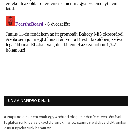
ÜDV A NAPIDROID.HU-N!
A NapiDroid.hu nem csak egy Andriod blog, mindenféle tech témával
foglalkozunk, és az okostelefonok mellett számos érdekes elektronikai
kütyüt igyekszünk bemutatni.