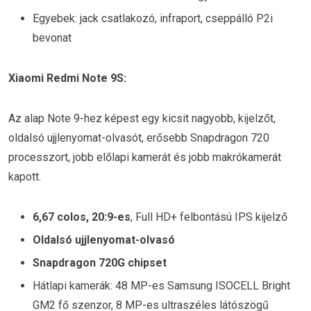
Egyebek: jack csatlakozó, infraport, cseppálló P2i
bevonat
Xiaomi Redmi Note 9S:
Az alap Note 9-hez képest egy kicsit nagyobb, kijelzőt,
oldalsó ujjlenyomat-olvasót, erősebb Snapdragon 720
processzort, jobb előlapi kamerát és jobb makrókamerát
kapott.
6,67 colos, 20:9-es
, Full HD+ felbontású IPS kijelző
Oldalsó ujjlenyomat-olvasó
Snapdragon 720G chipset
Hátlapi kamerák: 48 MP-es Samsung ISOCELL Bright
GM2 fő szenzor, 8 MP-es ultraszéles látószögű