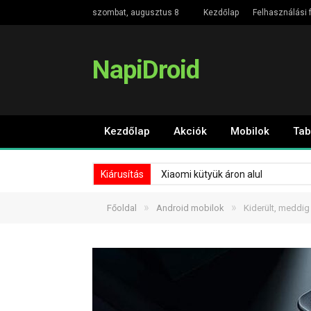
szombat, augusztus 8
Kezdőlap
Felhasználási f
NapiDroid
Kezdőlap
Akciók
Mobilok
Tab
Kiárusítás
Xiaomi kütyük áron alul
»
»
Főoldal
Android mobilok
Kiderült, meddig