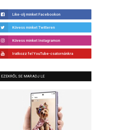
Like-olj minket Facebookon
Kövess minket Twitteren
Kövess minket Instagramon
Iratkozz fel YouTube-csatornánkra
EZEKRŐL SE MARADJ LE