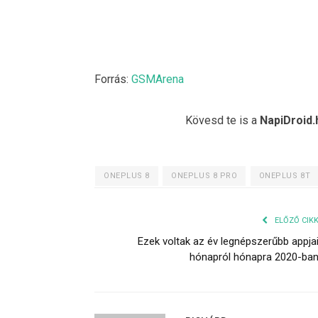
Forrás:
GSMArena
Kövesd te is a
NapiDroid.
ONEPLUS 8
ONEPLUS 8 PRO
ONEPLUS 8T
ELŐZŐ CIK
Ezek voltak az év legnépszerűbb appja
hónapról hónapra 2020-ba