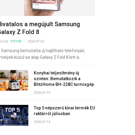
ivatalos a megújult Samsung
alaxy Z Fold 8
zerző:
PÉTER
2026-07-22
 Samsung bemutatta új hajlítható telefonjait,
melyek közül az alap Galaxy Z Fold 8 lett a…
Konyhai teljesítmény új
szinten: Bemutatkozik a
BlitzHome BH-228C turmixgép
2026-07-19
Top 5 népszerű kínai termék EU
raktárról júliusban
2026-07-14