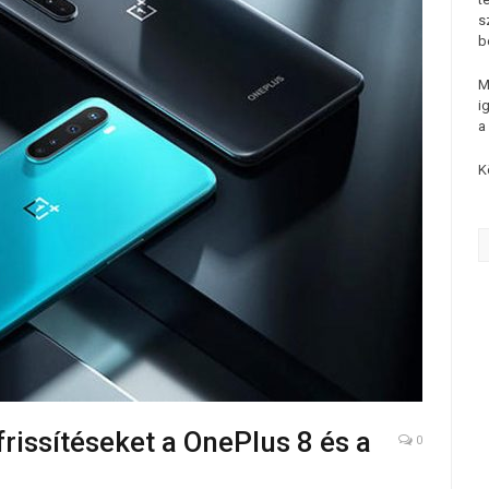
s
b
M
i
a
K
rissítéseket a OnePlus 8 és a
0