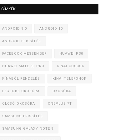
CÍMKÉK
ANDROID 9.0
ANDROID 10
ANDROID FRISSÍTÉS
FACEBOOK MESSENGER
HUAWEI P30
HUAWEI MATE 30 PRO
KÍNAI CUCCOK
KÍNÁBÓL RENDELÉS
KÍNAI TELEFONOK
LEGJOBB OKOSÓRA
OKOSÓRA
OLCSÓ OKOSÓRA
ONEPLUS 7T
SAMSUNG FRISSÍTÉS
SAMSUNG GALAXY NOTE 9