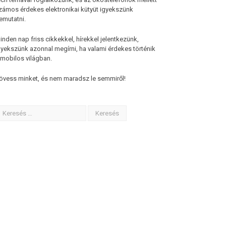
zámos érdekes elektronikai kütyüt igyekszünk
emutatni.
inden nap friss cikkekkel, hírekkel jelentkezünk,
gyekszünk azonnal megírni, ha valami érdekes történik
 mobilos világban.
övess minket, és nem maradsz le semmiről!