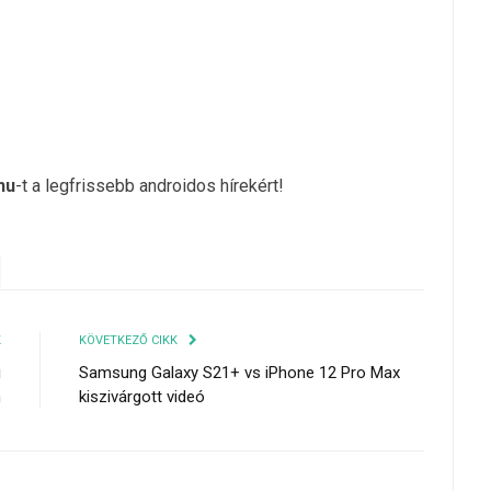
hu
-t a legfrissebb androidos hírekért!
K
KÖVETKEZŐ CIKK
i
Samsung Galaxy S21+ vs iPhone 12 Pro Max
n
kiszivárgott videó