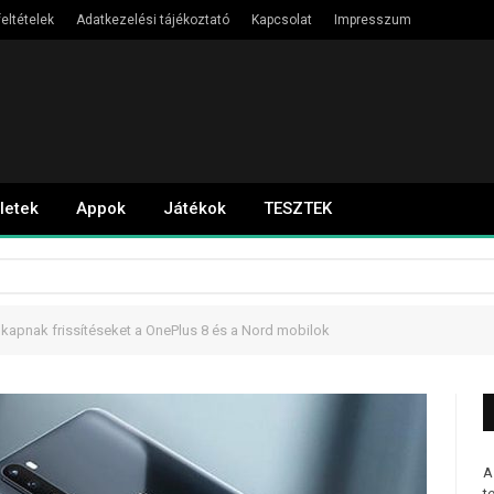
eltételek
Adatkezelési tájékoztató
Kapcsolat
Impresszum
letek
Appok
Játékok
TESZTEK
 kapnak frissítéseket a OnePlus 8 és a Nord mobilok
A
t