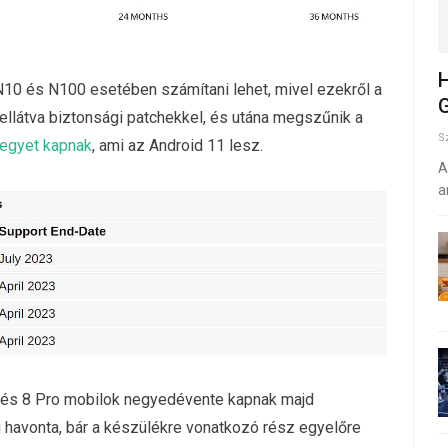
H
N10 és N100 esetében számítani lehet, mivel ezekről a
G
 ellátva biztonsági patchekkel, és utána megszűnik a
S
egyet kapnak
, ami az Android 11 lesz.
A
a
 8 és 8 Pro mobilok negyedévente kapnak majd
g havonta, bár a készülékre vonatkozó rész egyelőre