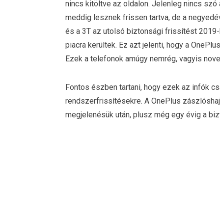
nincs kitöltve az oldalon. Jelenleg nincs szó 
meddig lesznek frissen tartva, de a negyed
és a 3T az utolsó biztonsági frissítést 2019
piacra kerültek. Ez azt jelenti, hogy a OnePl
Ezek a telefonok amúgy nemrég, vagyis nove
Fontos észben tartani, hogy ezek az infók cs
rendszerfrissítésekre. A OnePlus zászlóshajó
megjelenésük után, plusz még egy évig a biz