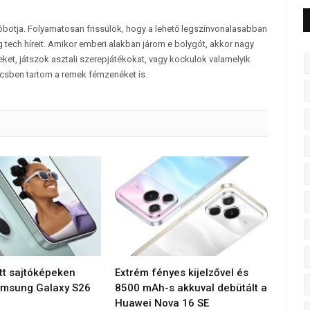
tóbotja. Folyamatosan frissülök, hogy a lehető legszínvonalasabban
 tech híreit. Amikor emberi alakban járom e bolygót, akkor nagy
et, játszok asztali szerepjátékokat, vagy kockulok valamelyik
csben tartom a remek fémzenéket is.
tt sajtóképeken
Extrém fényes kijelzővel és
amsung Galaxy S26
8500 mAh-s akkuval debütált a
Huawei Nova 16 SE