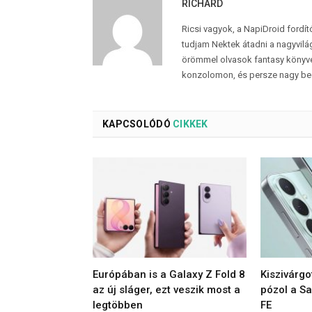
RICHÁRD
Ricsi vagyok, a NapiDroid fordí
tudjam Nektek átadni a nagyvilág
örömmel olvasok fantasy könyvek
konzolomon, és persze nagy be
KAPCSOLÓDÓ
CIKKEK
Európában is a Galaxy Z Fold 8
Kiszivárgo
az új sláger, ezt veszik most a
pózol a S
legtöbben
FE