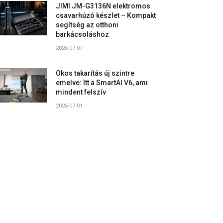
JIMI JM-G3136N elektromos
csavarhúzó készlet – Kompakt
segítség az otthoni
barkácsoláshoz
2026-07-07
Okos takarítás új szintre
emelve: Itt a SmartAI V6, ami
mindent felszív
2026-07-01