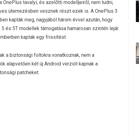
a OnePlus tavalyi, és azelőtti modelljeiről, nem tudni,
éves ütemezésben vesznek részt ezek is. A OnePlus 3
-ben kapták meg, nagyjából három évvel azután, hogy
us 5 és 5T modellek támogatása hamarosan szintén lejár.
mberben kaptak egy frissítést.
ak a biztonsági foltokra vonatkoznak, nem a
k alapvetően két új Android verziót kapnak a
tonsági patcheket.