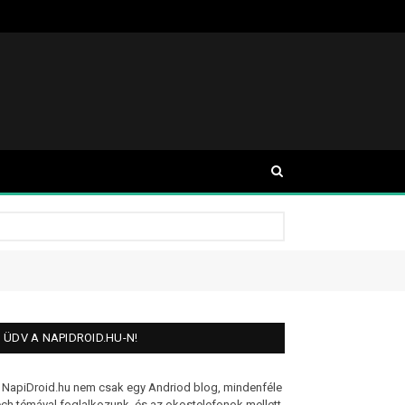
ÜDV A NAPIDROID.HU-N!
 NapiDroid.hu nem csak egy Andriod blog, mindenféle
ech témával foglalkozunk, és az okostelefonok mellett