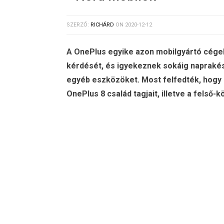
SZERZŐ:
RICHÁRD
ON
2020-12-12
A OnePlus egyike azon mobilgyártó cégek
kérdését, és igyekeznek sokáig naprakész
egyéb eszközöket. Most felfedték, hogy
OnePlus 8 család tagjait, illetve a felső