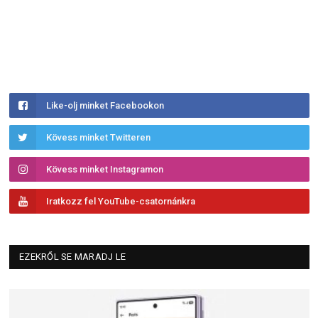
Like-olj minket Facebookon
Kövess minket Twitteren
Kövess minket Instagramon
Iratkozz fel YouTube-csatornánkra
EZEKRŐL SE MARADJ LE