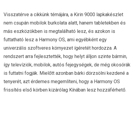
Visszatérve a cikkünk témájára, a Kirin 9000 lapkakészlet
nem csupán mobilok burkolata alatt, hanem tabletekben és
más eszközökben is megtalálható lesz, és azokon is
futtatható lesz a Harmony OS, ami egyébként egy
univerzális szoftveres környezet ígéretét hordozza. A
rendszert arra fejlesztették, hogy helyt álljon szinte bármin,
így televíziók, mobilok, autós fejegységek, de még okosórák
is futtatni fogják. Mielőtt azonban bárki dörzsölni kezdené a
tenyerét, azt érdemes megemlíteni, hogy a Harmony OS
frissítés első körben kizárólag Kínában lesz hozzáférhető.