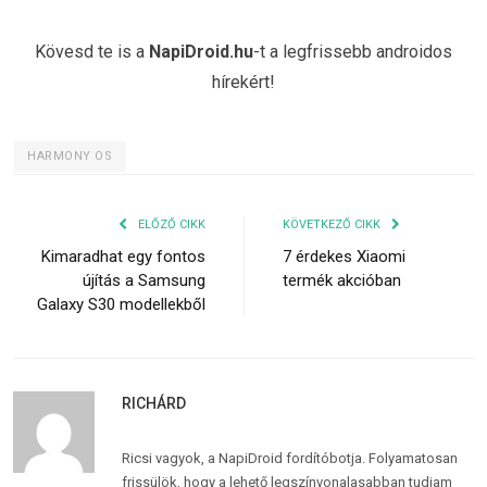
Kövesd te is a
NapiDroid.hu
-t a legfrissebb androidos
hírekért!
HARMONY OS
ELŐZŐ CIKK
KÖVETKEZŐ CIKK
Kimaradhat egy fontos
7 érdekes Xiaomi
újítás a Samsung
termék akcióban
Galaxy S30 modellekből
RICHÁRD
Ricsi vagyok, a NapiDroid fordítóbotja. Folyamatosan
frissülök, hogy a lehető legszínvonalasabban tudjam