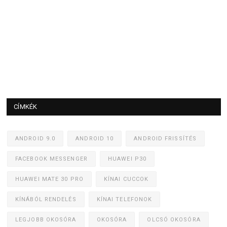
CÍMKÉK
ANDROID 9.0
ANDROID 10
ANDROID FRISSÍTÉS
FACEBOOK MESSENGER
HUAWEI P30
HUAWEI MATE 30 PRO
KÍNAI CUCCOK
KÍNÁBÓL RENDELÉS
KÍNAI TELEFONOK
LEGJOBB OKOSÓRA
OKOSÓRA
OLCSÓ OKOSÓRA