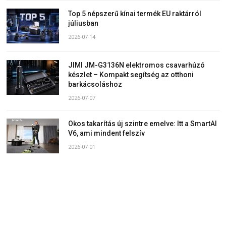
Top 5 népszerű kínai termék EU raktárról
júliusban
2026-07-14
JIMI JM-G3136N elektromos csavarhúzó
készlet – Kompakt segítség az otthoni
barkácsoláshoz
2026-07-07
Okos takarítás új szintre emelve: Itt a SmartAI
V6, ami mindent felszív
2026-07-01