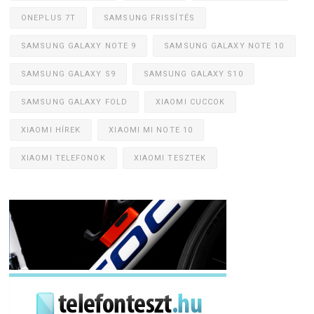
ONEPLUS 7T
SAMSUNG FRISSÍTÉS
SAMSUNG GALAXY NOTE 9
SAMSUNG GALAXY NOTE 10
SAMSUNG GALAXY S9
SAMSUNG GALAXY S10
SAMSUNG GALAXY FOLD
XIAOMI CUCCOK
XIAOMI HÍREK
XIAOMI MI NOTE 10
XIAOMI TELEFONOK
XIAOMI TESZTEK