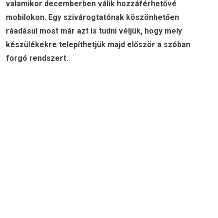
valamikor decemberben válik hozzáférhetővé
mobilokon. Egy szivárogtatónak köszönhetően
ráadásul most már azt is tudni véljük, hogy mely
készülékekre telepíthetjük majd először a szóban
forgó rendszert.