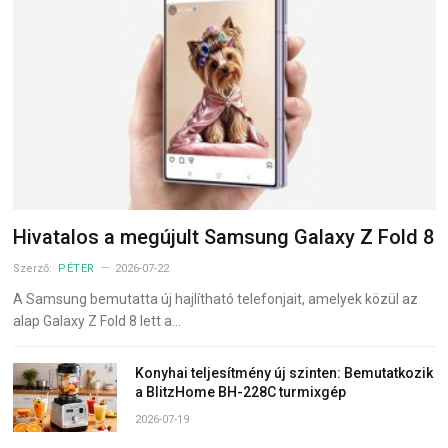
Hivatalos a megújult Samsung Galaxy Z Fold 8
Szerző:
PÉTER
2026-07-22
A Samsung bemutatta új hajlítható telefonjait, amelyek közül az
alap Galaxy Z Fold 8 lett a…
Konyhai teljesítmény új szinten: Bemutatkozik
a BlitzHome BH-228C turmixgép
2026-07-19