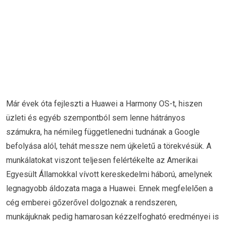
Már évek óta fejleszti a Huawei a Harmony OS-t, hiszen
üzleti és egyéb szempontból sem lenne hátrányos
számukra, ha némileg függetlenedni tudnának a Google
befolyása alól, tehát messze nem újkeletű a törekvésük. A
munkálatokat viszont teljesen felértékelte az Amerikai
Egyesült Államokkal vívott kereskedelmi háború, amelynek
legnagyobb áldozata maga a Huawei. Ennek megfelelően a
cég emberei gőzerővel dolgoznak a rendszeren,
munkájuknak pedig hamarosan kézzelfogható eredményei is