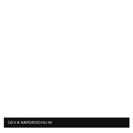
ÜDV A NAPIDROID.HU-N!