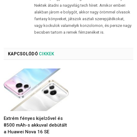
Nektek átadni a nagyvilág tech híreit. Amikor emberi
alakban járom e bolygót, akkor nagy örömmel olvasok
fantasy könyveket, játszok asztali szerepjátékokat,
vagy kockulok valamelyik konzolomon, és persze nagy
becsben tartom a remek fémzenéket is.
KAPCSOLÓDÓ
CIKKEK
Extrém fényes kijelzővel és
8500 mAh-s akkuval debütált
a Huawei Nova 16 SE