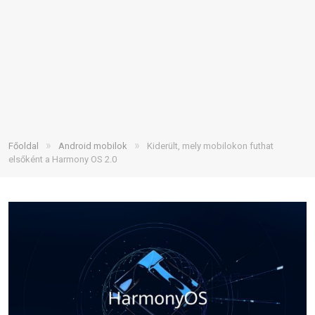
»
»
Főoldal
Android mobilok
Kiderült, mely mobilokon futhat
elsőként a Harmony OS 2.0