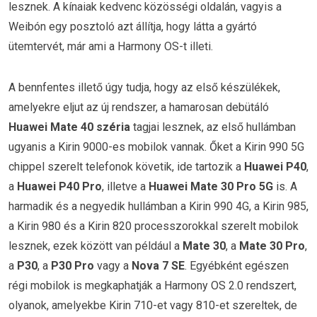
lesznek. A kínaiak kedvenc közösségi oldalán, vagyis a
Weibón egy posztoló azt állítja, hogy látta a gyártó
ütemtervét, már ami a Harmony OS-t illeti.
A bennfentes illető úgy tudja, hogy az első készülékek,
amelyekre eljut az új rendszer, a hamarosan debütáló
Huawei Mate 40 széria
tagjai lesznek, az első hullámban
ugyanis a Kirin 9000-es mobilok vannak. Őket a Kirin 990 5G
chippel szerelt telefonok követik, ide tartozik a
Huawei P40
,
a
Huawei P40 Pro
, illetve a
Huawei Mate 30 Pro 5G
is. A
harmadik és a negyedik hullámban a Kirin 990 4G, a Kirin 985,
a Kirin 980 és a Kirin 820 processzorokkal szerelt mobilok
lesznek, ezek között van például a
Mate 30
, a
Mate 30 Pro
,
a
P30
, a
P30 Pro
vagy a
Nova 7 SE
. Egyébként egészen
régi mobilok is megkaphatják a Harmony OS 2.0 rendszert,
olyanok, amelyekbe Kirin 710-et vagy 810-et szereltek, de