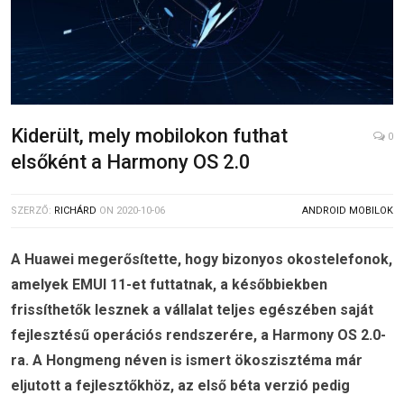
Kiderült, mely mobilokon futhat
0
elsőként a Harmony OS 2.0
SZERZŐ:
RICHÁRD
ON
2020-10-06
ANDROID MOBILOK
A Huawei megerősítette, hogy bizonyos okostelefonok,
amelyek EMUI 11-et futtatnak, a későbbiekben
frissíthetők lesznek a vállalat teljes egészében saját
fejlesztésű operációs rendszerére, a Harmony OS 2.0-
ra. A Hongmeng néven is ismert ökoszisztéma már
eljutott a fejlesztőkhöz, az első béta verzió pedig