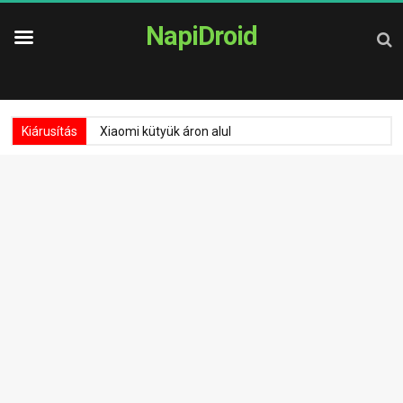
NapiDroid
Kiárusítás
Xiaomi kütyük áron alul