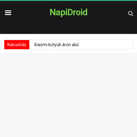
NapiDroid
Kiárusítás
Xiaomi kütyük áron alul