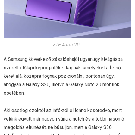
ZTE Axon 20
A Samsung következő zászlóshajói ugyanúgy kivágásba
szerelt előlapi képrögzítőket kapnak, amelyeket a felső
keret alá, középre fognak pozícionálni, pontosan úgy,
ahogyan a Galaxy S20, illetve a Galaxy Note 20 mobilok
esetében.
Aki esetleg ezektől az infóktól el lenne keseredve, mert
velünk együtt már nagyon várja a notch és a többi hasonló
megoldás eltünését, ne búsuljon, mert a Galaxy S30