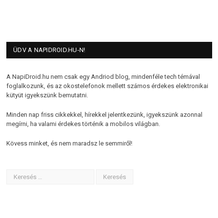
ÜDV A NAPIDROID.HU-N!
A NapiDroid.hu nem csak egy Andriod blog, mindenféle tech témával
foglalkozunk, és az okostelefonok mellett számos érdekes elektronikai
kütyüt igyekszünk bemutatni.
Minden nap friss cikkekkel, hírekkel jelentkezünk, igyekszünk azonnal
megírni, ha valami érdekes történik a mobilos világban.
Kövess minket, és nem maradsz le semmiről!