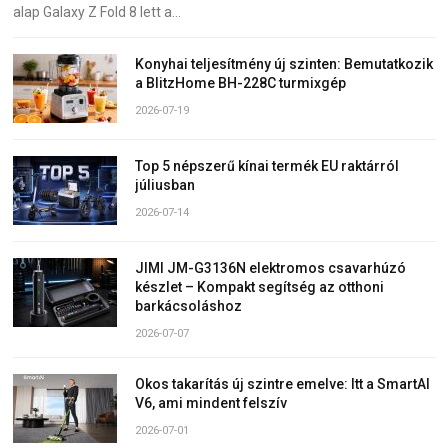
alap Galaxy Z Fold 8 lett a…
Konyhai teljesítmény új szinten: Bemutatkozik
a BlitzHome BH-228C turmixgép
2026-07-19
Top 5 népszerű kínai termék EU raktárról
júliusban
2026-07-14
JIMI JM-G3136N elektromos csavarhúzó
készlet – Kompakt segítség az otthoni
barkácsoláshoz
2026-07-07
Okos takarítás új szintre emelve: Itt a SmartAI
V6, ami mindent felszív
2026-07-01