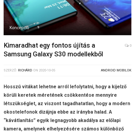
Koncepció
Kimaradhat egy fontos újítás a
0
Samsung Galaxy S30 modellekből
SZERZŐ:
RICHÁRD
ON
2020-10-05
ANDROID MOBILOK
Hosszú vitákat lehetne arról lefolytatni, hogy a kijelző
körüli keretek méretének csökkentése mennyire
létszükséglet, az viszont tagadhatatlan, hogy a modern
okostelefonok dizájnja ebbe az irányba halad. A
“kávátlanítás” egyik legnagyobb akadálya az előlapi
kamera, amelynek elhelyezésére számos különböző