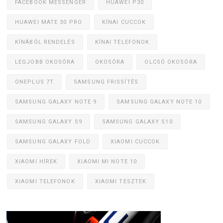
FACEBOOK MESSENGER
HUAWEI P30
HUAWEI MATE 30 PRO
KÍNAI CUCCOK
KÍNÁBÓL RENDELÉS
KÍNAI TELEFONOK
LEGJOBB OKOSÓRA
OKOSÓRA
OLCSÓ OKOSÓRA
ONEPLUS 7T
SAMSUNG FRISSÍTÉS
SAMSUNG GALAXY NOTE 9
SAMSUNG GALAXY NOTE 10
SAMSUNG GALAXY S9
SAMSUNG GALAXY S10
SAMSUNG GALAXY FOLD
XIAOMI CUCCOK
XIAOMI HÍREK
XIAOMI MI NOTE 10
XIAOMI TELEFONOK
XIAOMI TESZTEK