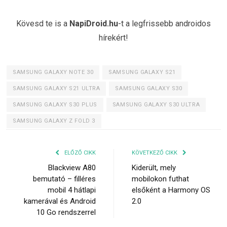
Kövesd te is a
NapiDroid.hu
-t a legfrissebb androidos
hírekért!
SAMSUNG GALAXY NOTE 30
SAMSUNG GALAXY S21
SAMSUNG GALAXY S21 ULTRA
SAMSUNG GALAXY S30
SAMSUNG GALAXY S30 PLUS
SAMSUNG GALAXY S30 ULTRA
SAMSUNG GALAXY Z FOLD 3
ELŐZŐ CIKK
KÖVETKEZŐ CIKK
Blackview A80
Kiderült, mely
bemutató – filléres
mobilokon futhat
mobil 4 hátlapi
elsőként a Harmony OS
kamerával és Android
2.0
10 Go rendszerrel