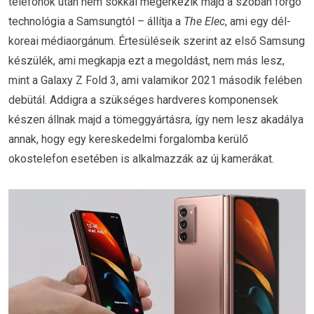
telefonok után nem sokkal megérkezik majd a szóban forgó
technológia a Samsungtól – állítja a
The Elec
, ami egy dél-
koreai médiaorgánum. Értesüléseik szerint az első Samsung
készülék, ami megkapja ezt a megoldást, nem más lesz,
mint a Galaxy Z Fold 3, ami valamikor 2021 második felében
debütál. Addigra a szükséges hardveres komponensek
készen állnak majd a tömeggyártásra, így nem lesz akadálya
annak, hogy egy kereskedelmi forgalomba kerülő
okostelefon esetében is alkalmazzák az új kamerákat.