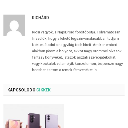
RICHÁRD
Ricsi vagyok, a NapiDroid fordítóbotja. Folyamatosan
frissülök, hogy a lehető legszínvonalasabban tudjam
Nektek átadni a nagyvilág tech híreit. Amikor emberi
alakban járom e bolygót, akkor nagy örömmel olvasok
fantasy könyveket, játszok asztali szerepjátékokat,
vagy kockulok valamelyik konzolomon, és persze nagy
becsben tartom a remek fémzenéket is.
KAPCSOLÓDÓ
CIKKEK