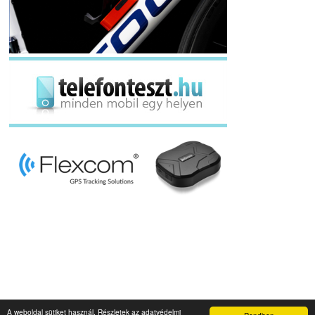
A weboldal sütiket használ. Részletek az adatvédelmi