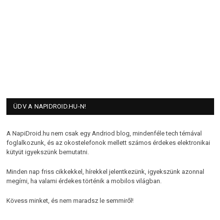
ÜDV A NAPIDROID.HU-N!
A NapiDroid.hu nem csak egy Andriod blog, mindenféle tech témával
foglalkozunk, és az okostelefonok mellett számos érdekes elektronikai
kütyüt igyekszünk bemutatni.
Minden nap friss cikkekkel, hírekkel jelentkezünk, igyekszünk azonnal
megírni, ha valami érdekes történik a mobilos világban.
Kövess minket, és nem maradsz le semmiről!