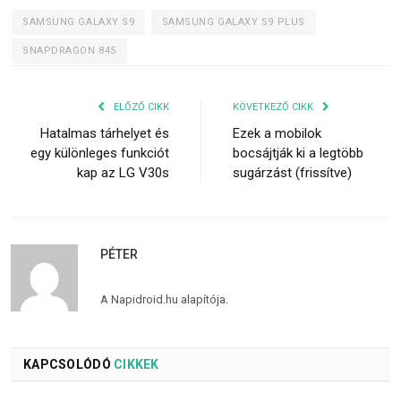
SAMSUNG GALAXY S9
SAMSUNG GALAXY S9 PLUS
SNAPDRAGON 845
ELŐZŐ CIKK
KÖVETKEZŐ CIKK
Hatalmas tárhelyet és
Ezek a mobilok
egy különleges funkciót
bocsájtják ki a legtöbb
kap az LG V30s
sugárzást (frissítve)
PÉTER
A Napidroid.hu alapítója.
KAPCSOLÓDÓ
CIKKEK