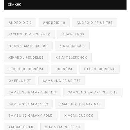
CÍMKÉK
ANDROID 9.0
ANDROID 10
ANDROID FRISSÍTÉS
FACEBOOK MESSENGER
HUAWEI P30
HUAWEI MATE 30 PRO
KÍNAI CUCCOK
KÍNÁBÓL RENDELÉS
KÍNAI TELEFONOK
LEGJOBB OKOSÓRA
OKOSÓRA
OLCSÓ OKOSÓRA
ONEPLUS 7T
SAMSUNG FRISSÍTÉS
SAMSUNG GALAXY NOTE 9
SAMSUNG GALAXY NOTE 10
SAMSUNG GALAXY S9
SAMSUNG GALAXY S10
SAMSUNG GALAXY FOLD
XIAOMI CUCCOK
XIAOMI HÍREK
XIAOMI MI NOTE 10