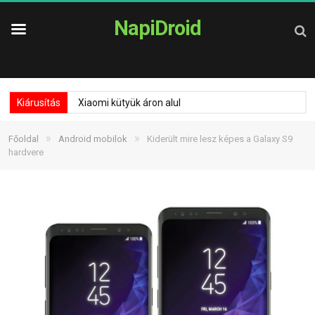
NapiDroid
Kiárusítás
Xiaomi kütyük áron alul
»
»
Főoldal
Android mobilok
Kiderült mire lesz képes a Galaxy S9
hardvere