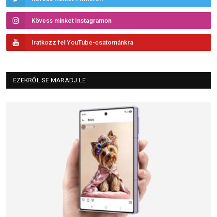
Kövess minket Instagramon
Iratkozz fel YouTube-csatornánkra
EZEKRŐL SE MARADJ LE