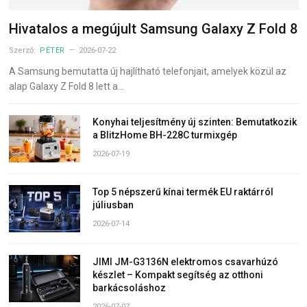
Hivatalos a megújult Samsung Galaxy Z Fold 8
Szerző:
PÉTER
2026-07-22
A Samsung bemutatta új hajlítható telefonjait, amelyek közül az
alap Galaxy Z Fold 8 lett a…
Konyhai teljesítmény új szinten: Bemutatkozik
a BlitzHome BH-228C turmixgép
2026-07-19
Top 5 népszerű kínai termék EU raktárról
júliusban
2026-07-14
JIMI JM-G3136N elektromos csavarhúzó
készlet – Kompakt segítség az otthoni
barkácsoláshoz
2026-07-07