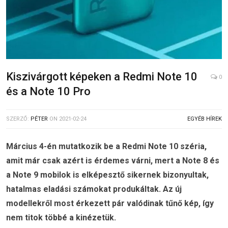
Kiszivárgott képeken a Redmi Note 10
0
és a Note 10 Pro
SZERZŐ:
PÉTER
ON
2021-02-24
EGYÉB HÍREK
Március 4-én mutatkozik be a Redmi Note 10 széria,
amit már csak azért is érdemes várni, mert a Note 8 és
a Note 9 mobilok is elképesztő sikernek bizonyultak,
hatalmas eladási számokat produkáltak. Az új
modellekről most érkezett pár valódinak tűnő kép, így
nem titok többé a kinézetük.