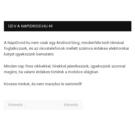
ÜDV A NAPIDROID.HU-N!
A NapiDroid.hu nem csak egy Andriod blog, mindenféle tech témával
foglalkozunk, és az okostelefonok mellett számos érdekes elektronikai
kütyüt igyekszünk bemutatni.
Minden nap friss cikkekkel, hírekkel jelentkezünk, igyekszünk azonnal
megírni, ha valami érdekes történik a mobilos világban.
Kövess minket, és nem maradsz le semmiről!