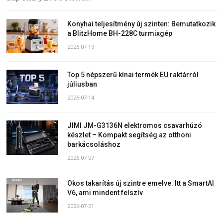
Konyhai teljesítmény új szinten: Bemutatkozik
a BlitzHome BH-228C turmixgép
2026-07-19
Top 5 népszerű kínai termék EU raktárról
júliusban
2026-07-14
JIMI JM-G3136N elektromos csavarhúzó
készlet – Kompakt segítség az otthoni
barkácsoláshoz
2026-07-07
Okos takarítás új szintre emelve: Itt a SmartAI
V6, ami mindent felszív
2026-07-01