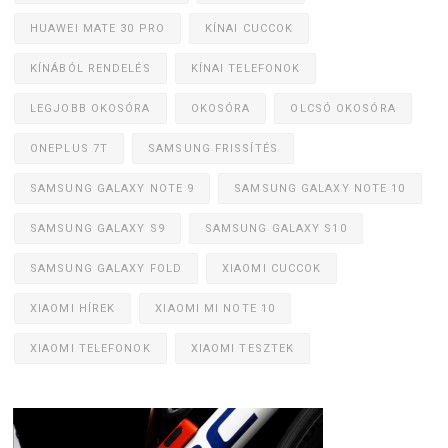
HUAWEI MATE 30 PRO
KÍNAI CUCCOK
KÍNÁBÓL RENDELÉS
KÍNAI TELEFONOK
LEGJOBB OKOSÓRA
OKOSÓRA
OLCSÓ OKOSÓRA
ONEPLUS 7T
SAMSUNG FRISSÍTÉS
SAMSUNG GALAXY NOTE 9
SAMSUNG GALAXY NOTE 10
SAMSUNG GALAXY S9
SAMSUNG GALAXY S10
SAMSUNG GALAXY FOLD
XIAOMI CUCCOK
XIAOMI HÍREK
XIAOMI MI NOTE 10
XIAOMI TELEFONOK
XIAOMI TESZTEK