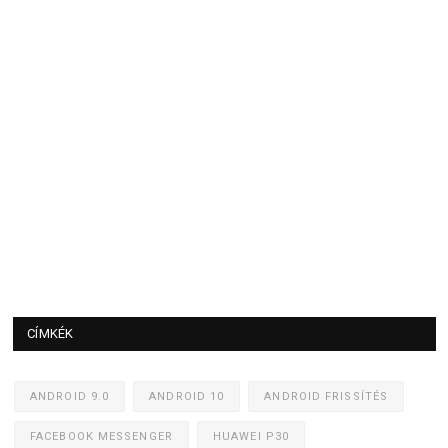
CÍMKÉK
ANDROID 9.0
ANDROID 10
ANDROID FRISSÍTÉS
FACEBOOK MESSENGER
HUAWEI P30