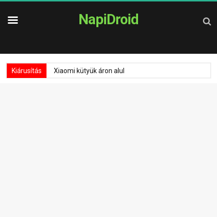
NapiDroid
Kiárusítás
Xiaomi kütyük áron alul