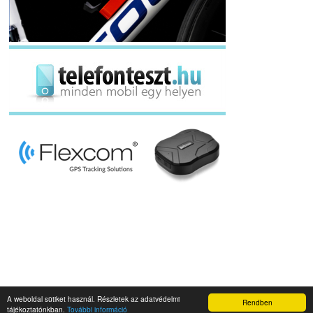
A weboldal sütiket használ. Részletek az adatvédelmi
Rendben
Napidroid.hu 2019
tájékoztatónkban.
További információ