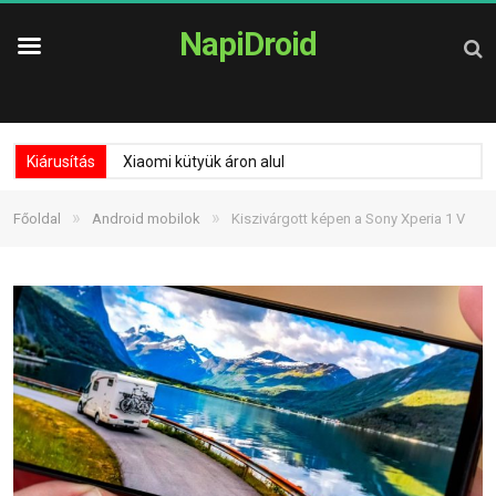
NapiDroid
Kiárusítás
Xiaomi kütyük áron alul
»
»
Főoldal
Android mobilok
Kiszivárgott képen a Sony Xperia 1 V