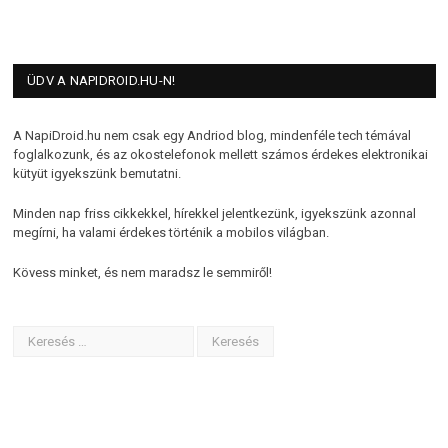
ÜDV A NAPIDROID.HU-N!
A NapiDroid.hu nem csak egy Andriod blog, mindenféle tech témával
foglalkozunk, és az okostelefonok mellett számos érdekes elektronikai
kütyüt igyekszünk bemutatni.
Minden nap friss cikkekkel, hírekkel jelentkezünk, igyekszünk azonnal
megírni, ha valami érdekes történik a mobilos világban.
Kövess minket, és nem maradsz le semmiről!