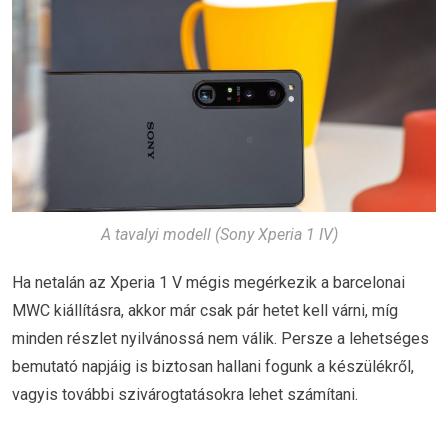
A tavalyi modell (Sony Xperia 1 IV)
Ha netalán az Xperia 1 V mégis megérkezik a barcelonai
MWC kiállításra, akkor már csak pár hetet kell várni, míg
minden részlet nyilvánossá nem válik. Persze a lehetséges
bemutató napjáig is biztosan hallani fogunk a készülékről,
vagyis további szivárogtatásokra lehet számítani.