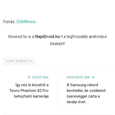
Forrás:
GSMArena
Kövesd te is a
NapiDroid.hu
-t a legfrissebb androidos
hírekért!
SONY XPERIA 1 V
ELŐZŐ CIKK
KÖVETKEZŐ CIKK
Így néz ki közelről a
A Samsung rekord
Tecno Phantom X2 Pro
bevétellel, de csökkenő
behúzható kamerája
nyereséggel zárta a
tavalyi évet