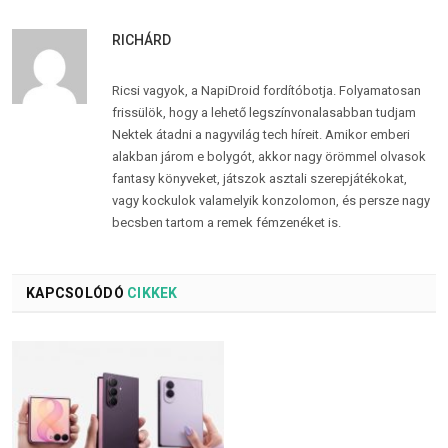
RICHÁRD
Ricsi vagyok, a NapiDroid fordítóbotja. Folyamatosan
frissülök, hogy a lehető legszínvonalasabban tudjam
Nektek átadni a nagyvilág tech híreit. Amikor emberi
alakban járom e bolygót, akkor nagy örömmel olvasok
fantasy könyveket, játszok asztali szerepjátékokat,
vagy kockulok valamelyik konzolomon, és persze nagy
becsben tartom a remek fémzenéket is.
KAPCSOLÓDÓ
CIKKEK