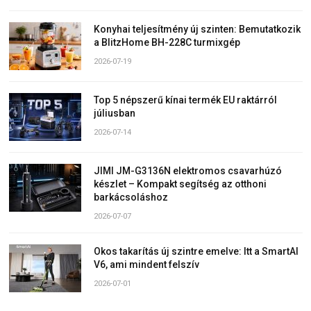
Konyhai teljesítmény új szinten: Bemutatkozik
a BlitzHome BH-228C turmixgép
2026-07-19
Top 5 népszerű kínai termék EU raktárról
júliusban
2026-07-14
JIMI JM-G3136N elektromos csavarhúzó
készlet – Kompakt segítség az otthoni
barkácsoláshoz
2026-07-07
Okos takarítás új szintre emelve: Itt a SmartAI
V6, ami mindent felszív
2026-07-01