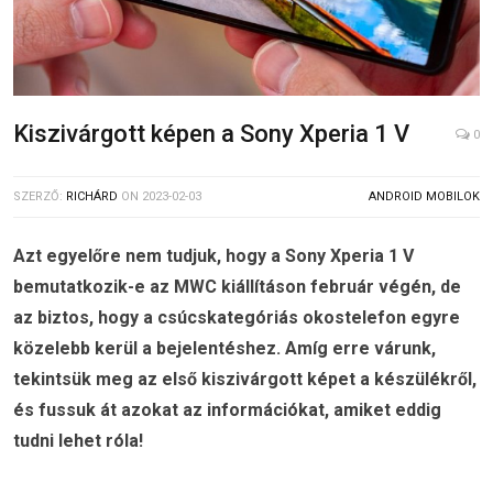
Kiszivárgott képen a Sony Xperia 1 V
0
SZERZŐ:
RICHÁRD
ON
2023-02-03
ANDROID MOBILOK
Azt egyelőre nem tudjuk, hogy a Sony Xperia 1 V
bemutatkozik-e az MWC kiállításon február végén, de
az biztos, hogy a csúcskategóriás okostelefon egyre
közelebb kerül a bejelentéshez. Amíg erre várunk,
tekintsük meg az első kiszivárgott képet a készülékről,
és fussuk át azokat az információkat, amiket eddig
tudni lehet róla!