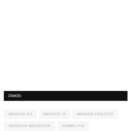
CÍMKÉK
ANDROID 9.0
ANDROID 10
ANDROID FRISSÍTÉS
FACEBOOK MESSENGER
HUAWEI P30