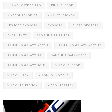
HUAWEI MATE 30 PRO
KÍNAI CUCCOK
KÍNÁBÓL RENDELÉS
KÍNAI TELEFONOK
LEGJOBB OKOSÓRA
OKOSÓRA
OLCSÓ OKOSÓRA
ONEPLUS 7T
SAMSUNG FRISSÍTÉS
SAMSUNG GALAXY NOTE 9
SAMSUNG GALAXY NOTE 10
SAMSUNG GALAXY S9
SAMSUNG GALAXY S10
SAMSUNG GALAXY FOLD
XIAOMI CUCCOK
XIAOMI HÍREK
XIAOMI MI NOTE 10
XIAOMI TELEFONOK
XIAOMI TESZTEK