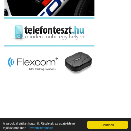
A weboldal sütiket használ. Részletek az adatvédelmi
Rendben
Napidroid.hu 2019
tájékoztatónkban.
További információ