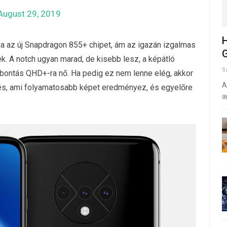
August 29, 2019
H
ja az új Snapdragon 855+ chipet, ám az igazán izgalmas
G
k. A notch ugyan marad, de kisebb lesz, a képátló
S
elbontás QHD+-ra nő. Ha pedig ez nem lenne elég, akkor
A
ítés, ami folyamatosabb képet eredményez, és egyelőre
a