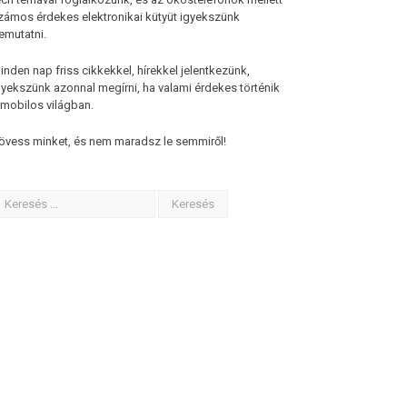
zámos érdekes elektronikai kütyüt igyekszünk
emutatni.
inden nap friss cikkekkel, hírekkel jelentkezünk,
gyekszünk azonnal megírni, ha valami érdekes történik
 mobilos világban.
övess minket, és nem maradsz le semmiről!