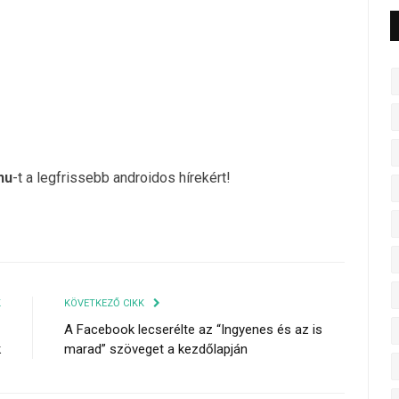
hu
-t a legfrissebb androidos hírekért!
K
KÖVETKEZŐ CIKK
z
A Facebook lecserélte az “Ingyenes és az is
k
marad” szöveget a kezdőlapján