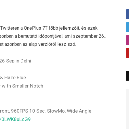
 Twitteren a OnePlus 7T főbb jellemzőit, és ezek
azonban a bemutató időpontjával, ami szeptember 26.,
st azonban az alap verzióról lesz szó.
26 Sep in Delhi
 & Haze Blue
 with Smaller Notch
nt, 960FPS 10 Sec. SlowMo, Wide Angle
om/0LWK8uLcG9