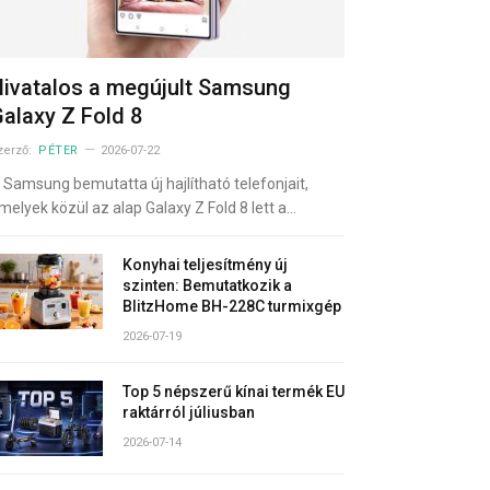
ivatalos a megújult Samsung
alaxy Z Fold 8
zerző:
PÉTER
2026-07-22
 Samsung bemutatta új hajlítható telefonjait,
melyek közül az alap Galaxy Z Fold 8 lett a…
Konyhai teljesítmény új
szinten: Bemutatkozik a
BlitzHome BH-228C turmixgép
2026-07-19
Top 5 népszerű kínai termék EU
raktárról júliusban
2026-07-14