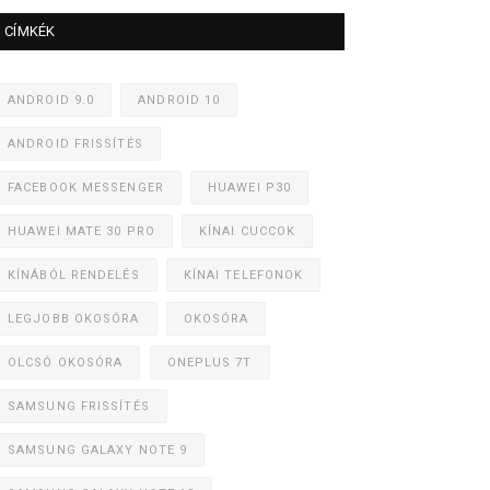
CÍMKÉK
ANDROID 9.0
ANDROID 10
ANDROID FRISSÍTÉS
FACEBOOK MESSENGER
HUAWEI P30
HUAWEI MATE 30 PRO
KÍNAI CUCCOK
KÍNÁBÓL RENDELÉS
KÍNAI TELEFONOK
LEGJOBB OKOSÓRA
OKOSÓRA
OLCSÓ OKOSÓRA
ONEPLUS 7T
SAMSUNG FRISSÍTÉS
SAMSUNG GALAXY NOTE 9