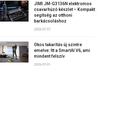
JIMI JM-G3136N elektromos
csavarhúzó készlet – Kompakt
segítség az otthoni
barkácsoláshoz
2026-07-07
Okos takarítás új szintre
emelve: Itt a SmartAI V6, ami
mindent felszív
2026-07-01