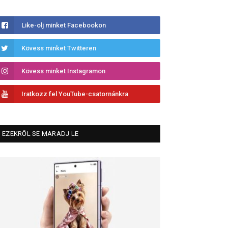
Like-olj minket Facebookon
Kövess minket Twitteren
Kövess minket Instagramon
Iratkozz fel YouTube-csatornánkra
EZEKRŐL SE MARADJ LE