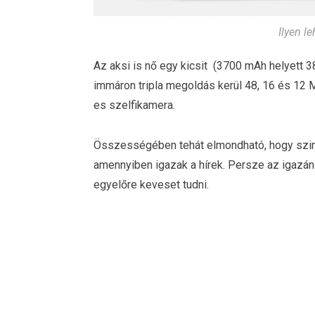
Ilyen l
Az aksi is nő egy kicsit (3700 mAh helyett 38
immáron tripla megoldás kerül 48, 16 és 12
es szelfikamera.
Összességében tehát elmondható, hogy szint
amennyiben igazak a hírek. Persze az igazán
egyelőre keveset tudni.