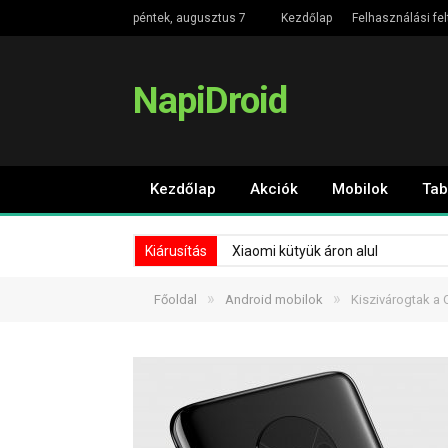
péntek, augusztus 7
Kezdőlap
Felhasználási fel
NapiDroid
Kezdőlap
Akciók
Mobilok
Tab
Kiárusítás
Xiaomi kütyük áron alul
»
»
Főoldal
Android mobilok
Kiszivárogtak a 