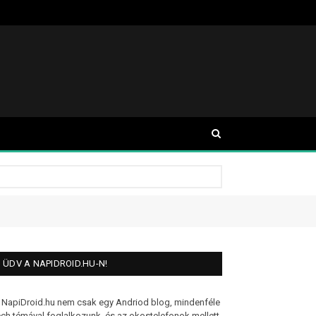
ÜDV A NAPIDROID.HU-N!
 NapiDroid.hu nem csak egy Andriod blog, mindenféle
ech témával foglalkozunk, és az okostelefonok mellett