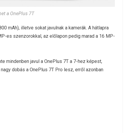
ehet a OnePlus 7T
00 mAh), illetve sokat javulnak a kamerák. A hátlapra
 MP-es szenzorokkal, az előlapon pedig marad a 16 MP-
e mindenben javul a OnePlus 7T a 7-hez képest,
 nagy dobás a OnePlus 7T Pro lesz, erről azonban