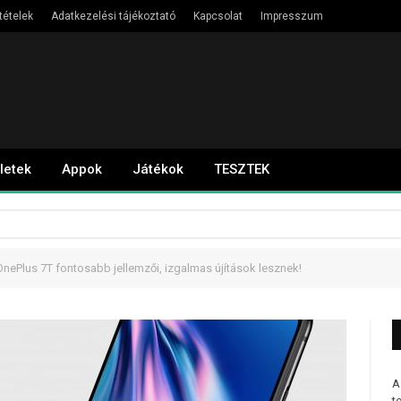
tételek
Adatkezelési tájékoztató
Kapcsolat
Impresszum
letek
Appok
Játékok
TESZTEK
OnePlus 7T fontosabb jellemzői, izgalmas újítások lesznek!
A
t