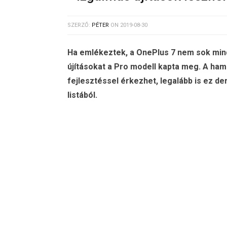
SZERZŐ:
PÉTER
ON
2019-08-30
Ha emlékeztek, a OnePlus 7 nem sok mind
újításokat a Pro modell kapta meg. A h
fejlesztéssel érkezhet, legalább is ez der
listából.