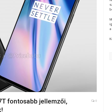
s
b
M
i
a
K
7T fontosabb jellemzői,
0
k!