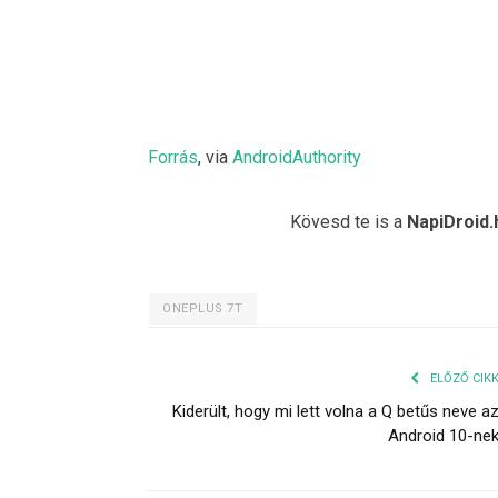
Forrás
, via
AndroidAuthority
Kövesd te is a
NapiDroid.
ONEPLUS 7T
ELŐZŐ CIK
Kiderült, hogy mi lett volna a Q betűs neve a
Android 10-ne