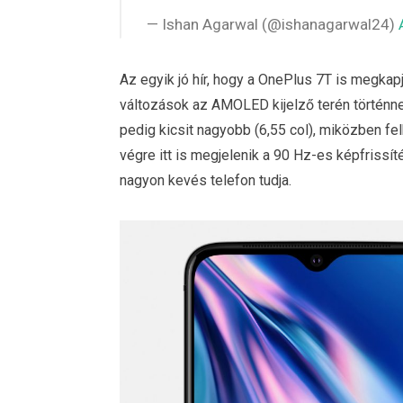
— Ishan Agarwal (@ishanagarwal24)
Az egyik jó hír, hogy a OnePlus 7T is megkap
változások az AMOLED kijelző terén történne
pedig kicsit nagyobb (6,55 col), miközben f
végre itt is megjelenik a 90 Hz-es képfriss
nagyon kevés telefon tudja.