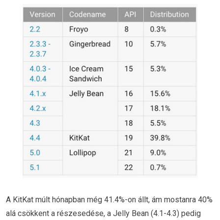
A KitKat múlt hónapban még 41.4%-on állt, ám mostanra 40%
alá csökkent a részesedése, a Jelly Bean (4.1-4.3) pedig