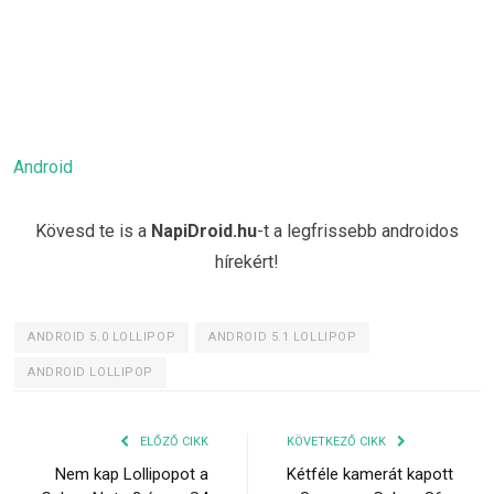
Android
Kövesd te is a
NapiDroid.hu
-t a legfrissebb androidos
hírekért!
ANDROID 5.0 LOLLIPOP
ANDROID 5.1 LOLLIPOP
ANDROID LOLLIPOP
ELŐZŐ CIKK
KÖVETKEZŐ CIKK
Nem kap Lollipopot a
Kétféle kamerát kapott