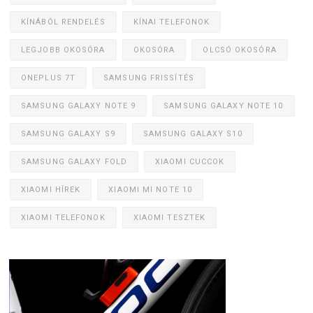
KÍNÁBÓL RENDELÉS
KÍNAI TELEFONOK
LEGJOBB OKOSÓRA
OKOSÓRA
OLCSÓ OKOSÓRA
ONEPLUS 7T
SAMSUNG FRISSÍTÉS
SAMSUNG GALAXY NOTE 9
SAMSUNG GALAXY NOTE 10
SAMSUNG GALAXY S9
SAMSUNG GALAXY S10
SAMSUNG GALAXY FOLD
XIAOMI CUCCOK
XIAOMI HÍREK
XIAOMI MI NOTE 10
XIAOMI TELEFONOK
XIAOMI TESZTEK