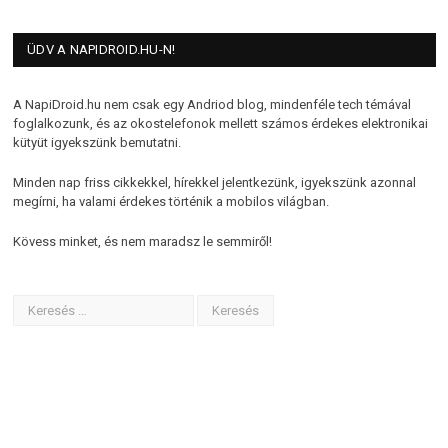
ÜDV A NAPIDROID.HU-N!
A NapiDroid.hu nem csak egy Andriod blog, mindenféle tech témával
foglalkozunk, és az okostelefonok mellett számos érdekes elektronikai
kütyüt igyekszünk bemutatni.
Minden nap friss cikkekkel, hírekkel jelentkezünk, igyekszünk azonnal
megírni, ha valami érdekes történik a mobilos világban.
Kövess minket, és nem maradsz le semmiről!