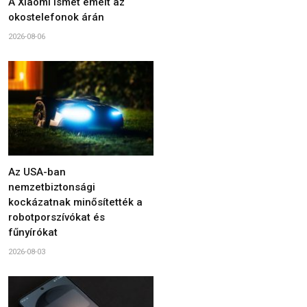
A Xiaomi ismét emelt az
okostelefonok árán
2026-08-06
Az USA-ban
nemzetbiztonsági
kockázatnak minősítették a
robotporszívókat és
fűnyírókat
2026-08-03