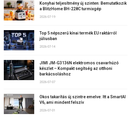
Konyhai teljesítmény új szinten: Bemutatkozik
a BlitzHome BH-228C turmixgép
2026-07-19
Top 5 népszerű kínai termék EU raktárról
júliusban
2026-07-14
JIMI JM-G3136N elektromos csavarhúzó
készlet – Kompakt segítség az otthoni
barkácsoláshoz
2026-07-07
Okos takarítás új szintre emelve: Itt a SmartAI
V6, ami mindent felszív
2026-07-01