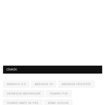
CÍMKÉK
ANDROID 9.0
ANDROID 10
ANDROID FRISSÍTÉS
FACEBOOK MESSENGER
HUAWEI P30
HUAWEI MATE 30 PRO
KÍNAI CUCCOK