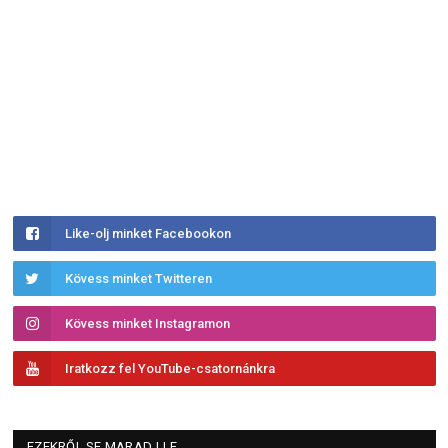
Like-olj minket Facebookon
Kövess minket Twitteren
Kövess minket Instagramon
Iratkozz fel YouTube-csatornánkra
EZEKRŐL SE MARADJ LE