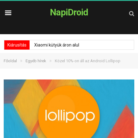
NapiDroid
Kiárusítás
Xiaomi kütyük áron alul
»
»
Főoldal
Egyéb hírek
Közel 10%-on áll az Android Lollipop