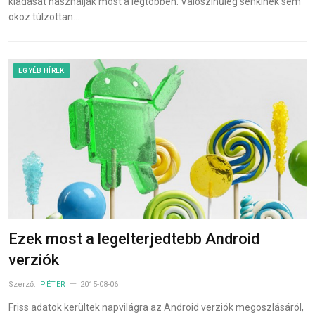
kiadását használják most a legtöbben. Valószínűleg senkinek sem
okoz túlzottan…
EGYÉB HÍREK
Ezek most a legelterjedtebb Android
verziók
Szerző:
PÉTER
2015-08-06
Friss adatok kerültek napvilágra az Android verziók megoszlásáról,