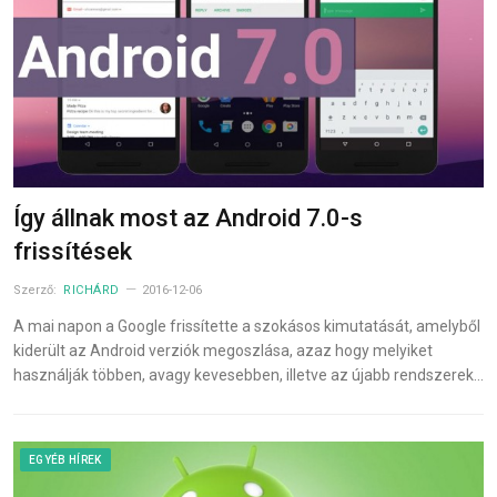
Így állnak most az Android 7.0-s
frissítések
Szerző:
RICHÁRD
2016-12-06
A mai napon a Google frissítette a szokásos kimutatását, amelyből
kiderült az Android verziók megoszlása, azaz hogy melyiket
használják többen, avagy kevesebben, illetve az újabb rendszerek…
EGYÉB HÍREK