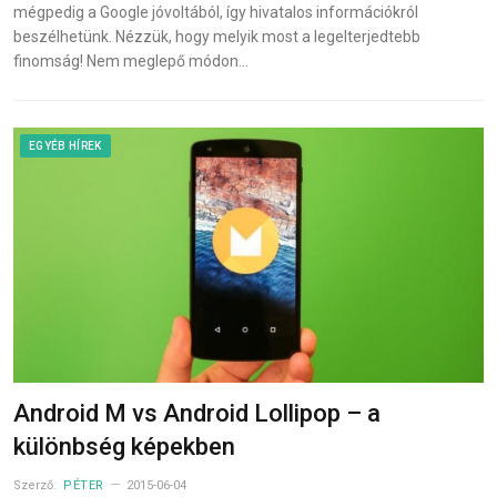
mégpedig a Google jóvoltából, így hivatalos információkról
beszélhetünk. Nézzük, hogy melyik most a legelterjedtebb
finomság! Nem meglepő módon…
EGYÉB HÍREK
Android M vs Android Lollipop – a
különbség képekben
Szerző:
PÉTER
2015-06-04