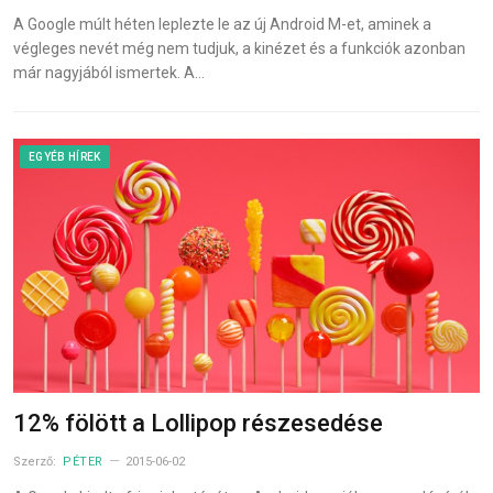
A Google múlt héten leplezte le az új Android M-et, aminek a
végleges nevét még nem tudjuk, a kinézet és a funkciók azonban
már nagyjából ismertek. A…
EGYÉB HÍREK
12% fölött a Lollipop részesedése
Szerző:
PÉTER
2015-06-02