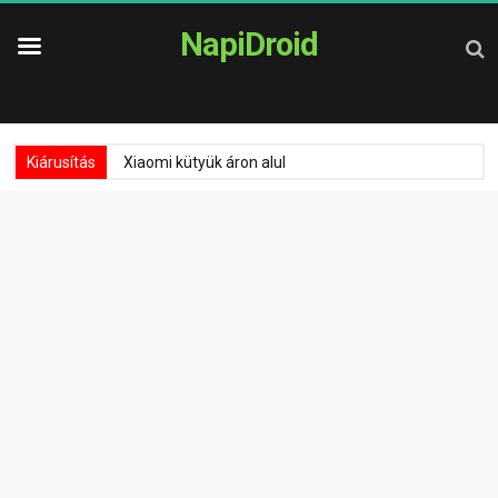
NapiDroid
Kiárusítás
Xiaomi kütyük áron alul