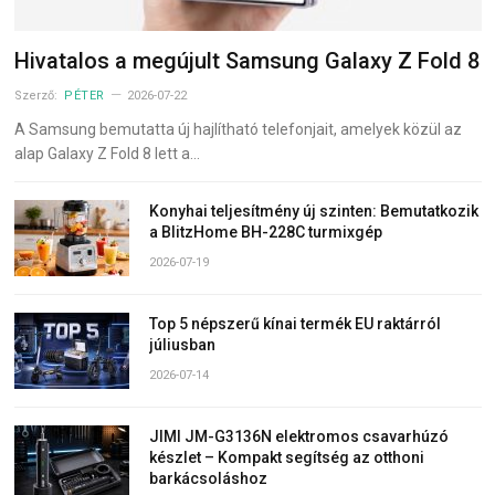
Hivatalos a megújult Samsung Galaxy Z Fold 8
Szerző:
PÉTER
2026-07-22
A Samsung bemutatta új hajlítható telefonjait, amelyek közül az
alap Galaxy Z Fold 8 lett a…
Konyhai teljesítmény új szinten: Bemutatkozik
a BlitzHome BH-228C turmixgép
2026-07-19
Top 5 népszerű kínai termék EU raktárról
júliusban
2026-07-14
JIMI JM-G3136N elektromos csavarhúzó
készlet – Kompakt segítség az otthoni
barkácsoláshoz