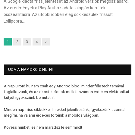
A Google kiadta friss jelentését az Android verziók megoszlásáról.
Az eredmények a Play Áruház adatai alapján kerültek
összeállításra. Az utóbbi időben elég sok készülék frissült
Lollipopra,…
Next
1
2
3
4
ÜDV A NAPIDROID.HU-N!
A NapiDroid.hu nem csak egy Andriod blog, mindenféle tech témával
foglalkozunk, és az okostelefonok mellett számos érdekes elektronikai
kütyüt igyekszünk bemutatni.
Minden nap friss cikkekkel, hírekkel jelentkezünk, igyekszünk azonnal
megírni, ha valami érdekes történik a mobilos világban.
Kövess minket, és nem maradsz le semmiről!