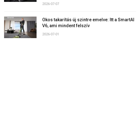
2026-07-07
Okos takarítás új szintre emelve: Itt a SmartAI
V6, ami mindent felszív
2026-07-01