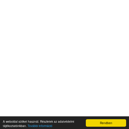
A weboldal sütiket használ. Részletek az adatvédelmi
Rendben
Napidroid.hu 2019
tájékoztatónkban.
További információ