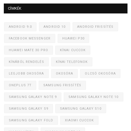
CÍMKÉK
ANDROID 9.0
ANDROID 10
ANDROID FRISSÍTÉS
FACEBOOK MESSENGER
HUAWEI P30
HUAWEI MATE 30 PRO
KÍNAI CUCCOK
KÍNÁBÓL RENDELÉS
KÍNAI TELEFONOK
LEGJOBB OKOSÓRA
OKOSÓRA
OLCSÓ OKOSÓRA
ONEPLUS 7T
SAMSUNG FRISSÍTÉS
SAMSUNG GALAXY NOTE 9
SAMSUNG GALAXY NOTE 10
SAMSUNG GALAXY S9
SAMSUNG GALAXY S10
SAMSUNG GALAXY FOLD
XIAOMI CUCCOK