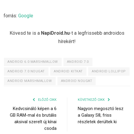
forrás:
Google
Kövesd te is a
NapiDroid.hu
-t a legfrissebb androidos
hírekért!
ANDROID 6.0 MARSHMALLOW
ANDROID 7.0
ANDROID 7.0 NOUGAT
ANDROID KITKAT
ANDROID LOLLIPOP
ANDROID MARSHMALLOW
ANDROID NOUGAT
ELŐZŐ CIKK
KÖVETKEZŐ CIKK
Kedvcsináló képen a 6
Nagyon megosztó lesz
GB RAM-mal és brutális
a Galaxy S8, friss
aksival szerelt új kínai
részletek derültek ki
csoda