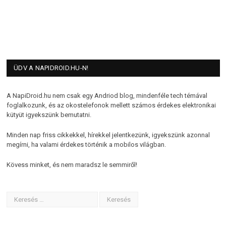
ÜDV A NAPIDROID.HU-N!
A NapiDroid.hu nem csak egy Andriod blog, mindenféle tech témával
foglalkozunk, és az okostelefonok mellett számos érdekes elektronikai
kütyüt igyekszünk bemutatni.
Minden nap friss cikkekkel, hírekkel jelentkezünk, igyekszünk azonnal
megírni, ha valami érdekes történik a mobilos világban.
Kövess minket, és nem maradsz le semmiről!