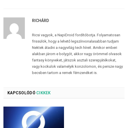
RICHÁRD
Ricsi vagyok, a NapiDroid fordítóbotja. Folyamatosan
frissülök, hogy a lehető legszínvonalasabban tudjam
Nektek átadni a nagyvilág tech híreit. Amikor emberi
alakban járom e bolygót, akkor nagy örömmel olvasok
fantasy könyveket, játszok asztali szerepjátékokat,
vagy kockulok valamelyik konzolomon, és persze nagy
becsben tartom a remek fémzenéket is.
KAPCSOLÓDÓ
CIKKEK