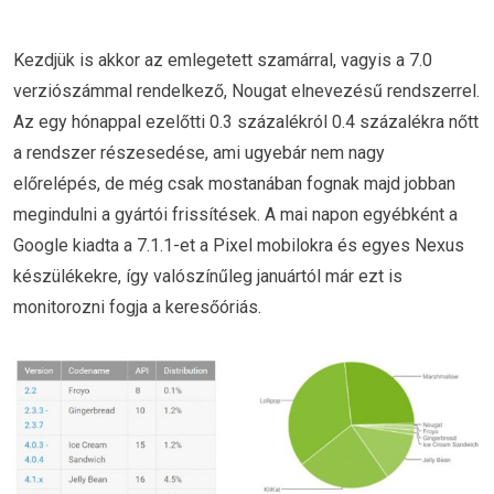
Kezdjük is akkor az emlegetett szamárral, vagyis a 7.0
verziószámmal rendelkező, Nougat elnevezésű rendszerrel.
Az egy hónappal ezelőtti 0.3 százalékról 0.4 százalékra nőtt
a rendszer részesedése, ami ugyebár nem nagy
előrelépés, de még csak mostanában fognak majd jobban
megindulni a gyártói frissítések. A mai napon egyébként a
Google kiadta a 7.1.1-et a Pixel mobilokra és egyes Nexus
készülékekre, így valószínűleg januártól már ezt is
monitorozni fogja a keresőóriás.