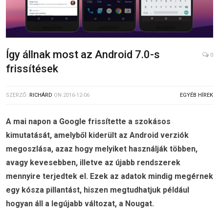
Így állnak most az Android 7.0-s
0
frissítések
SZERZŐ:
RICHÁRD
ON
2016-12-06
EGYÉB HÍREK
A mai napon a Google frissítette a szokásos
kimutatását, amelyből kiderült az Android verziók
megoszlása, azaz hogy melyiket használják többen,
avagy kevesebben, illetve az újabb rendszerek
mennyire terjedtek el. Ezek az adatok mindig megérnek
egy kósza pillantást, hiszen megtudhatjuk például
hogyan áll a legújabb változat, a Nougat.