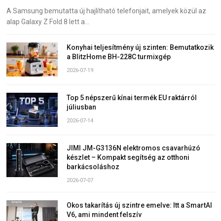
A Samsung bemutatta új hajlítható telefonjait, amelyek közül az
alap Galaxy Z Fold 8 lett a…
Konyhai teljesítmény új szinten: Bemutatkozik
a BlitzHome BH-228C turmixgép
2026-07-19
Top 5 népszerű kínai termék EU raktárról
júliusban
2026-07-14
JIMI JM-G3136N elektromos csavarhúzó
készlet – Kompakt segítség az otthoni
barkácsoláshoz
2026-07-07
Okos takarítás új szintre emelve: Itt a SmartAI
V6, ami mindent felszív