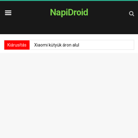
NapiDroid
Kiárusítás
Xiaomi kütyük áron alul