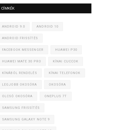
CÍMKÉK
ANDROID 9.0
ANDROID 10
ANDROID FRISSÍTÉS
FACEBOOK MESSENGER
HUAWEI P30
HUAWEI MATE 30 PRO
KÍNAI CUCCOK
KÍNÁBÓL RENDELÉS
KÍNAI TELEFONOK
LEGJOBB OKOSÓRA
OKOSÓRA
OLCSÓ OKOSÓRA
ONEPLUS 7T
SAMSUNG FRISSÍTÉS
SAMSUNG GALAXY NOTE 9