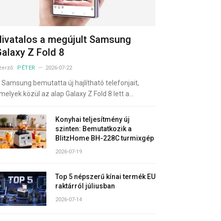
ivatalos a megújult Samsung
alaxy Z Fold 8
zerző:
PÉTER
2026-07-22
 Samsung bemutatta új hajlítható telefonjait,
melyek közül az alap Galaxy Z Fold 8 lett a…
Konyhai teljesítmény új
szinten: Bemutatkozik a
BlitzHome BH-228C turmixgép
2026-07-19
Top 5 népszerű kínai termék EU
raktárról júliusban
2026-07-14