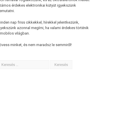
zámos érdekes elektronikai kütyüt igyekszünk
emutatni.
inden nap friss cikkekkel, hírekkel jelentkezünk,
gyekszünk azonnal megírni, ha valami érdekes történik
 mobilos világban.
övess minket, és nem maradsz le semmiről!