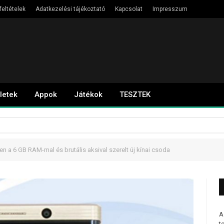
feltételek
Adatkezelési tájékoztató
Kapcsolat
Impresszum
letek
Appok
Játékok
TESZTEK
n a 6 GB RAM-mal és brutális aksival szerelt új kínai csoda
A
t