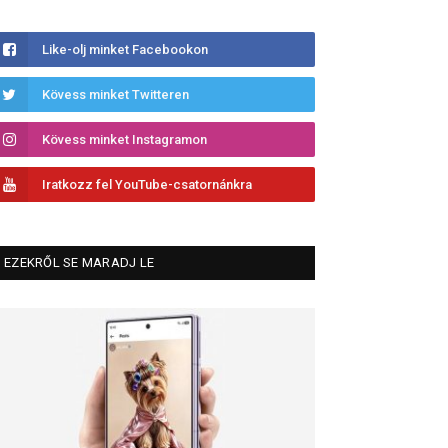
Like-olj minket Facebookon
Kövess minket Twitteren
Kövess minket Instagramon
Iratkozz fel YouTube-csatornánkra
EZEKRŐL SE MARADJ LE