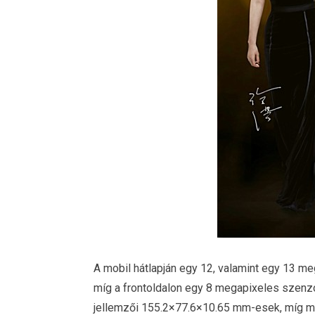
A mobil hátlapján egy 12, valamint egy 13 me
míg a frontoldalon egy 8 megapixeles szenzor
jellemzői 155.2×77.6×10.65 mm-esek, míg m