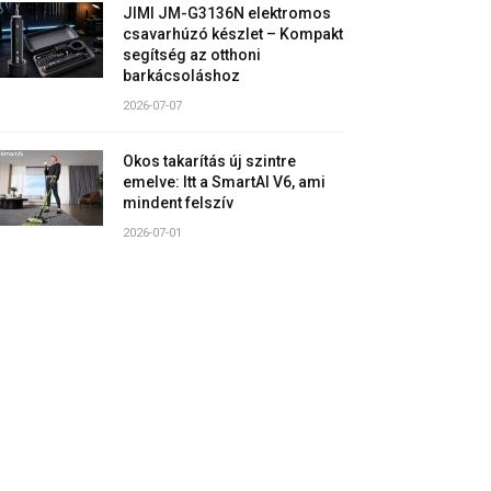
JIMI JM-G3136N elektromos
csavarhúzó készlet – Kompakt
segítség az otthoni
barkácsoláshoz
2026-07-07
Okos takarítás új szintre
emelve: Itt a SmartAI V6, ami
mindent felszív
2026-07-01