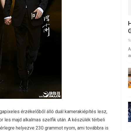
H
G
S
A
a
gapixeles érzékelőből álló duál kamerakiépítés lesz,
 les majd alkalmas szelfik után. A készülék térbeli
érlegre helyezve 230 grammot nyom, ami továbbra is