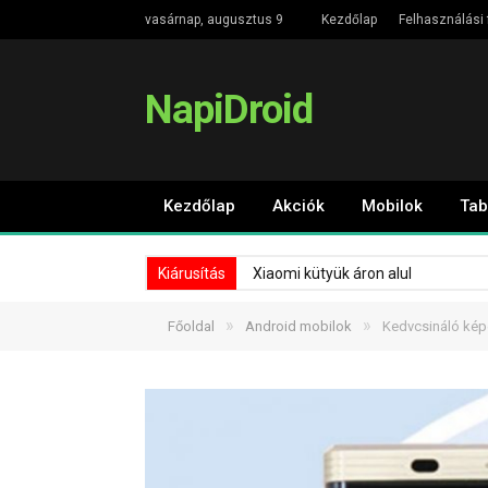
vasárnap, augusztus 9
Kezdőlap
Felhasználási 
NapiDroid
Kezdőlap
Akciók
Mobilok
Tab
Kiárusítás
Xiaomi kütyük áron alul
»
»
Főoldal
Android mobilok
Kedvcsináló képe