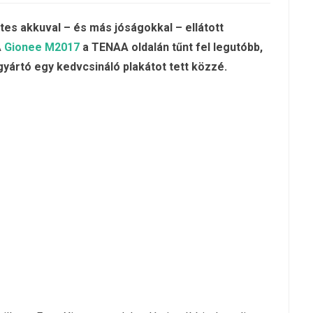
tes akkuval – és más jóságokkal – ellátott
A
Gionee M2017
a TENAA oldalán tűnt fel legutóbb,
gyártó egy kedvcsináló plakátot tett közzé.