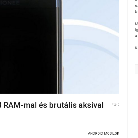
s
b
M
i
a
K
 RAM-mal és brutális aksival
0
ANDROID MOBILOK