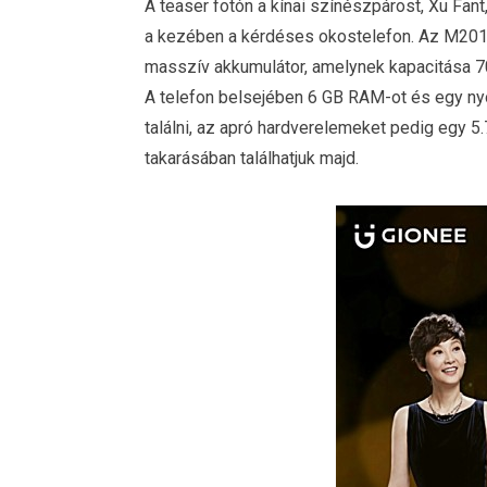
A teaser fotón a kínai színészpárost, Xu Fant,
a kezében a kérdéses okostelefon. Az M201
masszív akkumulátor, amelynek kapacitása 7
A telefon belsejében 6 GB RAM-ot és egy ny
találni, az apró hardverelemeket pedig egy 5.
takarásában találhatjuk majd.