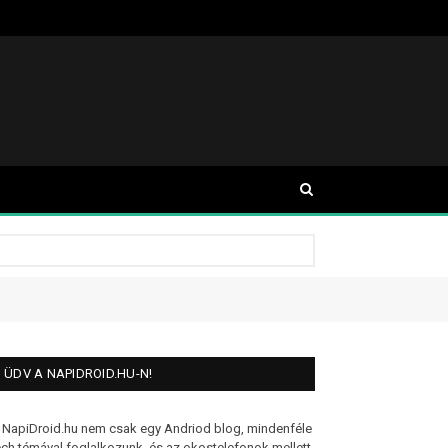
ÜDV A NAPIDROID.HU-N!
 NapiDroid.hu nem csak egy Andriod blog, mindenféle
ech témával foglalkozunk, és az okostelefonok mellett