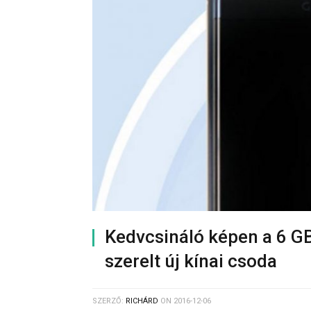
Kedvcsináló képen a 6 GB
szerelt új kínai csoda
SZERZŐ:
RICHÁRD
ON
2016-12-06