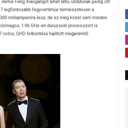
 illetve Feng Xiaogangot lehet látni, utóbbinak pedig ott
7 legfontosabb fegyverténye természetesen a
000 milliamperóra lesz, de ez még közel sem minden.
olcmagos, 1.96 GHz-en duruzsoló processzort is
7 colos, QHD felbontású hajlított megjelenítő