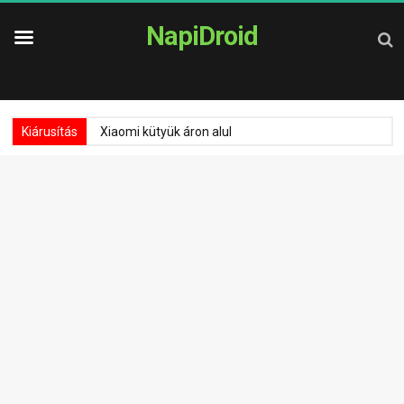
NapiDroid
Kiárusítás
Xiaomi kütyük áron alul