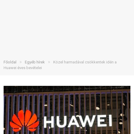
»
»
Főoldal
Egyéb hírek
Közel harmadával csökkentek idén a
Huawei éves bevételei