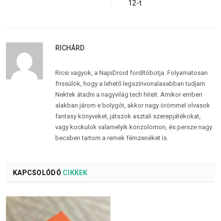
12-t
RICHÁRD
Ricsi vagyok, a NapiDroid fordítóbotja. Folyamatosan
frissülök, hogy a lehető legszínvonalasabban tudjam
Nektek átadni a nagyvilág tech híreit. Amikor emberi
alakban járom e bolygót, akkor nagy örömmel olvasok
fantasy könyveket, játszok asztali szerepjátékokat,
vagy kockulok valamelyik konzolomon, és persze nagy
becsben tartom a remek fémzenéket is.
KAPCSOLÓDÓ
CIKKEK