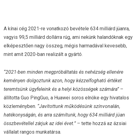
A kínai cég 2021-re vonatkozó bevétele 634 milliárd jüanra,
vagyis 99,5 milliárd dollárra rúg, ami nekünk halandóknak egy
elképesztően nagy összeg, mégis harmadával kevesebb,
mint amit 2020-ban realizált a gyártó.
“2021-ben minden megpróbáltatás és nehézség ellenére
keményen dolgoztunk azon, hogy kézzelfogható értéket
teremtsünk ügyfeleink és a helyi közösségek számára”
–
állította Guo PingGuo, a Huawei soros elnöke egy hivatalos
közleményben.
“Javítottunk működésünk színvonalán,
hatékonyságán, és arra számítunk, hogy 634 milliárd jüan
összbevétellel zárjuk az idei évet.”
– tette hozzá az ázsiai
vállalat rangos munkatársa.