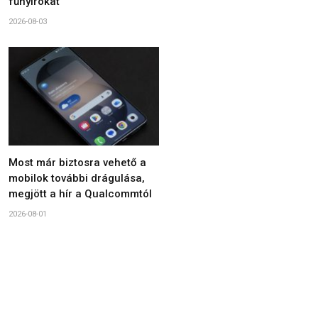
fűnyírókat
2026-08-03
Most már biztosra vehető a
mobilok további drágulása,
megjött a hír a Qualcommtól
2026-08-01