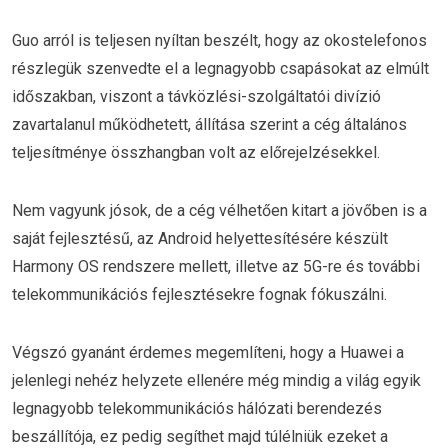
Guo arról is teljesen nyíltan beszélt, hogy az okostelefonos
részlegük szenvedte el a legnagyobb csapásokat az elmúlt
időszakban, viszont a távközlési-szolgáltatói divízió
zavartalanul működhetett, állítása szerint a cég általános
teljesítménye összhangban volt az előrejelzésekkel.
Nem vagyunk jósok, de a cég vélhetően kitart a jövőben is a
saját fejlesztésű, az Android helyettesítésére készült
Harmony OS rendszere mellett, illetve az 5G-re és további
telekommunikációs fejlesztésekre fognak fókuszálni.
Végszó gyanánt érdemes megemlíteni, hogy a Huawei a
jelenlegi nehéz helyzete ellenére még mindig a világ egyik
legnagyobb telekommunikációs hálózati berendezés
beszállítója, ez pedig segíthet majd túlélniük ezeket a