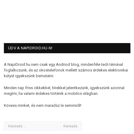
ÜDV A NAPIDROID.HU-N!
A NapiDroid.hu nem csak egy Andriod blog, mindenféle tech témával
foglalkozunk, és az okostelefonok mellett számos érdekes elektronikai
kütyüt igyekszünk bemutatni.
Minden nap friss cikkekkel, hírekkel jelentkezünk, igyekszünk azonnal
megírni, ha valami érdekes történik a mobilos világban.
Kövess minket, és nem maradsz le semmiről!