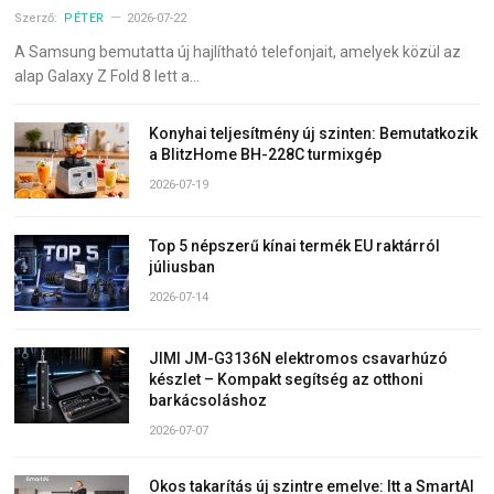
Szerző:
PÉTER
2026-07-22
A Samsung bemutatta új hajlítható telefonjait, amelyek közül az
alap Galaxy Z Fold 8 lett a…
Konyhai teljesítmény új szinten: Bemutatkozik
a BlitzHome BH-228C turmixgép
2026-07-19
Top 5 népszerű kínai termék EU raktárról
júliusban
2026-07-14
JIMI JM-G3136N elektromos csavarhúzó
készlet – Kompakt segítség az otthoni
barkácsoláshoz
2026-07-07
Okos takarítás új szintre emelve: Itt a SmartAI