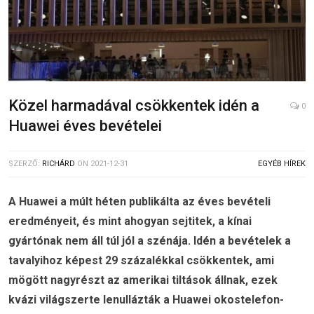
Közel harmadával csökkentek idén a
0
Huawei éves bevételei
SZERZŐ:
RICHÁRD
ON
2021-12-31
EGYÉB HÍREK
A Huawei a múlt héten publikálta az éves bevételi
eredményeit, és mint ahogyan sejtitek, a kínai
gyártónak nem áll túl jól a szénája. Idén a bevételek a
tavalyihoz képest 29 százalékkal csökkentek, ami
mögött nagyrészt az amerikai tiltások állnak, ezek
kvázi világszerte lenullázták a Huawei okostelefon-