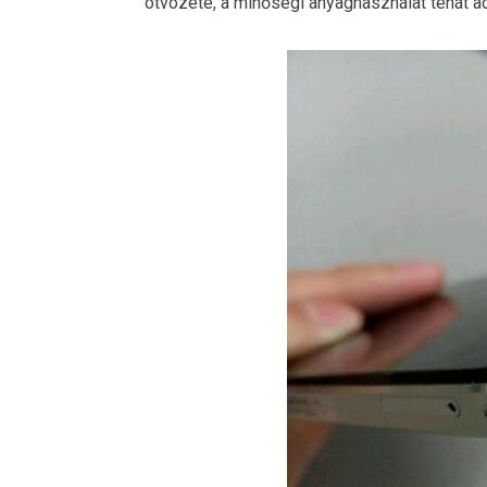
ötvözete, a minőségi anyaghasználat tehát ad