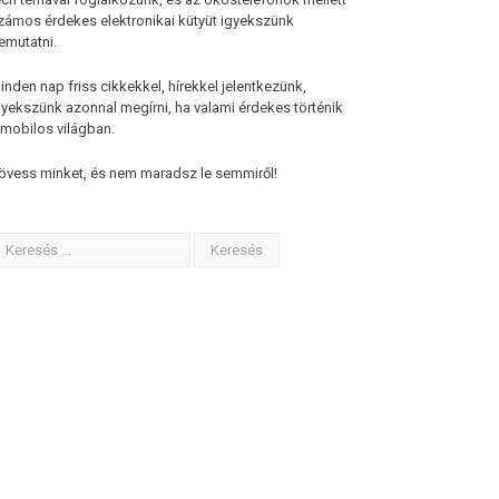
zámos érdekes elektronikai kütyüt igyekszünk
emutatni.
inden nap friss cikkekkel, hírekkel jelentkezünk,
gyekszünk azonnal megírni, ha valami érdekes történik
 mobilos világban.
övess minket, és nem maradsz le semmiről!