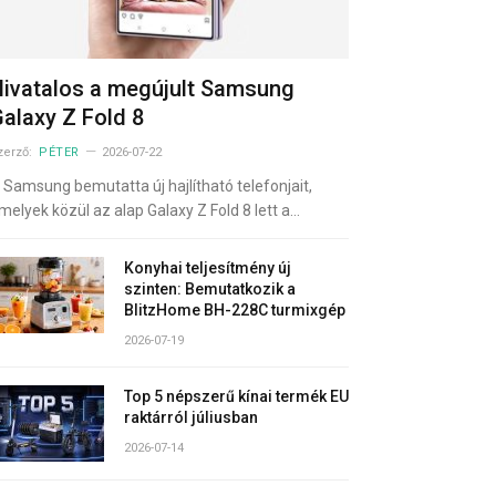
ivatalos a megújult Samsung
alaxy Z Fold 8
zerző:
PÉTER
2026-07-22
 Samsung bemutatta új hajlítható telefonjait,
melyek közül az alap Galaxy Z Fold 8 lett a…
Konyhai teljesítmény új
szinten: Bemutatkozik a
BlitzHome BH-228C turmixgép
2026-07-19
Top 5 népszerű kínai termék EU
raktárról júliusban
2026-07-14