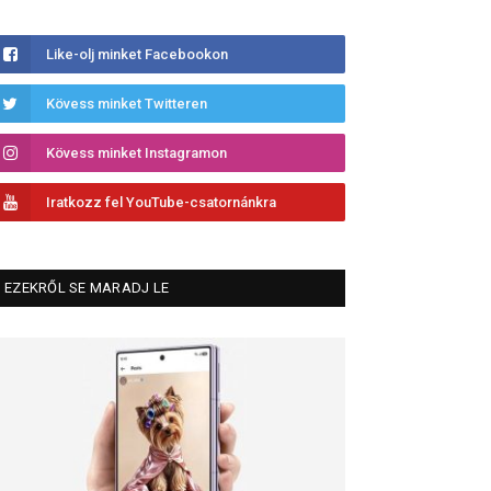
Like-olj minket Facebookon
Kövess minket Twitteren
Kövess minket Instagramon
Iratkozz fel YouTube-csatornánkra
EZEKRŐL SE MARADJ LE