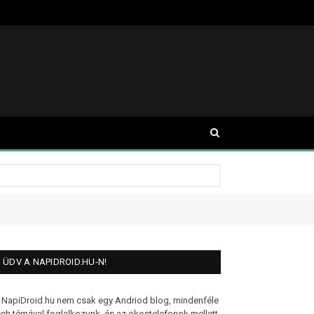
ÜDV A NAPIDROID.HU-N!
 NapiDroid.hu nem csak egy Andriod blog, mindenféle
ech témával foglalkozunk, és az okostelefonok mellett