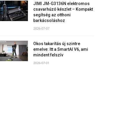
JIMI JM-G3136N elektromos
csavarhúzó készlet – Kompakt
segítség az otthoni
barkácsoláshoz
2026-07-07
Okos takarítás új szintre
emelve: Itt a SmartAI V6, ami
mindent felszív
2026-07-01