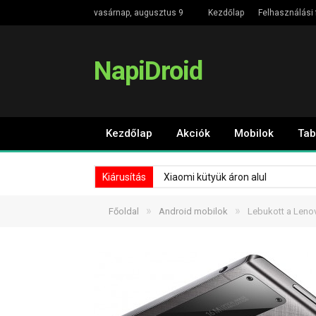
vasárnap, augusztus 9
Kezdőlap
Felhasználási 
NapiDroid
Kezdőlap
Akciók
Mobilok
Tab
Kiárusítás
Xiaomi kütyük áron alul
»
»
Főoldal
Android mobilok
Lebukott a Leno