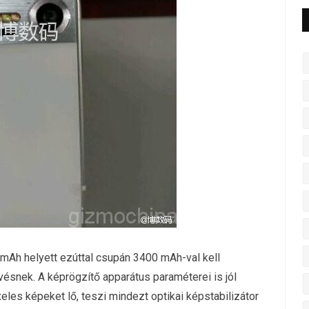
mAh helyett ezúttal csupán 3400 mAh-val kell
ésnek. A képrögzítő apparátus paraméterei is jól
eles képeket lő, teszi mindezt optikai képstabilizátor