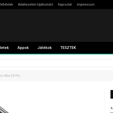
feltételek
Adatkezelési tájékoztató
Kapcsolat
Impresszum
letek
Appok
Játékok
TESZTEK
vo Vibe Z3 Pro
A
t