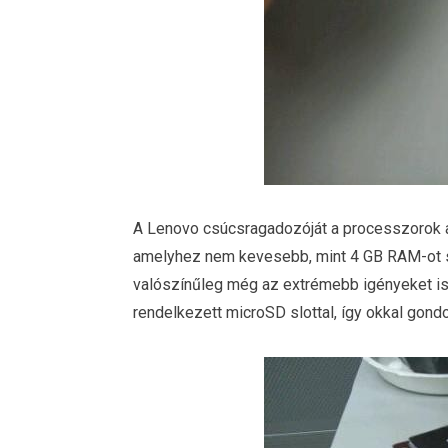
A Lenovo csúcsragadozóját a processzorok a
amelyhez nem kevesebb, mint 4 GB RAM-ot sz
valószínűleg még az extrémebb igényeket is k
rendelkezett microSD slottal, így okkal gondo