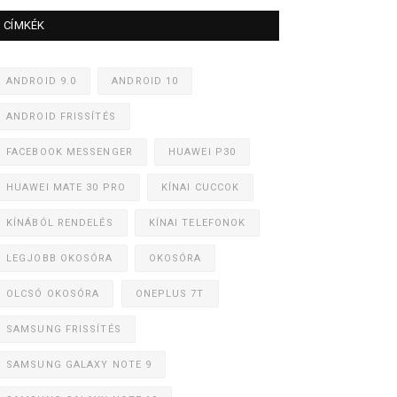
CÍMKÉK
ANDROID 9.0
ANDROID 10
ANDROID FRISSÍTÉS
FACEBOOK MESSENGER
HUAWEI P30
HUAWEI MATE 30 PRO
KÍNAI CUCCOK
KÍNÁBÓL RENDELÉS
KÍNAI TELEFONOK
LEGJOBB OKOSÓRA
OKOSÓRA
OLCSÓ OKOSÓRA
ONEPLUS 7T
SAMSUNG FRISSÍTÉS
SAMSUNG GALAXY NOTE 9