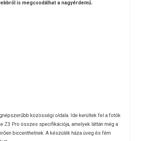
lebbről is megcsodálhat a nagyérdemű.
gnépszerűbb közösségi oldala. Ide kerültek fel a fotók
 Vibe Z3 Pro összes specifikációja, amelyek láttán még a
merően biccenthetnek. A készülék háza üveg és fém