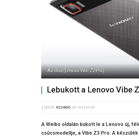
Az előd (Lenovo Vibe Z2 Pro)
Lebukott a Lenovo Vibe 
SZERZŐ:
RICHÁRD
ON
2015-02-04
A Weibo oldalán bukott le a Lenovo új, fé
csúcsmodellje, a Vibe Z3 Pro. A készülé