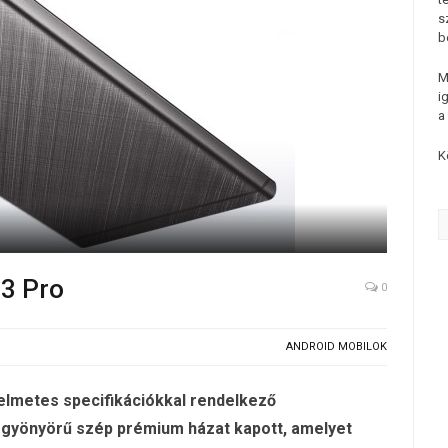
s
b
M
i
a
K
Z3 Pro
0
ANDROID MOBILOK
lelmetes specifikációkkal rendelkező
k gyönyörű szép prémium házat kapott, amelyet