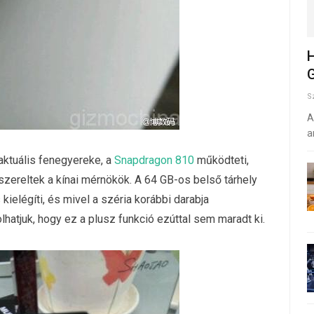
H
G
S
A
a
ktuális fenegyereke, a
Snapdragon 810
működteti,
ereltek a kínai mérnökök. A 64 GB-os belső tárhely
ielégíti, és mivel a széria korábbi darabja
lhatjuk, hogy ez a plusz funkció ezúttal sem maradt ki.