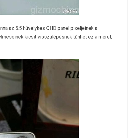
na az 5.5 hüvelykes QHD panel pixeljeinek a
elmeseinek kicsit visszalépésnek tűnhet ez a méret,