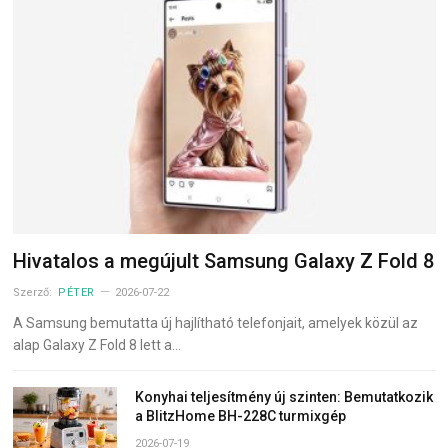
Hivatalos a megújult Samsung Galaxy Z Fold 8
Szerző:
PÉTER
2026-07-22
A Samsung bemutatta új hajlítható telefonjait, amelyek közül az
alap Galaxy Z Fold 8 lett a…
Konyhai teljesítmény új szinten: Bemutatkozik
a BlitzHome BH-228C turmixgép
2026-07-19