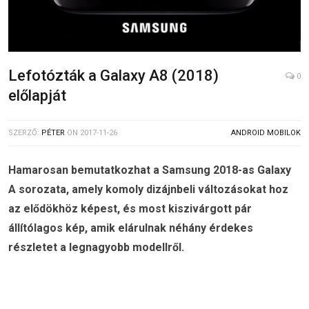
Lefotózták a Galaxy A8 (2018)
0
előlapját
SZERZŐ:
PÉTER
ON
2017-11-26
ANDROID MOBILOK
Hamarosan bemutatkozhat a Samsung 2018-as Galaxy
A sorozata, amely komoly dizájnbeli változásokat hoz
az elődökhöz képest, és most kiszivárgott pár
állítólagos kép, amik elárulnak néhány érdekes
részletet a legnagyobb modellről.