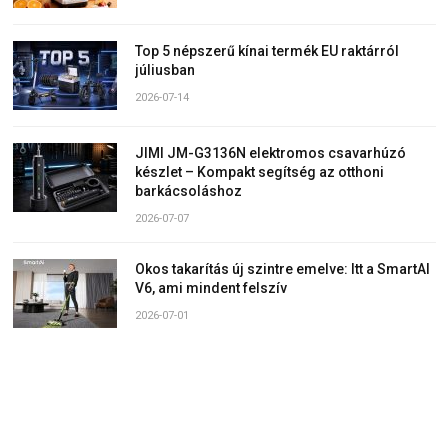
Top 5 népszerű kínai termék EU raktárról
júliusban
2026-07-14
JIMI JM-G3136N elektromos csavarhúzó
készlet – Kompakt segítség az otthoni
barkácsoláshoz
2026-07-07
Okos takarítás új szintre emelve: Itt a SmartAI
V6, ami mindent felszív
2026-07-01