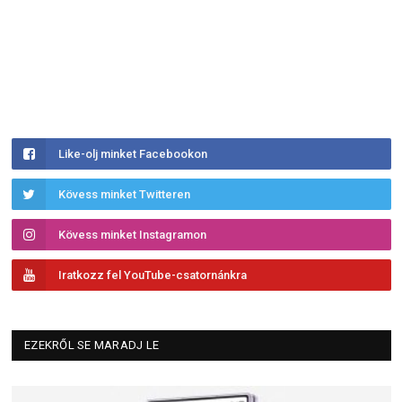
Like-olj minket Facebookon
Kövess minket Twitteren
Kövess minket Instagramon
Iratkozz fel YouTube-csatornánkra
EZEKRŐL SE MARADJ LE