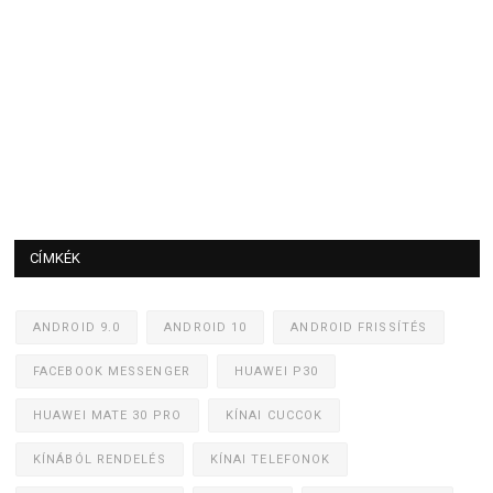
CÍMKÉK
ANDROID 9.0
ANDROID 10
ANDROID FRISSÍTÉS
FACEBOOK MESSENGER
HUAWEI P30
HUAWEI MATE 30 PRO
KÍNAI CUCCOK
KÍNÁBÓL RENDELÉS
KÍNAI TELEFONOK