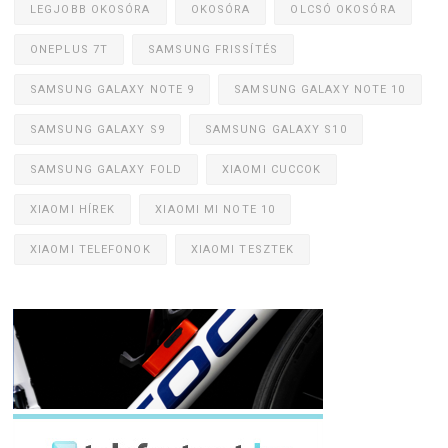
LEGJOBB OKOSÓRA
OKOSÓRA
OLCSÓ OKOSÓRA
ONEPLUS 7T
SAMSUNG FRISSÍTÉS
SAMSUNG GALAXY NOTE 9
SAMSUNG GALAXY NOTE 10
SAMSUNG GALAXY S9
SAMSUNG GALAXY S10
SAMSUNG GALAXY FOLD
XIAOMI CUCCOK
XIAOMI HÍREK
XIAOMI MI NOTE 10
XIAOMI TELEFONOK
XIAOMI TESZTEK