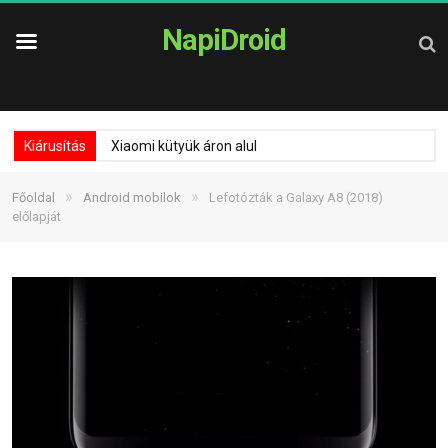
NapiDroid
Kiárusítás
Xiaomi kütyük áron alul
»
»
Főoldal
Android mobilok
Lefotózták a Galaxy A8 (2018)
előlapját