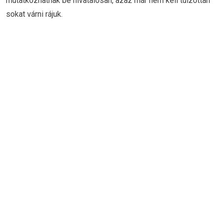
mutatkozhatnak be hivatalosan, azaz már nem kell túlzottan
sokat várni rájuk.