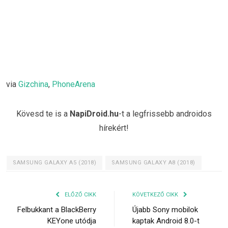
via
Gizchina
,
PhoneArena
Kövesd te is a
NapiDroid.hu
-t a legfrissebb androidos
hírekért!
SAMSUNG GALAXY A5 (2018)
SAMSUNG GALAXY A8 (2018)
ELŐZŐ CIKK
KÖVETKEZŐ CIKK
Felbukkant a BlackBerry
Újabb Sony mobilok
KEYone utódja
kaptak Android 8.0-t