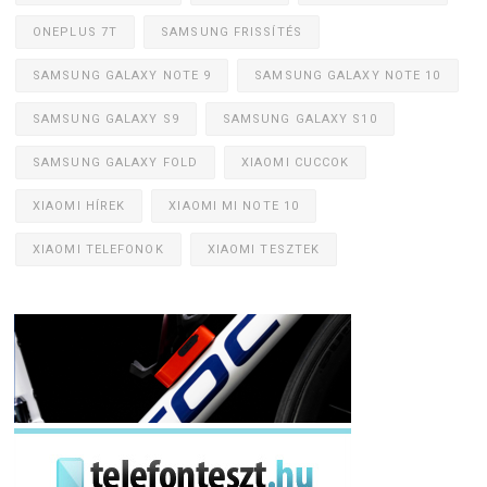
ONEPLUS 7T
SAMSUNG FRISSÍTÉS
SAMSUNG GALAXY NOTE 9
SAMSUNG GALAXY NOTE 10
SAMSUNG GALAXY S9
SAMSUNG GALAXY S10
SAMSUNG GALAXY FOLD
XIAOMI CUCCOK
XIAOMI HÍREK
XIAOMI MI NOTE 10
XIAOMI TELEFONOK
XIAOMI TESZTEK