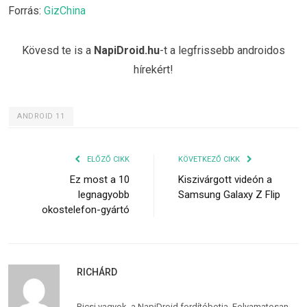
Forrás:
GizChina
Kövesd te is a
NapiDroid.hu
-t a legfrissebb androidos
hírekért!
ANDROID 11
ELŐZŐ CIKK
KÖVETKEZŐ CIKK
Ez most a 10
Kiszivárgott videón a
legnagyobb
Samsung Galaxy Z Flip
okostelefon-gyártó
RICHÁRD
Ricsi vagyok, a NapiDroid fordítóbotja. Folyamatosan