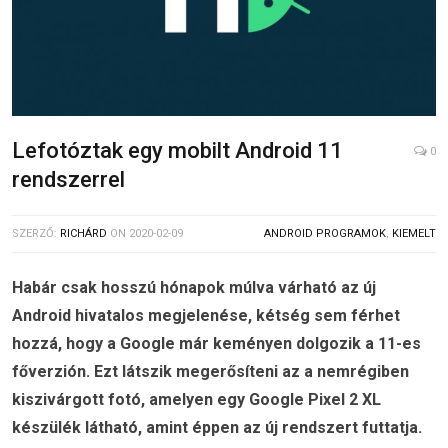
Lefotóztak egy mobilt Android 11
0
rendszerrel
SZERZŐ:
RICHÁRD
ON
2020-02-09
ANDROID PROGRAMOK
,
KIEMELT
Habár csak hosszú hónapok múlva várható az új
Android hivatalos megjelenése, kétség sem férhet
hozzá, hogy a Google már keményen dolgozik a 11-es
főverzión. Ezt látszik megerősíteni az a nemrégiben
kiszivárgott fotó, amelyen egy Google Pixel 2 XL
készülék látható, amint éppen az új rendszert futtatja.