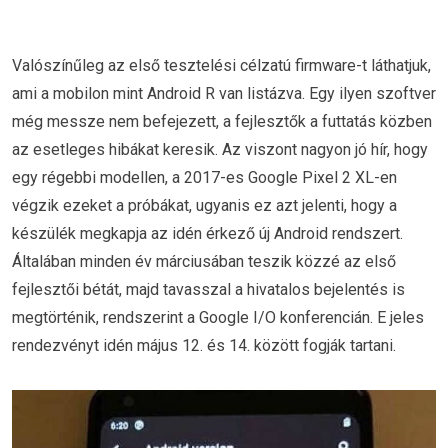
Valószínűleg az első tesztelési célzatú firmware-t láthatjuk,
ami a mobilon mint Android R van listázva. Egy ilyen szoftver
még messze nem befejezett, a fejlesztők a futtatás közben
az esetleges hibákat keresik. Az viszont nagyon jó hír, hogy
egy régebbi modellen, a 2017-es Google Pixel 2 XL-en
végzik ezeket a próbákat, ugyanis ez azt jelenti, hogy a
készülék megkapja az idén érkező új Android rendszert.
Általában minden év márciusában teszik közzé az első
fejlesztői bétát, majd tavasszal a hivatalos bejelentés is
megtörténik, rendszerint a Google I/O konferencián. E jeles
rendezvényt idén május 12. és 14. között fogják tartani.