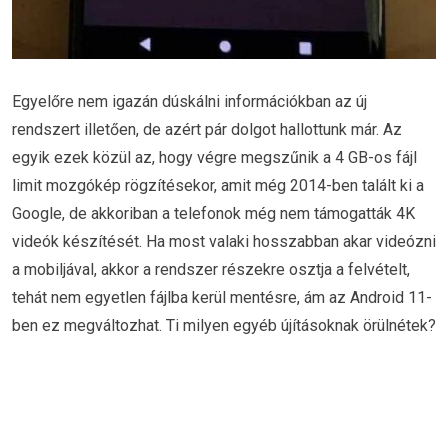
Egyelőre nem igazán dúskálni információkban az új
rendszert illetően, de azért pár dolgot hallottunk már. Az
egyik ezek közül az, hogy végre megszűnik a 4 GB-os fájl
limit mozgókép rögzítésekor, amit még 2014-ben talált ki a
Google, de akkoriban a telefonok még nem támogatták 4K
videók készítését. Ha most valaki hosszabban akar videózni
a mobiljával, akkor a rendszer részekre osztja a felvételt,
tehát nem egyetlen fájlba kerül mentésre, ám az Android 11-
ben ez megváltozhat. Ti milyen egyéb újításoknak örülnétek?