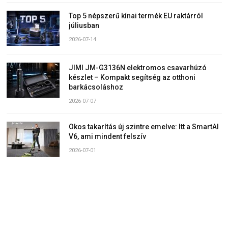
Top 5 népszerű kínai termék EU raktárról
júliusban
2026-07-14
JIMI JM-G3136N elektromos csavarhúzó
készlet – Kompakt segítség az otthoni
barkácsoláshoz
2026-07-07
Okos takarítás új szintre emelve: Itt a SmartAI
V6, ami mindent felszív
2026-07-01