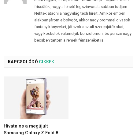
frissülök, hogy a lehető legszínvonalasabban tudjam
Nektek átadni a nagyvilág tech híreit. Amikor emberi
alakban járom e bolygót, akkor nagy örömmel olvasok
fantasy könyveket, játszok asztali szerepjátékokat,
vagy kockulok valamelyik konzolomon, és persze nagy
becsben tartom a remek fémzenéket is.
KAPCSOLÓDÓ
CIKKEK
Hivatalos a megújult
Samsung Galaxy Z Fold 8