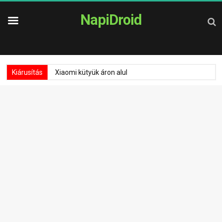
NapiDroid
Kiárusítás
Xiaomi kütyük áron alul