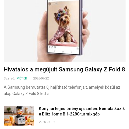
Hivatalos a megújult Samsung Galaxy Z Fold 8
Szerző:
PÉTER
2026-07-22
A Samsung bemutatta új hajlítható telefonjait, amelyek közül az
alap Galaxy Z Fold 8 lett a…
Konyhai teljesítmény új szinten: Bemutatkozik
a BlitzHome BH-228C turmixgép
2026-07-19