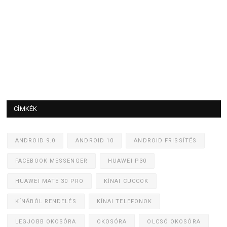
CÍMKÉK
ANDROID 9.0
ANDROID 10
ANDROID FRISSÍTÉS
FACEBOOK MESSENGER
HUAWEI P30
HUAWEI MATE 30 PRO
KÍNAI CUCCOK
KÍNÁBÓL RENDELÉS
KÍNAI TELEFONOK
LEGJOBB OKOSÓRA
OKOSÓRA
OLCSÓ OKOSÓRA