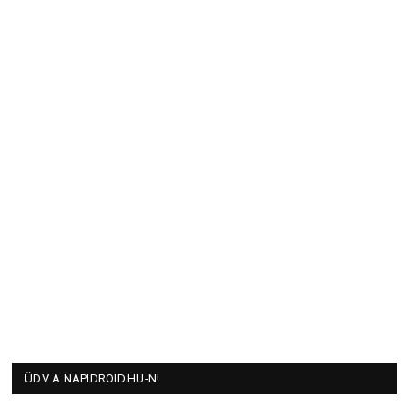
ÜDV A NAPIDROID.HU-N!