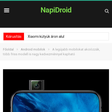
NapiDroid
Kiárusítás
Xiaomi kütyük áron alul
»
»
Főoldal
Android mobilok
A legújabb mobilokat akciózzák,
több friss modell is nagy kedvezménnyel kapható