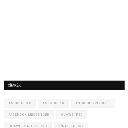
CÍMKÉK
ANDROID 9.0
ANDROID 10
ANDROID FRISSÍTÉS
FACEBOOK MESSENGER
HUAWEI P30
HUAWEI MATE 30 PRO
KÍNAI CUCCOK