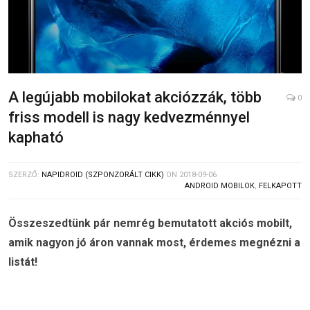
A legújabb mobilokat akciózzák, több
0
friss modell is nagy kedvezménnyel
kapható
SZERZŐ:
NAPIDROID (SZPONZORÁLT CIKK)
ON
2018-09-06
ANDROID MOBILOK
,
FELKAPOTT
Összeszedtünk pár nemrég bemutatott akciós mobilt,
amik nagyon jó áron vannak most, érdemes megnézni a
listát!