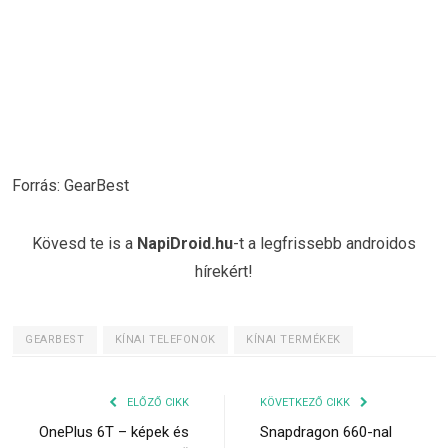
Forrás: GearBest
Kövesd te is a
NapiDroid.hu
-t a legfrissebb androidos
hírekért!
GEARBEST
KÍNAI TELEFONOK
KÍNAI TERMÉKEK
ELŐZŐ CIKK
KÖVETKEZŐ CIKK
OnePlus 6T – képek és
Snapdragon 660-nal