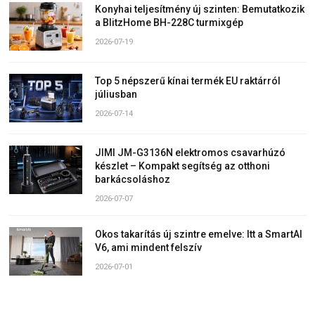
Konyhai teljesítmény új szinten: Bemutatkozik
a BlitzHome BH-228C turmixgép
2026-07-19
Top 5 népszerű kínai termék EU raktárról
júliusban
2026-07-14
JIMI JM-G3136N elektromos csavarhúzó
készlet – Kompakt segítség az otthoni
barkácsoláshoz
2026-07-07
Okos takarítás új szintre emelve: Itt a SmartAI
V6, ami mindent felszív
2026-07-01