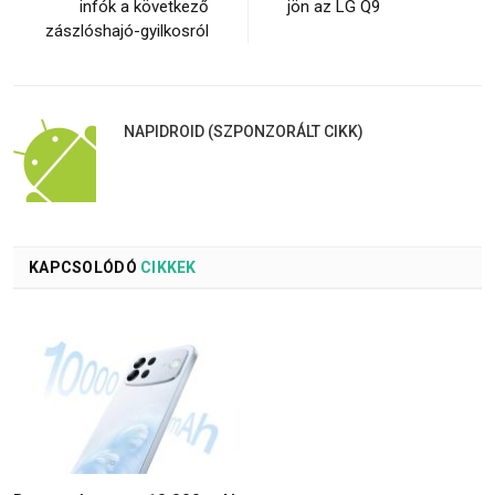
infók a következő
jön az LG Q9
zászlóshajó-gyilkosról
NAPIDROID (SZPONZORÁLT CIKK)
KAPCSOLÓDÓ
CIKKEK