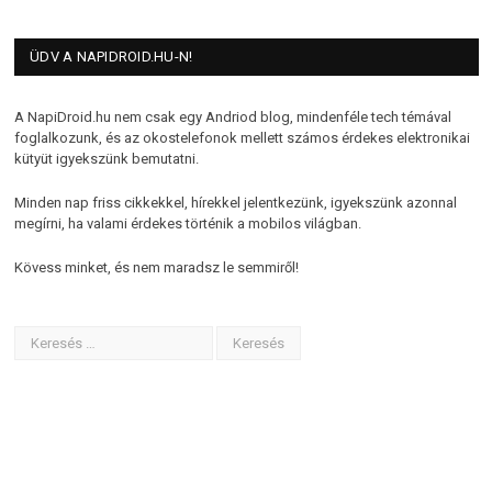
ÜDV A NAPIDROID.HU-N!
A NapiDroid.hu nem csak egy Andriod blog, mindenféle tech témával
foglalkozunk, és az okostelefonok mellett számos érdekes elektronikai
kütyüt igyekszünk bemutatni.
Minden nap friss cikkekkel, hírekkel jelentkezünk, igyekszünk azonnal
megírni, ha valami érdekes történik a mobilos világban.
Kövess minket, és nem maradsz le semmiről!