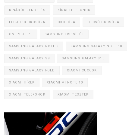
KÍNÁBÓL RENDELÉS
KÍNAI TELEFONOK
LEGJOBB OKOSÓRA
OKOSÓRA
OLCSÓ OKOSÓRA
ONEPLUS 7T
SAMSUNG FRISSÍTÉS
SAMSUNG GALAXY NOTE 9
SAMSUNG GALAXY NOTE 10
SAMSUNG GALAXY S9
SAMSUNG GALAXY S10
SAMSUNG GALAXY FOLD
XIAOMI CUCCOK
XIAOMI HÍREK
XIAOMI MI NOTE 10
XIAOMI TELEFONOK
XIAOMI TESZTEK